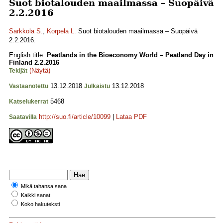
Suot biotalouden maailmassa – Suopäivä
2.2.2016
Sarkkola S.
,
Korpela L.
Suot biotalouden maailmassa – Suopäivä
2.2.2016.
English title:
Peatlands in the Bioeconomy World – Peatland Day in
Finland 2.2.2016
(Näytä)
Tekijät
13.12.2018
13.12.2018
Vastaanotettu
Julkaistu
5468
Katselukerrat
http://suo.fi/article/10099
|
Lataa PDF
Saatavilla
Mikä tahansa sana
Kaikki sanat
Koko hakuteksti