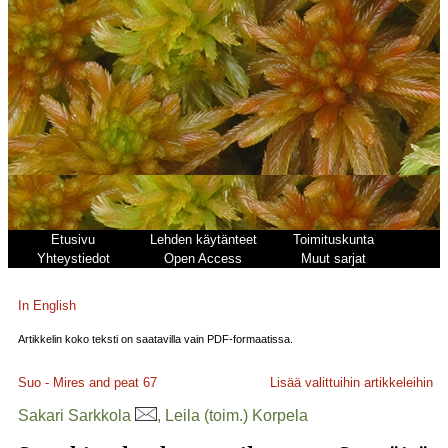
Etusivu
Lehden käytänteet
Toimituskunta
Yhteystiedot
Open Access
Muut sarjat
In English
Artikkelin koko teksti on saatavilla vain PDF-formaatissa.
Suo - Mires and peat
67
Lisää valittuihin artikkeleihin
Sakari Sarkkola
, Leila (toim.) Korpela