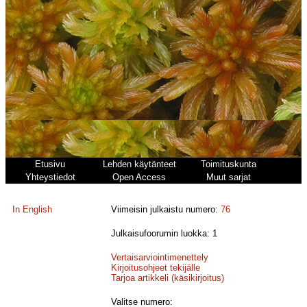
Etusivu
Lehden käytänteet
Toimituskunta
Yhteystiedot
Open Access
Muut sarjat
In English
Viimeisin julkaistu numero:
76
Julkaisufoorumin luokka: 1
Vertaisarviointimenettely
Kirjoitusohjeet tekijälle
Tarjoa artikkeli (käsikirjoitus)
Valitse numero: