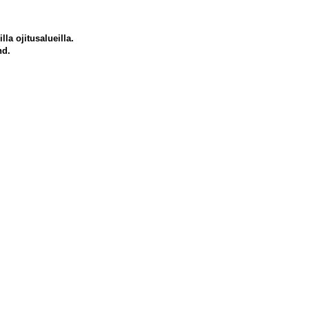
la ojitusalueilla.
nd.