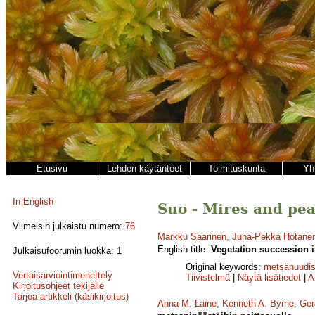
Etusivu
Lehden käytänteet
Toimituskunta
Yh
In English
Suo - Mires and pea
Viimeisin julkaistu numero:
76
Markku Saarinen
,
Juha-Pekka Hotane
English title:
Vegetation succession i
Julkaisufoorumin luokka: 1
Original keywords:
metsänuudi
Vertaisarviointimenettely
Tiivistelmä
|
Näytä lisätiedot
|
A
Kirjoitusohjeet tekijälle
Tarjoa artikkeli (käsikirjoitus)
Anna M. Laine
,
Kenneth A. Byrne
,
Ger