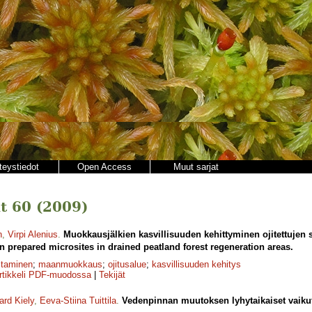
teystiedot
Open Access
Muut sarjat
t 60 (2009)
n
,
Virpi Alenius
.
Muokkausjälkien kasvillisuuden kehittyminen ojitettujen 
n prepared microsites in drained peatland forest regeneration areas.
staminen
;
maanmuokkaus
;
ojitusalue
;
kasvillisuuden kehitys
rtikkeli PDF-muodossa
|
Tekijät
ard Kiely
,
Eeva-Stiina Tuittila
.
Vedenpinnan muutoksen lyhytaikaiset vaikutu