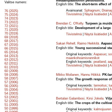
metaanipäästöihin peittosuolla.
Valitse numero:
English title:
The short-term effect of
Avainsanat:
Sphagnum
;
Draina
76 (2025)
Tiivistelmä
|
Näytä lisätiedot
|
A
75 (2024)
74 (2023)
73 (2022)
Brendan C. O'Kelly
.
Turpeen ja muide
72 (2021)
English title:
Development of a large 
71 (2020)
70 (2019)
Tiivistelmä
|
Näytä lisätiedot
|
A
69 (2018)
68 (2017)
Sakari Rehell
,
Raimo Heikkilä
.
Aapaso
67 (2016)
English title:
Young successional stag
66 (2015)
65 (2014)
Original keywords:
Aapasuo
;
so
64 (2013)
maankohoamisrannikot
63 (2012)
English keywords:
peatland
;
aa
62 (2011)
Tiivistelmä
|
Näytä lisätiedot
|
A
61 (2010)
60 (2009)
59 (2008)
Mikko Moilanen
,
Hannu Hökkä
.
PK-lan
58 (2007)
English title:
The growth response of 
57 (2006)
Original keywords:
lannoitus
;
t
56 (2005)
Tiivistelmä
|
Näytä lisätiedot
|
A
55 (2004)
54 (2003)
53 (2002)
Bertalan Galambosi
,
Kirsi Jokela
.
Vilj
52 (2001)
English title:
The crops of the cultiv
51 (2000)
50 (1999)
Original keywords:
kalmojuuren 