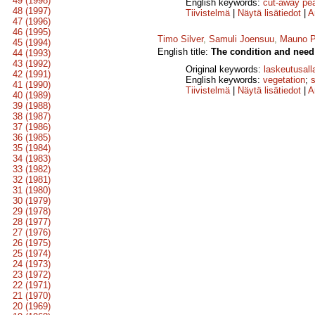
49 (1998)
English keywords:
cut-away pe
48 (1997)
Tiivistelmä
|
Näytä lisätiedot
|
A
47 (1996)
46 (1995)
Timo Silver
,
Samuli Joensuu
,
Mauno P
45 (1994)
English title:
The condition and need 
44 (1993)
43 (1992)
Original keywords:
laskeutusall
42 (1991)
English keywords:
vegetation
;
41 (1990)
Tiivistelmä
|
Näytä lisätiedot
|
A
40 (1989)
39 (1988)
38 (1987)
37 (1986)
36 (1985)
35 (1984)
34 (1983)
33 (1982)
32 (1981)
31 (1980)
30 (1979)
29 (1978)
28 (1977)
27 (1976)
26 (1975)
25 (1974)
24 (1973)
23 (1972)
22 (1971)
21 (1970)
20 (1969)