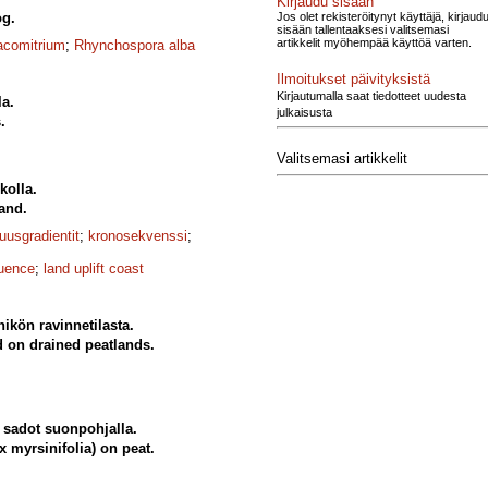
Kirjaudu sisään
Jos olet rekisteröitynyt käyttäjä, kirjaud
og.
sisään tallentaaksesi valitsemasi
artikkelit myöhempää käyttöä varten.
acomitrium
;
Rhynchospora alba
Ilmoitukset päivityksistä
Kirjautumalla saat tiedotteet uudesta
a.
julkaisusta
.
Valitsemasi artikkelit
olla.
and.
uusgradientit
;
kronosekvenssi
;
uence
;
land uplift coast
ikön ravinnetilasta.
d on drained peatlands.
 sadot suonpohjalla.
 myrsinifolia) on peat.