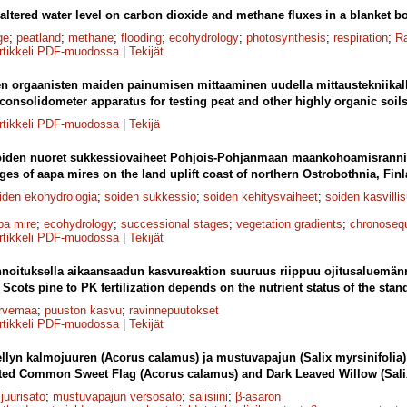
 altered water level on carbon dioxide and methane fluxes in a blanket b
ge
;
peatland
;
methane
;
flooding
;
ecohydrology
;
photosynthesis
;
respiration
;
R
rtikkeli PDF-muodossa
|
Tekijät
n orgaanisten maiden painumisen mittaaminen uudella mittaustekniikall
consolidometer apparatus for testing peat and other highly organic soils
rtikkeli PDF-muodossa
|
Tekijä
iden nuoret sukkessiovaiheet Pohjois-Pohjanmaan maankohoamisrannik
es of aapa mires on the land uplift coast of northern Ostrobothnia, Finl
iden ekohydrologia
;
soiden sukkessio
;
soiden kehitysvaiheet
;
soiden kasvillis
pa mire
;
ecohydrology
;
successional stages
;
vegetation gradients
;
chronoseq
rtikkeli PDF-muodossa
|
Tekijät
noituksella aikaansaadun kasvureaktion suuruus riippuu ojitusaluemänn
Scots pine to PK fertilization depends on the nutrient status of the stan
urvemaa
;
puuston kasvu
;
ravinnepuutokset
rtikkeli PDF-muodossa
|
Tekijät
ellyn kalmojuuren (Acorus calamus) ja mustuvapajun (Salix myrsinifolia)
ated Common Sweet Flag (Acorus calamus) and Dark Leaved Willow (Salix
juurisato
;
mustuvapajun versosato
;
salisiini
;
β-asaron