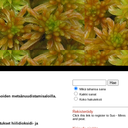
Mikä tahansa sana
Kaikki sanat
soiden metsänuudistamisaloilla.
Koko hakuteksti
Rekisteröidy
Click this link to register to Suo - Mires
and peat.
kset hiilidioksidi- ja