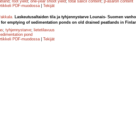
atland
;
root yield
;
one-year shoot yield
;
total salicil content
;
β-asaron content
rtikkeli PDF-muodossa
|
Tekijät
akkala
.
Laskeutusaltaiden tila ja tyhjennystarve Lounais- Suomen vanhoil
for emptying of sedimentation ponds on old drained peatlands in Finla
as
;
tyhjennystarve
;
lietetilavuus
sedimentation pond
rtikkeli PDF-muodossa
|
Tekijät