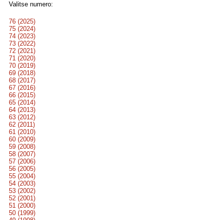
Valitse numero:
76 (2025)
75 (2024)
74 (2023)
73 (2022)
72 (2021)
71 (2020)
70 (2019)
69 (2018)
68 (2017)
67 (2016)
66 (2015)
65 (2014)
64 (2013)
63 (2012)
62 (2011)
61 (2010)
60 (2009)
59 (2008)
58 (2007)
57 (2006)
56 (2005)
55 (2004)
54 (2003)
53 (2002)
52 (2001)
51 (2000)
50 (1999)