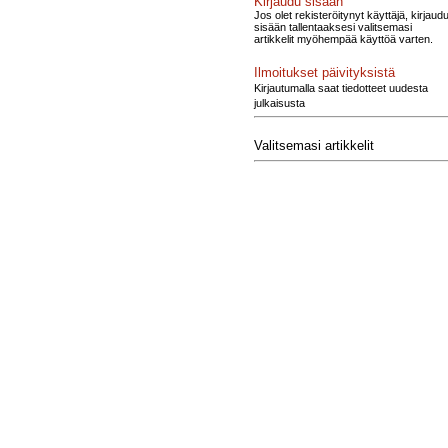
Kirjaudu sisään
Jos olet rekisteröitynyt käyttäjä, kirjaud
sisään tallentaaksesi valitsemasi
artikkelit myöhempää käyttöä varten.
Ilmoitukset päivityksistä
Kirjautumalla saat tiedotteet uudesta
julkaisusta
Valitsemasi artikkelit