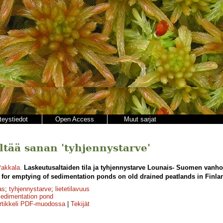
teystiedot
Open Access
Muut sarjat
ältää sanan 'tyhjennystarve'
akkala
.
Laskeutusaltaiden tila ja tyhjennystarve Lounais- Suomen vanhoil
for emptying of sedimentation ponds on old drained peatlands in Finla
as
;
tyhjennystarve
;
lietetilavuus
sedimentation pond
rtikkeli PDF-muodossa
|
Tekijät