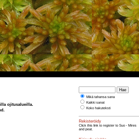
Mikä tahansa sana
Kaikki sanat
la ojitusalueilla.
Koko hakuteksti
nd.
Rekisteröidy
Click this link to register to Suo - Mires
and peat.