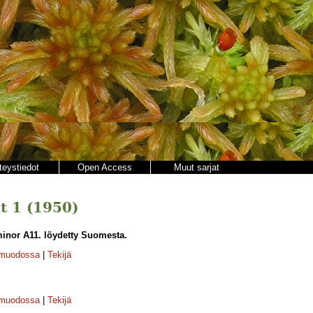
teystiedot
Open Access
Muut sarjat
t 1 (1950)
minor A11. löydetty Suomesta.
-muodossa
|
Tekijä
-muodossa
|
Tekijä