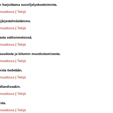
n harjoittama suoviljelyskoetoiminta.
-muodossa
|
Tekijä
pijärjestelmästämme.
-muodossa
|
Tekijä
asta valtionmetsissä.
-muodossa
|
Tekijä
isuudesta ja bitumin muodostumisesta.
-muodossa
|
Tekijä
sta tiedetään.
-muodossa
|
Tekijä
dlandissakin.
-muodossa
|
Tekijä
sta.
-muodossa
|
Tekijä