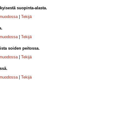
yisestä suopinta-alasta.
-muodossa
|
Tekijä
a.
-muodossa
|
Tekijä
ista soiden peitossa.
-muodossa
|
Tekijä
ssä.
-muodossa
|
Tekijä