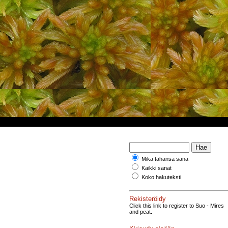
Mikä tahansa sana
Kaikki sanat
Koko hakuteksti
Rekisteröidy
Click this link to register to Suo - Mires
and peat.