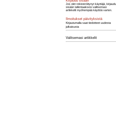
Kirjaudu sisään
Jos olet rekisteröitynyt käyttäjä, kirjaud
sisään tallentaaksesi valitsemasi
artikkelit myöhempää käyttöä varten.
Ilmoitukset päivityksistä
Kirjautumalla saat tiedotteet uudesta
julkaisusta
Valitsemasi artikkelit