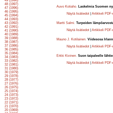
49 (1998)
48 (1997)
Auvo Kotiaho
.
Laskelmia Suomen nyk
47 (1996)
46 (1995)
Näytä lisätiedot
|
Artikkeli PDF
45 (1994)
44 (1993)
43 (1992)
Martti Salmi
.
Turpeiden lämpöarvost
42 (1991)
Näytä lisätiedot
|
Artikkeli PDF
41 (1990)
40 (1989)
39 (1988)
Mauno J. Kotilainen
.
Viidesosa Irlann
38 (1987)
37 (1986)
Näytä lisätiedot
|
Artikkeli PDF
36 (1985)
35 (1984)
Erkki Kivinen
.
Suon taipaleelle lähtie
34 (1983)
33 (1982)
Näytä lisätiedot
|
Artikkeli PDF
32 (1981)
31 (1980)
30 (1979)
29 (1978)
28 (1977)
27 (1976)
26 (1975)
25 (1974)
24 (1973)
23 (1972)
22 (1971)
21 (1970)
20 (1969)