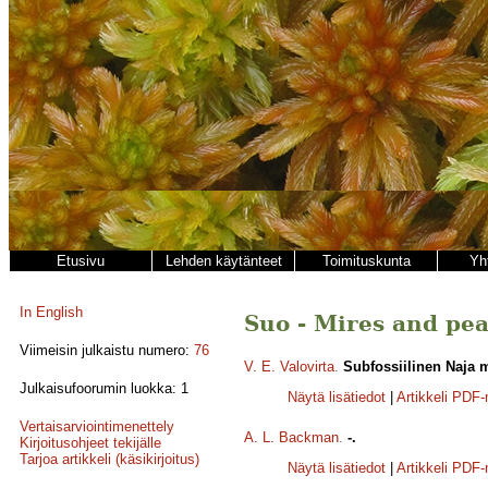
Etusivu
Lehden käytänteet
Toimituskunta
Yh
In English
Suo - Mires and pea
Viimeisin julkaistu numero:
76
V. E. Valovirta
.
Subfossiilinen Naja 
Julkaisufoorumin luokka: 1
Näytä lisätiedot
|
Artikkeli PDF
Vertaisarviointimenettely
A. L. Backman
.
-.
Kirjoitusohjeet tekijälle
Tarjoa artikkeli (käsikirjoitus)
Näytä lisätiedot
|
Artikkeli PDF