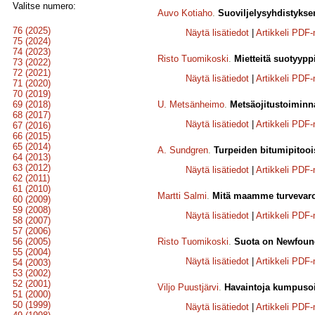
Valitse numero:
Auvo Kotiaho
.
Suoviljelysyhdistykse
76 (2025)
Näytä lisätiedot
|
Artikkeli PDF
75 (2024)
74 (2023)
Risto Tuomikoski
.
Mietteitä suotyyp
73 (2022)
72 (2021)
Näytä lisätiedot
|
Artikkeli PDF
71 (2020)
70 (2019)
69 (2018)
U. Metsänheimo
.
Metsäojitustoiminn
68 (2017)
Näytä lisätiedot
|
Artikkeli PDF
67 (2016)
66 (2015)
65 (2014)
A. Sundgren
.
Turpeiden bitumipitoo
64 (2013)
63 (2012)
Näytä lisätiedot
|
Artikkeli PDF
62 (2011)
61 (2010)
Martti Salmi
.
Mitä maamme turvevaroi
60 (2009)
59 (2008)
Näytä lisätiedot
|
Artikkeli PDF
58 (2007)
57 (2006)
56 (2005)
Risto Tuomikoski
.
Suota on Newfoun
55 (2004)
Näytä lisätiedot
|
Artikkeli PDF
54 (2003)
53 (2002)
52 (2001)
Viljo Puustjärvi
.
Havaintoja kumpusoi
51 (2000)
50 (1999)
Näytä lisätiedot
|
Artikkeli PDF