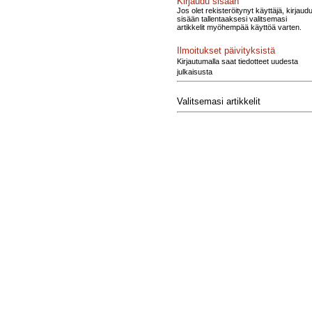
Kirjaudu sisään
Jos olet rekisteröitynyt käyttäjä, kirjaud
sisään tallentaaksesi valitsemasi
artikkelit myöhempää käyttöä varten.
Ilmoitukset päivityksistä
Kirjautumalla saat tiedotteet uudesta
julkaisusta
Valitsemasi artikkelit