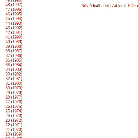
49 (1998)
48 (1997)
Näytä lisätiedot
|
Artikkeli PDF
47 (1996)
46 (1995)
45 (1994)
44 (1993)
43 (1992)
42 (1991)
41 (1990)
40 (1989)
39 (1988)
38 (1987)
37 (1986)
36 (1985)
35 (1984)
34 (1983)
33 (1982)
32 (1981)
31 (1980)
30 (1979)
29 (1978)
28 (1977)
27 (1976)
26 (1975)
25 (1974)
24 (1973)
23 (1972)
22 (1971)
21 (1970)
20 (1969)