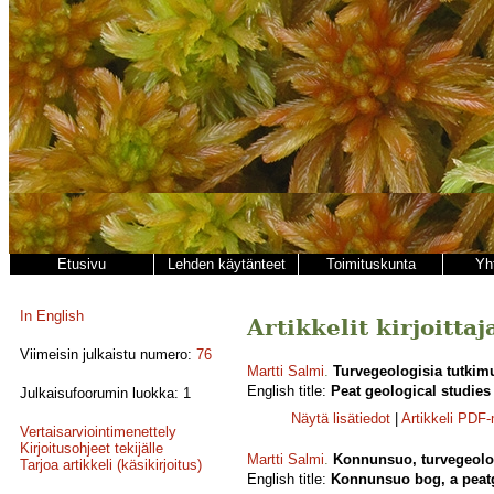
Etusivu
Lehden käytänteet
Toimituskunta
Yh
In English
Artikkelit kirjoitta
Viimeisin julkaistu numero:
76
Martti Salmi
.
Turvegeologisia tutkim
English title:
Peat geological studies
Julkaisufoorumin luokka: 1
Näytä lisätiedot
|
Artikkeli PDF
Vertaisarviointimenettely
Kirjoitusohjeet tekijälle
Martti Salmi
.
Konnunsuo, turvegeolo
Tarjoa artikkeli (käsikirjoitus)
English title:
Konnunsuo bog, a peatg