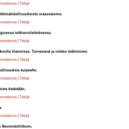
-muodossa
|
Tekijä
äyttömahdollisuuksista maassamme.
-muodossa
|
Tekijä
gisessa tutkimuslaitoksessa.
-muodossa
|
Tekijä
olla Irlannissa. Turvevarat ja niiden tutkiminen.
-muodossa
|
Tekijä
llisuuksia turpeelle.
-muodossa
|
Tekijä
sta tiedetään.
-muodossa
|
Tekijä
a.
-muodossa
|
Tekijä
Neuvostoliittoon.