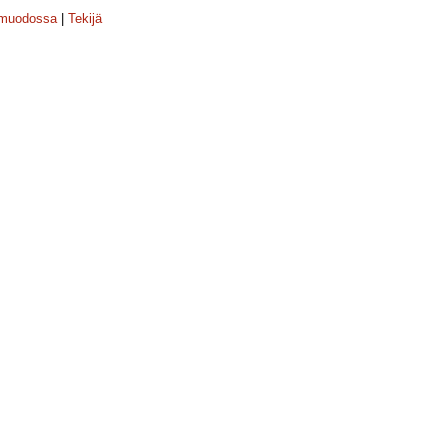
-muodossa
|
Tekijä