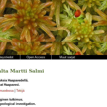
teystiedot
Open Access
Muut sarjat
jalta Martti Salmi
uksia Haapavedellä.
 at Haapavesi.
-muodossa
|
Tekijä
ginen tutkimus.
eological investigation.