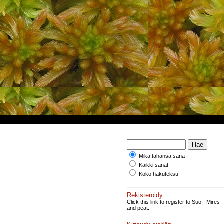
Mikä tahansa sana
Kaikki sanat
Koko hakuteksti
Rekisteröidy
Click this link to register to Suo - Mires
and peat.