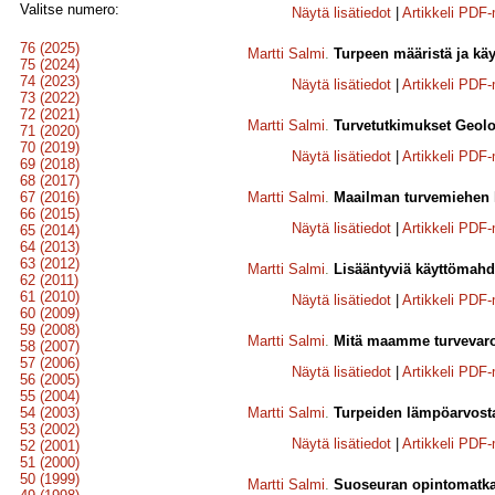
Valitse numero:
Näytä lisätiedot
|
Artikkeli PDF
76 (2025)
Martti Salmi
.
Turpeen määristä ja k
75 (2024)
74 (2023)
Näytä lisätiedot
|
Artikkeli PDF
73 (2022)
72 (2021)
Martti Salmi
.
Turvetutkimukset Geolo
71 (2020)
70 (2019)
Näytä lisätiedot
|
Artikkeli PDF
69 (2018)
68 (2017)
67 (2016)
Martti Salmi
.
Maailman turvemiehen ko
66 (2015)
Näytä lisätiedot
|
Artikkeli PDF
65 (2014)
64 (2013)
63 (2012)
Martti Salmi
.
Lisääntyviä käyttömahdo
62 (2011)
61 (2010)
Näytä lisätiedot
|
Artikkeli PDF
60 (2009)
59 (2008)
Martti Salmi
.
Mitä maamme turvevaroi
58 (2007)
57 (2006)
Näytä lisätiedot
|
Artikkeli PDF
56 (2005)
55 (2004)
54 (2003)
Martti Salmi
.
Turpeiden lämpöarvost
53 (2002)
Näytä lisätiedot
|
Artikkeli PDF
52 (2001)
51 (2000)
50 (1999)
Martti Salmi
.
Suoseuran opintomatka 