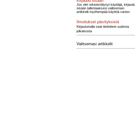
Kirjaudu sisään
Jos olet rekisteröitynyt käyttäjä, kirjaud
sisään tallentaaksesi valitsemasi
artikkelit myöhempää käyttöä varten.
Ilmoitukset päivityksistä
Kirjautumalla saat tiedotteet uudesta
julkaisusta
Valitsemasi artikkelit