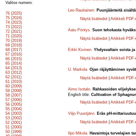
Valitse numero:
Leo Rautiainen
.
Puunjäänteitä sisält
76 (2025)
75 (2024)
Näytä lisätiedot
|
Artikkeli PDF
74 (2023)
73 (2022)
Aatu Pöntys
.
Suon tehokasta hyväksi
72 (2021)
71 (2020)
Näytä lisätiedot
|
Artikkeli PDF
70 (2019)
69 (2018)
68 (2017)
Erkki Kivinen
.
Yhdysvaltain soista ja
67 (2016)
Näytä lisätiedot
|
Artikkeli PDF
66 (2015)
65 (2014)
64 (2013)
U. Markola
.
Ojan räjäyttäminen syvä
63 (2012)
62 (2011)
Näytä lisätiedot
|
Artikkeli PDF
61 (2010)
60 (2009)
Aimo Isotalo
.
Rahkasoiden viljelykse
59 (2008)
English title:
Cultivation of Sphagnu
58 (2007)
57 (2006)
Näytä lisätiedot
|
Artikkeli PDF
56 (2005)
55 (2004)
54 (2003)
Viljo Puustjärvi
.
Eräs pH-mittariuutuu
53 (2002)
Näytä lisätiedot
|
Artikkeli PDF
52 (2001)
51 (2000)
50 (1999)
Ilpo Mikola
.
Havaintoja turvelajien t