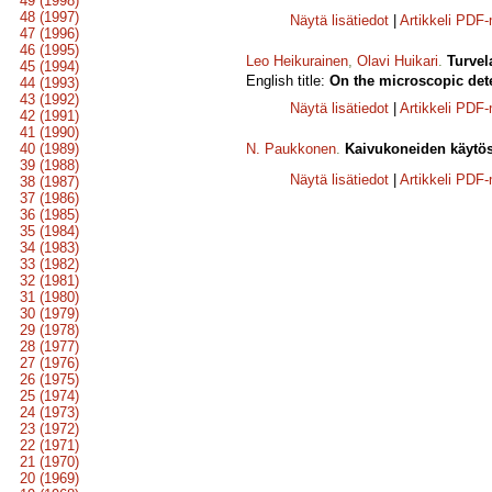
49 (1998)
48 (1997)
Näytä lisätiedot
|
Artikkeli PDF
47 (1996)
46 (1995)
Leo Heikurainen
,
Olavi Huikari
.
Turvel
45 (1994)
English title:
On the microscopic dete
44 (1993)
43 (1992)
Näytä lisätiedot
|
Artikkeli PDF
42 (1991)
41 (1990)
40 (1989)
N. Paukkonen
.
Kaivukoneiden käytö
39 (1988)
Näytä lisätiedot
|
Artikkeli PDF
38 (1987)
37 (1986)
36 (1985)
35 (1984)
34 (1983)
33 (1982)
32 (1981)
31 (1980)
30 (1979)
29 (1978)
28 (1977)
27 (1976)
26 (1975)
25 (1974)
24 (1973)
23 (1972)
22 (1971)
21 (1970)
20 (1969)