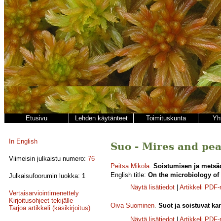
Etusivu
Lehden käytänteet
Toimituskunta
Yh
In English
Suo - Mires and pea
Viimeisin julkaistu numero:
76
Peitsa Mikola
.
Soistumisen ja metsäo
English title:
On the microbiology of p
Julkaisufoorumin luokka: 1
Näytä lisätiedot
|
Artikkeli PDF
Vertaisarviointimenettely
Kirjoitusohjeet tekijälle
Oiva Suominen
.
Suot ja soistuvat k
Tarjoa artikkeli (käsikirjoitus)
Näytä lisätiedot
|
Artikkeli PDF