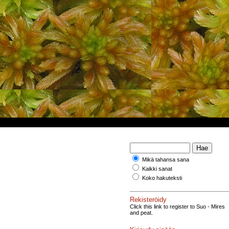
Mikä tahansa sana
Kaikki sanat
Koko hakuteksti
Rekisteröidy
Click this link to register to Suo - Mires
and peat.