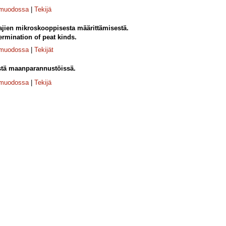
-muodossa
|
Tekijä
ajien mikroskooppisesta määrittämisestä.
rmination of peat kinds.
-muodossa
|
Tekijät
stä maanparannustöissä.
-muodossa
|
Tekijä