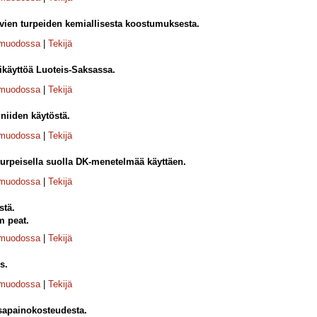
ävien turpeiden kemiallisesta koostumuksesta.
-muodossa
|
Tekijä
käyttöä Luoteis-Saksassa.
-muodossa
|
Tekijä
 niiden käytöstä.
-muodossa
|
Tekijä
turpeisella suolla DK-menetelmää käyttäen.
-muodossa
|
Tekijä
stä.
m peat.
-muodossa
|
Tekijä
s.
-muodossa
|
Tekijä
asapainokosteudesta.