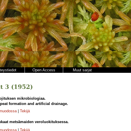
teystiedot
Open Access
Muut sarjat
t 3 (1952)
jituksen mikrobiologiaa.
eat formation and artificial drainage.
-muodossa
|
Tekijä
ankaat metsämaiden veroluokituksessa.
-muodossa
|
Tekijä