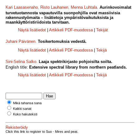
Kari Laasasenaho
,
Risto Lauhanen
,
Menna Luhtala
.
Aurinkovoimalat
turvetuotannosta vapautuvilla suonpohjilla ovat massiivisia
rakennustyömaita – lisätietoja ympäristövaikutuksista ja
maankäyttöristiriidoista tarvitaan.
Näytä lisätiedot
|
Artikkeli PDF-muodossa
|
Tekijät
Juhani Päivänen
.
Tosikertomuksia vedestä.
Näytä lisätiedot
|
Artikkeli PDF-muodossa
|
Tekijä
Sini-Selina Salko
.
Laaja spektrikirjasto pohjoisilta soilta.
English title:
Extensive spectral library from northern peatlands.
Näytä lisätiedot
|
Artikkeli PDF-muodossa
|
Tekijä
Mikä tahansa sana
Kaikki sanat
Koko hakuteksti
Rekisteröidy
Click this link to register to Suo - Mires and peat.