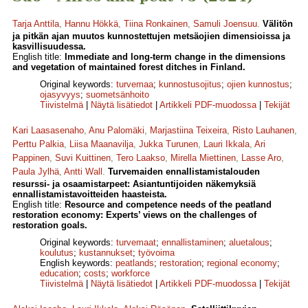
Tarja Anttila
,
Hannu Hökkä
,
Tiina Ronkainen
,
Samuli Joensuu
.
Välitön
ja pitkän ajan muutos kunnostettujen metsäojien dimensioissa ja
kasvillisuudessa.
English title:
Immediate and long-term change in the dimensions
and vegetation of maintained forest ditches in Finland.
Original keywords:
turvemaa
;
kunnostusojitus
;
ojien kunnostus
;
ojasyvyys
;
suometsänhoito
Tiivistelmä
|
Näytä lisätiedot
|
Artikkeli PDF-muodossa
|
Tekijät
Kari Laasasenaho
,
Anu Palomäki
,
Marjastiina Teixeira
,
Risto Lauhanen
,
Perttu Palkia
,
Liisa Maanavilja
,
Jukka Turunen
,
Lauri Ikkala
,
Ari
Pappinen
,
Suvi Kuittinen
,
Tero Laakso
,
Mirella Miettinen
,
Lasse Aro
,
Paula Jylhä
,
Antti Wall
.
Turvemaiden ennallistamistalouden
resurssi- ja osaamistarpeet: Asiantuntijoiden näkemyksiä
ennallistamistavoitteiden haasteista.
English title:
Resource and competence needs of the peatland
restoration economy: Experts’ views on the challenges of
restoration goals.
Original keywords:
turvemaat
;
ennallistaminen
;
aluetalous
;
koulutus
;
kustannukset
;
työvoima
English keywords:
peatlands
;
restoration
;
regional economy
;
education
;
costs
;
workforce
Tiivistelmä
|
Näytä lisätiedot
|
Artikkeli PDF-muodossa
|
Tekijät