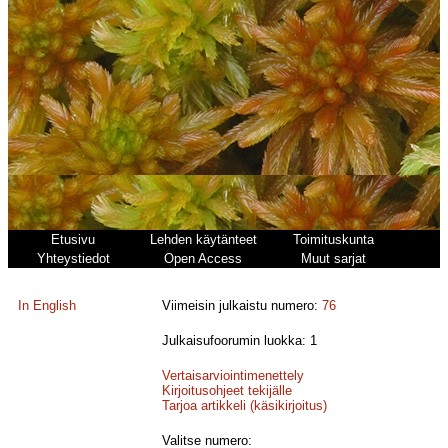
Etusivu
Lehden käytänteet
Toimituskunta
Yhteystiedot
Open Access
Muut sarjat
In English
Viimeisin julkaistu numero:
76
Julkaisufoorumin luokka: 1
Vertaisarviointimenettely
Kirjoitusohjeet tekijälle
Tarjoa artikkeli (käsikirjoitus)
Valitse numero: