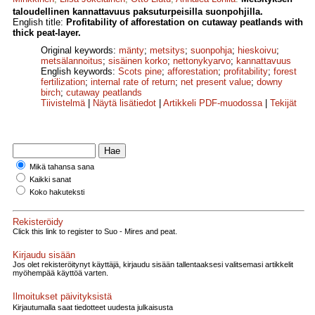
taloudellinen kannattavuus paksuturpeisilla suonpohjilla.
English title:
Profitability of afforestation on cutaway peatlands with
thick peat-layer.
Original keywords:
mänty
;
metsitys
;
suonpohja
;
hieskoivu
;
metsälannoitus
;
sisäinen korko
;
netto­nykyarvo
;
kannattavuus
English keywords:
Scots pine
;
afforestation
;
profitability
;
forest
fertilization
;
internal rate of return
;
net present value
;
downy
birch
;
cutaway peatlands
Tiivistelmä
|
Näytä lisätiedot
|
Artikkeli PDF-muodossa
|
Tekijät
Mikä tahansa sana
Kaikki sanat
Koko hakuteksti
Rekisteröidy
Click this link to register to Suo - Mires and peat.
Kirjaudu sisään
Jos olet rekisteröitynyt käyttäjä, kirjaudu sisään tallentaaksesi valitsemasi artikkelit
myöhempää käyttöä varten.
Ilmoitukset päivityksistä
Kirjautumalla saat tiedotteet uudesta julkaisusta