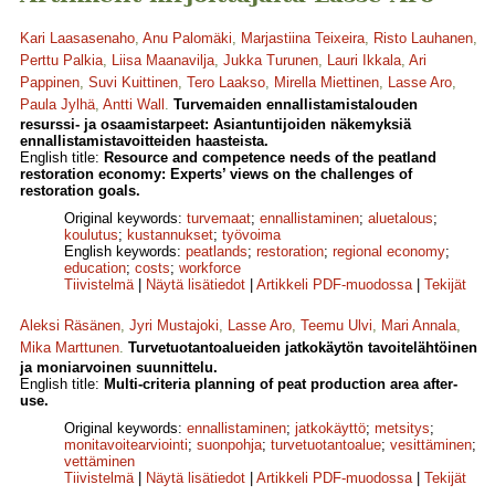
Kari Laasasenaho
,
Anu Palomäki
,
Marjastiina Teixeira
,
Risto Lauhanen
,
Perttu Palkia
,
Liisa Maanavilja
,
Jukka Turunen
,
Lauri Ikkala
,
Ari
Pappinen
,
Suvi Kuittinen
,
Tero Laakso
,
Mirella Miettinen
,
Lasse Aro
,
Paula Jylhä
,
Antti Wall
.
Turvemaiden ennallistamistalouden
resurssi- ja osaamistarpeet: Asiantuntijoiden näkemyksiä
ennallistamistavoitteiden haasteista.
English title:
Resource and competence needs of the peatland
restoration economy: Experts’ views on the challenges of
restoration goals.
Original keywords:
turvemaat
;
ennallistaminen
;
aluetalous
;
koulutus
;
kustannukset
;
työvoima
English keywords:
peatlands
;
restoration
;
regional economy
;
education
;
costs
;
workforce
Tiivistelmä
|
Näytä lisätiedot
|
Artikkeli PDF-muodossa
|
Tekijät
Aleksi Räsänen
,
Jyri Mustajoki
,
Lasse Aro
,
Teemu Ulvi
,
Mari Annala
,
Mika Marttunen
.
Turvetuotantoalueiden jatkokäytön tavoite­lähtöinen
ja moniarvoinen suunnittelu.
English title:
Multi-criteria planning of peat production area after-
use.
Original keywords:
ennallistaminen
;
jatkokäyttö
;
metsitys
;
monitavoitearviointi
;
suonpohja
;
turvetuotantoalue
;
vesittäminen
;
vettäminen
Tiivistelmä
|
Näytä lisätiedot
|
Artikkeli PDF-muodossa
|
Tekijät