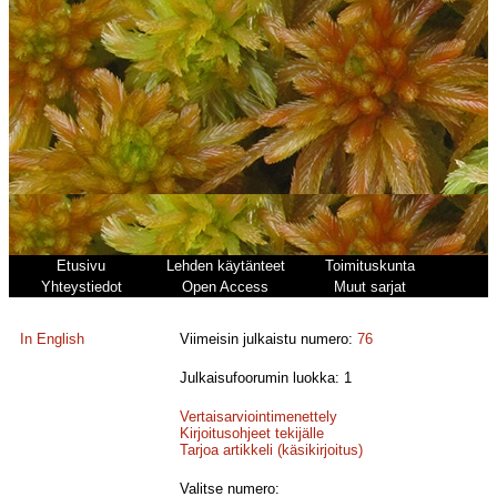
Etusivu
Lehden käytänteet
Toimituskunta
Yhteystiedot
Open Access
Muut sarjat
In English
Viimeisin julkaistu numero:
76
Julkaisufoorumin luokka: 1
Vertaisarviointimenettely
Kirjoitusohjeet tekijälle
Tarjoa artikkeli (käsikirjoitus)
Valitse numero: