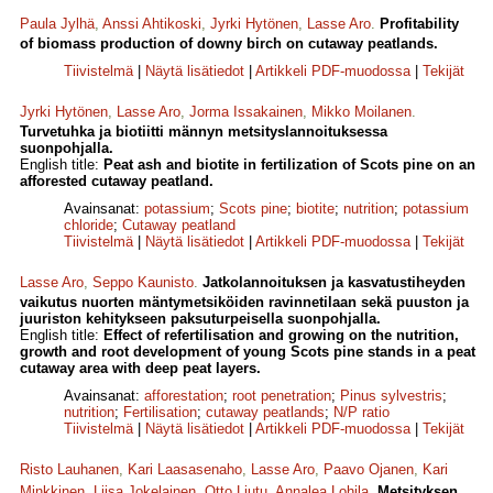
Paula Jylhä
,
Anssi Ahtikoski
,
Jyrki Hytönen
,
Lasse Aro
.
Profitability
of biomass production of downy birch on cutaway peatlands.
Tiivistelmä
|
Näytä lisätiedot
|
Artikkeli PDF-muodossa
|
Tekijät
Jyrki Hytönen
,
Lasse Aro
,
Jorma Issakainen
,
Mikko Moilanen
.
Turvetuhka ja biotiitti männyn metsityslannoituksessa
suonpohjalla.
English title:
Peat ash and biotite in fertilization of Scots pine on an
afforested cutaway peatland.
Avainsanat:
potassium
;
Scots pine
;
biotite
;
nutrition
;
potassium
chloride
;
Cutaway peatland
Tiivistelmä
|
Näytä lisätiedot
|
Artikkeli PDF-muodossa
|
Tekijät
Lasse Aro
,
Seppo Kaunisto
.
Jatkolannoituksen ja kasvatustiheyden
vaikutus nuorten mäntymetsiköiden ravinnetilaan sekä puuston ja
juuriston kehitykseen paksuturpeisella suonpohjalla.
English title:
Effect of refertilisation and growing on the nutrition,
growth and root development of young Scots pine stands in a peat
cutaway area with deep peat layers.
Avainsanat:
afforestation
;
root penetration
;
Pinus sylvestris
;
nutrition
;
Fertilisation
;
cutaway peatlands
;
N/P ratio
Tiivistelmä
|
Näytä lisätiedot
|
Artikkeli PDF-muodossa
|
Tekijät
Risto Lauhanen
,
Kari Laasasenaho
,
Lasse Aro
,
Paavo Ojanen
,
Kari
Minkkinen
,
Liisa Jokelainen
,
Otto Liutu
,
Annalea Lohila
.
Metsityksen