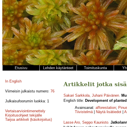
Etusivu
Lehden käytänteet
Toimituskunta
Yh
In English
Artikkelit jotka sis
Viimeisin julkaistu numero:
76
Sakari Sarkkola
,
Juhani Päivänen
.
Mus
English title:
Development of planted 
Julkaisufoorumin luokka: 1
Avainsanat:
afforestation
;
Pinus
Vertaisarviointimenettely
Tiivistelmä
|
Näytä lisätiedot
|
A
Kirjoitusohjeet tekijälle
Tarjoa artikkeli (käsikirjoitus)
Lasse Aro
,
Seppo Kaunisto
.
Jatkolann