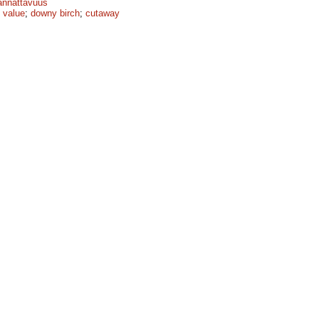
annattavuus
 value
;
downy birch
;
cutaway