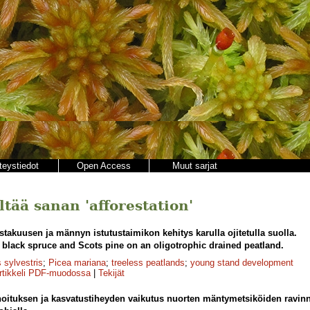
teystiedot
Open Access
Muut sarjat
ältää sanan 'afforestation'
takuusen ja männyn istutustaimikon kehitys karulla ojitetulla suolla.
black spruce and Scots pine on an oligotrophic drained peatland.
 sylvestris
;
Picea mariana
;
treeless peatlands
;
young stand development
rtikkeli PDF-muodossa
|
Tekijät
oituksen ja kasvatustiheyden vaikutus nuorten mäntymetsiköiden ravinn