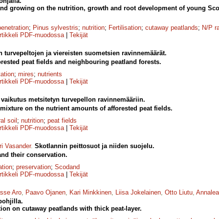
hjalla.
on and growing on the nutrition, growth and root development of young Sc
penetration
;
Pinus sylvestris
;
nutrition
;
Fertilisation
;
cutaway peatlands
;
N/P ra
rtikkeli PDF-muodossa
|
Tekijät
en turvepeltojen ja viereisten suometsien ravinnemäärät.
orested peat fields and neighbouring peatland forests.
tation
;
mires
;
nutrients
rtikkeli PDF-muodossa
|
Tekijät
aikutus metsitetyn turvepellon ravinnemääriin.
dmixture on the nutrient amounts of afforested peat fields.
al soil
;
nutrition
;
peat fields
rtikkeli PDF-muodossa
|
Tekijät
ri Vasander
.
Skotlannin peittosuot ja niiden suojelu.
and their conservation.
ation
;
preservation
;
Scodand
rtikkeli PDF-muodossa
|
Tekijät
sse Aro
,
Paavo Ojanen
,
Kari Minkkinen
,
Liisa Jokelainen
,
Otto Liutu
,
Annalea
ohjilla.
ation on cutaway peatlands with thick peat-layer.