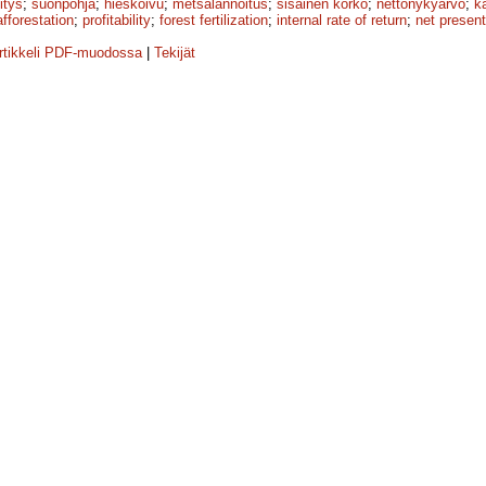
itys
;
suonpohja
;
hieskoivu
;
metsälannoitus
;
sisäinen korko
;
netto­nykyarvo
;
k
afforestation
;
profitability
;
forest fertilization
;
internal rate of return
;
net present
rtikkeli PDF-muodossa
|
Tekijät