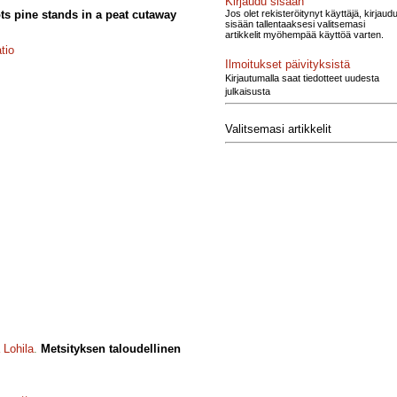
Kirjaudu sisään
Jos olet rekisteröitynyt käyttäjä, kirjaud
ots pine stands in a peat cutaway
sisään tallentaaksesi valitsemasi
artikkelit myöhempää käyttöä varten.
tio
Ilmoitukset päivityksistä
Kirjautumalla saat tiedotteet uudesta
julkaisusta
Valitsemasi artikkelit
 Lohila
.
Metsityksen taloudellinen