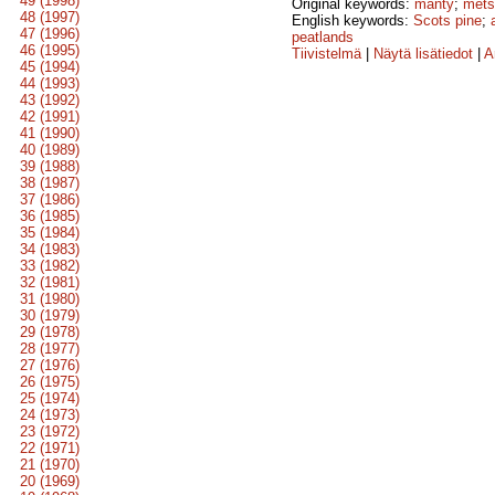
49 (1998)
Original keywords:
mänty
;
mets
48 (1997)
English keywords:
Scots pine
;
47 (1996)
peatlands
46 (1995)
Tiivistelmä
|
Näytä lisätiedot
|
A
45 (1994)
44 (1993)
43 (1992)
42 (1991)
41 (1990)
40 (1989)
39 (1988)
38 (1987)
37 (1986)
36 (1985)
35 (1984)
34 (1983)
33 (1982)
32 (1981)
31 (1980)
30 (1979)
29 (1978)
28 (1977)
27 (1976)
26 (1975)
25 (1974)
24 (1973)
23 (1972)
22 (1971)
21 (1970)
20 (1969)