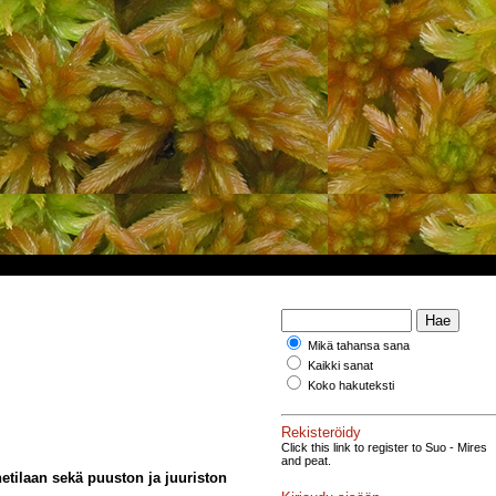
Mikä tahansa sana
Kaikki sanat
Koko hakuteksti
Rekisteröidy
Click this link to register to Suo - Mires
and peat.
etilaan sekä puuston ja juuriston