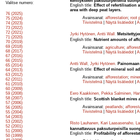
kehitykseen paksuturpeisella suonpo
Valitse numero:
English title:
Effect of refertilisati
area with deep peat layers.
76 (2025)
Avainsanat:
afforestation
;
root 
75 (2024)
Tiivistelmä
|
Näytä lisätiedot
|
A
74 (2023)
73 (2022)
72 (2021)
Jyrki Hytönen
,
Antti Wall
.
Metsitettyj
71 (2020)
English title:
Nutrient amounts of aff
70 (2019)
69 (2018)
Avainsanat:
agriculture
;
affores
68 (2017)
Tiivistelmä
|
Näytä lisätiedot
|
A
67 (2016)
66 (2015)
Antti Wall
,
Jyrki Hytönen
.
Painomaan v
65 (2014)
English title:
Effect of mineral soil a
64 (2013)
63 (2012)
Avainsanat:
afforestation
;
miner
62 (2011)
Tiivistelmä
|
Näytä lisätiedot
|
A
61 (2010)
60 (2009)
59 (2008)
Eero Kaakkinen
,
Pekka Salminen
,
Har
58 (2007)
English title:
Scottish blanket mires 
57 (2006)
Avainsanat:
peatlands
;
afforest
56 (2005)
Tiivistelmä
|
Näytä lisätiedot
|
A
55 (2004)
54 (2003)
53 (2002)
Risto Lauhanen
,
Kari Laasasenaho
,
La
52 (2001)
kannattavuus paksuturpeisilla suonp
51 (2000)
English title:
Profitability of afforest
50 (1999)