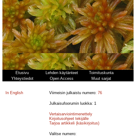
Etusivu
Lehden käytänteet
Toimituskunta
Yhteystiedot
Open Access
Muut sarjat
In English
Viimeisin julkaistu numero:
76
Julkaisufoorumin luokka: 1
Vertaisarviointimenettely
Kirjoitusohjeet tekijälle
Tarjoa artikkeli (käsikirjoitus)
Valitse numero: