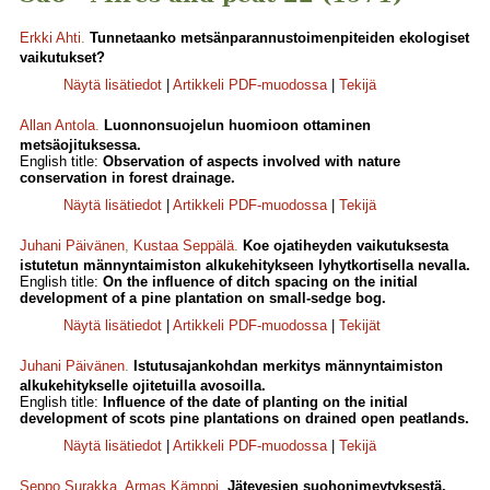
Erkki Ahti
.
Tunnetaanko metsänparannustoimenpiteiden ekologiset
vaikutukset?
Näytä lisätiedot
|
Artikkeli PDF-muodossa
|
Tekijä
Allan Antola
.
Luonnonsuojelun huomioon ottaminen
metsäojituksessa.
English title:
Observation of aspects involved with nature
conservation in forest drainage.
Näytä lisätiedot
|
Artikkeli PDF-muodossa
|
Tekijä
Juhani Päivänen
,
Kustaa Seppälä
.
Koe ojatiheyden vaikutuksesta
istutetun männyntaimiston alkukehitykseen lyhytkortisella nevalla.
English title:
On the influence of ditch spacing on the initial
development of a pine plantation on small-sedge bog.
Näytä lisätiedot
|
Artikkeli PDF-muodossa
|
Tekijät
Juhani Päivänen
.
Istutusajankohdan merkitys männyntaimiston
alkukehitykselle ojitetuilla avosoilla.
English title:
Influence of the date of planting on the initial
development of scots pine plantations on drained open peatlands.
Näytä lisätiedot
|
Artikkeli PDF-muodossa
|
Tekijä
Seppo Surakka
,
Armas Kämppi
.
Jätevesien suohonimeytyksestä.