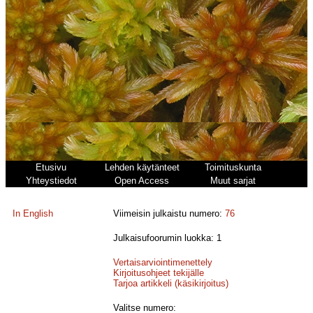
Etusivu
Lehden käytänteet
Toimituskunta
Yhteystiedot
Open Access
Muut sarjat
In English
Viimeisin julkaistu numero:
76
Julkaisufoorumin luokka: 1
Vertaisarviointimenettely
Kirjoitusohjeet tekijälle
Tarjoa artikkeli (käsikirjoitus)
Valitse numero: