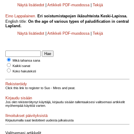
Näytä lisätiedot
|
Artikkeli PDF-muodossa
|
Tekijä
Eino Lappalainen
.
Eri soistumistapojen ikäsuhteista Keski-Lapissa.
English title:
On the age of various types of paludification in central
Lapland.
Näytä lisätiedot
|
Artikkeli PDF-muodossa
|
Tekijä
Mikä tahansa sana
Kaikki sanat
Koko hakuteksti
Rekisteröidy
Click this link to register to Suo - Mires and peat.
Kirjaudu sisään
Jos olet rekisteröitynyt käyttäjä, kirjaudu sisään tallentaaksesi valitsemasi artikkelit
myöhempää käyttöä varten.
Ilmoitukset päivityksistä
Kirjautumalla saat tiedotteet uudesta julkaisusta
Valitsemasi artikkelit