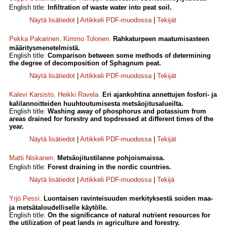
English title:
Infiltration of waste water into peat soil.
Näytä lisätiedot
|
Artikkeli PDF-muodossa
|
Tekijät
Pekka Pakarinen
,
Kimmo Tolonen
.
Rahkaturpeen maatumisasteen
määritysmenetelmistä.
English title:
Comparison between some methods of determining
the degree of decomposition of Sphagnum peat.
Näytä lisätiedot
|
Artikkeli PDF-muodossa
|
Tekijät
Kalevi Karsisto
,
Heikki Ravela
.
Eri ajankohtina annettujen fosfori- ja
kalilannoitteiden huuhtoutumisesta metsäojitusalueilta.
English title:
Washing away of phosphorus and potassium from
areas drained for forestry and topdressed at different times of the
year.
Näytä lisätiedot
|
Artikkeli PDF-muodossa
|
Tekijät
Matti Niskanen
.
Metsäojitustilanne pohjoismaissa.
English title:
Forest draining in the nordic countries.
Näytä lisätiedot
|
Artikkeli PDF-muodossa
|
Tekijä
Yrjö Pessi
.
Luontaisen ravinteisuuden merkityksestä soiden maa-
ja metsätaloudelliselle käytölle.
English title:
On the significance of natural nutrient resources for
the utilization of peat lands in agriculture and forestry.