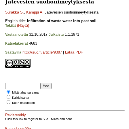
Jätevesien suohonimeytyksestä
Surakka S.
,
Kämppi A.
Jätevesien suohonimeytyksestä.
English title:
Infiltration of waste water into peat soil
(Näytä)
Tekijät
31.10.2017
1.1.1971
Vastaanotettu
Julkaistu
4683
Katselukerrat
http://suo.fi/article/9387
|
Lataa PDF
Saatavilla
Mikä tahansa sana
Kaikki sanat
Koko hakuteksti
Rekisteröidy
Click this link to register to Suo - Mires and peat.
Kirjaudu sisään