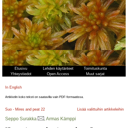
Etusivu
Lehden käytänteet
Toimituskunta
Yhteystiedot
Open Access
Muut sarjat
In English
Artikkelin koko teksti on saatavilla vain PDF-formaatissa.
Suo - Mires and peat
22
Lisää valittuihin artikkeleihin
Seppo Surakka
, Armas Kämppi