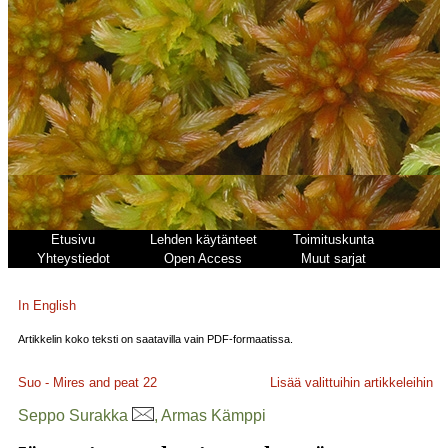
Etusivu
Lehden käytänteet
Toimituskunta
Yhteystiedot
Open Access
Muut sarjat
In English
Artikkelin koko teksti on saatavilla vain PDF-formaatissa.
Suo - Mires and peat
22
Lisää valittuihin artikkeleihin
Seppo Surakka
, Armas Kämppi