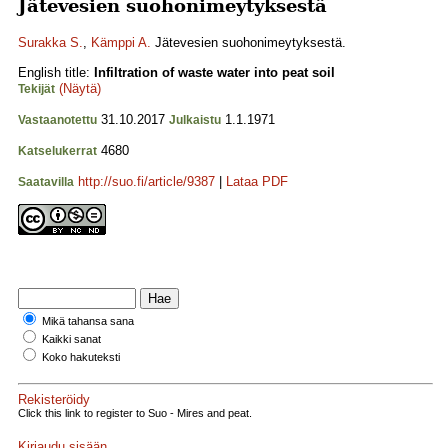
Jätevesien suohonimeytyksestä
Surakka S.
,
Kämppi A.
Jätevesien suohonimeytyksestä.
English title:
Infiltration of waste water into peat soil
(Näytä)
Tekijät
31.10.2017
1.1.1971
Vastaanotettu
Julkaistu
4680
Katselukerrat
http://suo.fi/article/9387
|
Lataa PDF
Saatavilla
Mikä tahansa sana
Kaikki sanat
Koko hakuteksti
Rekisteröidy
Click this link to register to Suo - Mires and peat.
Kirjaudu sisään