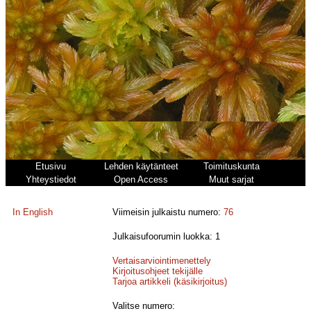
Etusivu
Lehden käytänteet
Toimituskunta
Yhteystiedot
Open Access
Muut sarjat
In English
Viimeisin julkaistu numero:
76
Julkaisufoorumin luokka: 1
Vertaisarviointimenettely
Kirjoitusohjeet tekijälle
Tarjoa artikkeli (käsikirjoitus)
Valitse numero: