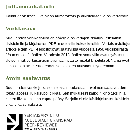
Julkaisuaikataulu
Kaikki kirjoitukset julkaistaan numeroittain ja arkistoidaan vuosikerroittain.
Verkkosivu
Suo- lehden verkkosivulta on pääsy vuosikertojen sisällysluetteloihin,
tiivistelmiin ja kirjoitusten PDF -muotoisiin kokoteksteihin. Vertaisarvioitujen
artikkeleiden PDF-tiedostot ovat saatavissa vuodesta 1950 vuosikerrasta
1/numerosta 1 lähtien. Vuodesta 2013 lähtien saatavilla ovat myös muut
yleisemmät, vertaisarvioimattomat, mutta toimitetut kirjoitukset. Nämä ovat
tulossa saataville Suo-lehden sähköiseen arkistoon myöhemmin.
Avoin saatavuus
Suo- lehden verkkojulkaisemisessa noudatetaan avoimen saatavuuden
(
open access
) julkaisupolitiikkaa. Sen mukaisesti kaikkiin kirjoituksiin ja
niiden tiivistelmiin on vapaa pääsy. Sarjalla ei ole käsikirjoitusten käsittely-
eikä julkaisumaksuja.