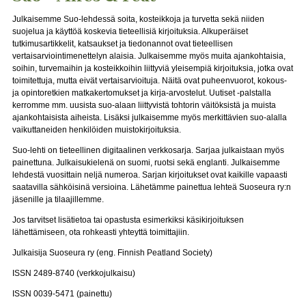
Julkaisemme Suo-lehdessä soita, kosteikkoja ja turvetta sekä niiden
suojelua ja käyttöä koskevia tieteellisiä kirjoituksia. Alkuperäiset
tutkimusartikkelit, katsaukset ja tiedonannot ovat tieteellisen
vertaisarviointimenettelyn alaisia. Julkaisemme myös muita ajankohtaisia,
soihin, turvemaihin ja kosteikkoihin liittyviä yleisempiä kirjoituksia, jotka ovat
toimitettuja, mutta eivät vertaisarvioituja. Näitä ovat puheenvuorot, kokous-
ja opintoretkien matkakertomukset ja kirja-arvostelut. Uutiset -palstalla
kerromme mm. uusista suo-alaan liittyvistä tohtorin väitöksistä ja muista
ajankohtaisista aiheista. Lisäksi julkaisemme myös merkittävien suo-alalla
vaikuttaneiden henkilöiden muistokirjoituksia.
Suo-lehti on tieteellinen digitaalinen verkkosarja. Sarjaa julkaistaan myös
painettuna. Julkaisukielenä on suomi, ruotsi sekä englanti. Julkaisemme
lehdestä vuosittain neljä numeroa. Sarjan kirjoitukset ovat kaikille vapaasti
saatavilla sähköisinä versioina. Lähetämme painettua lehteä Suoseura ry:n
jäsenille ja tilaajillemme.
Jos tarvitset lisätietoa tai opastusta esimerkiksi käsikirjoituksen
lähettämiseen, ota rohkeasti yhteyttä toimittajiin.
Julkaisija Suoseura ry (eng. Finnish Peatland Society)
ISSN 2489-8740 (verkkojulkaisu)
ISSN 0039-5471 (painettu)