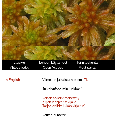
Etusivu
Lehden käytänteet
Toimituskunta
Yhteystiedot
Open Access
Muut sarjat
In English
Viimeisin julkaistu numero:
76
Julkaisufoorumin luokka: 1
Vertaisarviointimenettely
Kirjoitusohjeet tekijälle
Tarjoa artikkeli (käsikirjoitus)
Valitse numero: