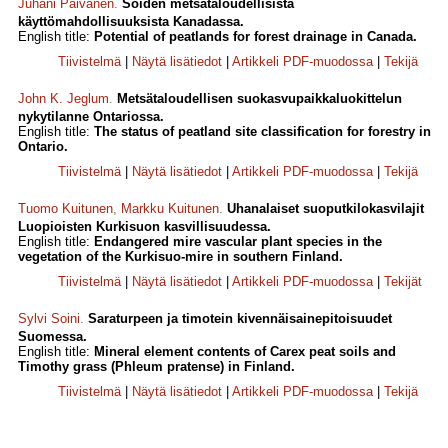
Juhani Päivänen
.
Soiden metsätaloudellisista
käyttömahdollisuuksista Kanadassa.
English title:
Potential of peatlands for forest drainage in Canada.
Tiivistelmä
|
Näytä lisätiedot
|
Artikkeli PDF-muodossa
|
Tekijä
John K. Jeglum
.
Metsätaloudellisen suokasvupaikkaluokittelun
nykytilanne Ontariossa.
English title:
The status of peatland site classification for forestry in
Ontario.
Tiivistelmä
|
Näytä lisätiedot
|
Artikkeli PDF-muodossa
|
Tekijä
Tuomo Kuitunen
,
Markku Kuitunen
.
Uhanalaiset suoputkilokasvilajit
Luopioisten Kurkisuon kasvillisuudessa.
English title:
Endangered mire vascular plant species in the
vegetation of the Kurkisuo-mire in southern Finland.
Tiivistelmä
|
Näytä lisätiedot
|
Artikkeli PDF-muodossa
|
Tekijät
Sylvi Soini
.
Saraturpeen ja timotein kivennäisainepitoisuudet
Suomessa.
English title:
Mineral element contents of Carex peat soils and
Timothy grass (Phleum pratense) in Finland.
Tiivistelmä
|
Näytä lisätiedot
|
Artikkeli PDF-muodossa
|
Tekijä