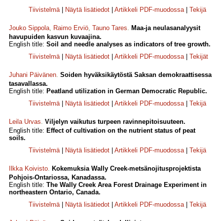
Tiivistelmä
|
Näytä lisätiedot
|
Artikkeli PDF-muodossa
|
Tekijä
Jouko Sippola
,
Raimo Erviö
,
Tauno Tares
.
Maa-ja neulasanalyysit
havupuiden kasvun kuvaajina.
English title:
Soil and needle analyses as indicators of tree growth.
Tiivistelmä
|
Näytä lisätiedot
|
Artikkeli PDF-muodossa
|
Tekijät
Juhani Päivänen
.
Soiden hyväksikäytöstä Saksan demokraattisessa
tasavallassa.
English title:
Peatland utilization in German Democratic Republic.
Tiivistelmä
|
Näytä lisätiedot
|
Artikkeli PDF-muodossa
|
Tekijä
Leila Urvas
.
Viljelyn vaikutus turpeen ravinnepitoisuuteen.
English title:
Effect of cultivation on the nutrient status of peat
soils.
Tiivistelmä
|
Näytä lisätiedot
|
Artikkeli PDF-muodossa
|
Tekijä
Ilkka Koivisto
.
Kokemuksia Wally Creek-metsänojitusprojektista
Pohjois-Ontariossa, Kanadassa.
English title:
The Wally Creek Area Forest Drainage Experiment in
nort­heastern Ontario, Canada.
Tiivistelmä
|
Näytä lisätiedot
|
Artikkeli PDF-muodossa
|
Tekijä