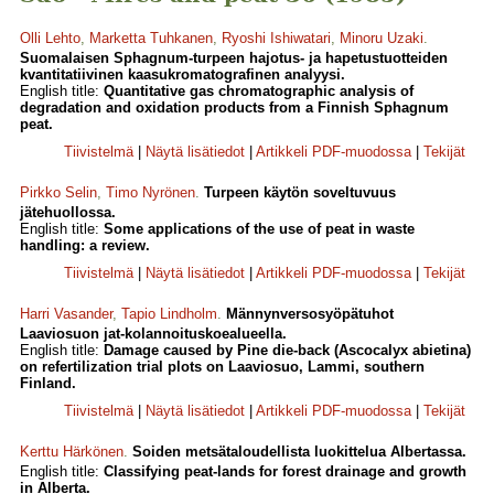
Olli Lehto
,
Marketta Tuhkanen
,
Ryoshi Ishiwatari
,
Minoru Uzaki
.
Suomalaisen Sphagnum-turpeen hajotus- ja hapetustuotteiden
kvantitatiivinen kaasukromatografinen analyysi.
English title:
Quantitative gas chroma­tographic analysis of
degradation and oxidation products from a Finnish Sphagnum
peat.
Tiivistelmä
|
Näytä lisätiedot
|
Artikkeli PDF-muodossa
|
Tekijät
Pirkko Selin
,
Timo Nyrönen
.
Turpeen käytön soveltuvuus
jätehuollossa.
English title:
Some applications of the use of peat in waste
handling: a review.
Tiivistelmä
|
Näytä lisätiedot
|
Artikkeli PDF-muodossa
|
Tekijät
Harri Vasander
,
Tapio Lindholm
.
Männynversosyöpätuhot
Laaviosuon jat-kolannoituskoealueella.
English title:
Damage caused by Pine die-back (Ascocalyx abietina)
on refertilization trial plots on Laaviosuo, Lammi, southern
Finland.
Tiivistelmä
|
Näytä lisätiedot
|
Artikkeli PDF-muodossa
|
Tekijät
Kerttu Härkönen
.
Soiden metsätaloudellista luokittelua Albertassa.
English title:
Classifying peat-lands for forest drainage and growth
in Alberta.