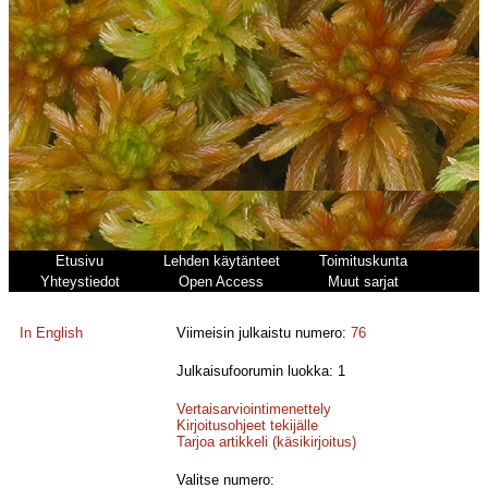
Etusivu
Lehden käytänteet
Toimituskunta
Yhteystiedot
Open Access
Muut sarjat
In English
Viimeisin julkaistu numero:
76
Julkaisufoorumin luokka: 1
Vertaisarviointimenettely
Kirjoitusohjeet tekijälle
Tarjoa artikkeli (käsikirjoitus)
Valitse numero: