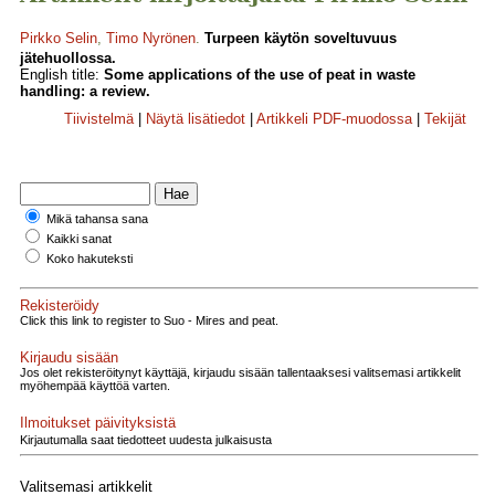
Pirkko Selin
,
Timo Nyrönen
.
Turpeen käytön soveltuvuus
jätehuollossa.
English title:
Some applications of the use of peat in waste
handling: a review.
Tiivistelmä
|
Näytä lisätiedot
|
Artikkeli PDF-muodossa
|
Tekijät
Mikä tahansa sana
Kaikki sanat
Koko hakuteksti
Rekisteröidy
Click this link to register to Suo - Mires and peat.
Kirjaudu sisään
Jos olet rekisteröitynyt käyttäjä, kirjaudu sisään tallentaaksesi valitsemasi artikkelit
myöhempää käyttöä varten.
Ilmoitukset päivityksistä
Kirjautumalla saat tiedotteet uudesta julkaisusta
Valitsemasi artikkelit