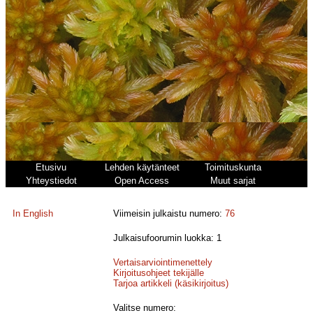
Etusivu
Lehden käytänteet
Toimituskunta
Yhteystiedot
Open Access
Muut sarjat
In English
Viimeisin julkaistu numero:
76
Julkaisufoorumin luokka: 1
Vertaisarviointimenettely
Kirjoitusohjeet tekijälle
Tarjoa artikkeli (käsikirjoitus)
Valitse numero: