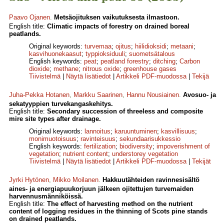
Paavo Ojanen
.
Metsäojituksen vaikutuksesta ilmastoon.
English title:
Climatic impacts of forestry on drained boreal
peatlands.
Original keywords:
turvemaa
;
ojitus
;
hiilidioksidi
;
metaani
;
kasvihuonekaasut
;
typpioksiduuli
;
suometsätalous
English keywords:
peat
;
peatland forestry
;
ditching
;
Carbon
dioxide
;
methane
;
nitrous oxide
;
greenhouse gases
Tiivistelmä
|
Näytä lisätiedot
|
Artikkeli PDF-muodossa
|
Tekijä
Juha-Pekka Hotanen
,
Markku Saarinen
,
Hannu Nousiainen
.
Avosuo- ja
sekatyyppien turvekangaskehitys.
English title:
Secondary succession of threeless and composite
mire site types after drainage.
Original keywords:
lannoitus
;
karuuntuminen
;
kasvillisuus
;
monimuotoisuus
;
ravinteisuus
;
sekundaarisukkessio
English keywords:
fertilization
;
biodiversity
;
impoverishment of
vegetation
;
nutrient content
;
understorey vegetation
Tiivistelmä
|
Näytä lisätiedot
|
Artikkeli PDF-muodossa
|
Tekijät
Jyrki Hytönen
,
Mikko Moilanen
.
Hakkuutähteiden ravinnesisältö
aines- ja energiapuukorjuun jälkeen ojitettujen turvemaiden
harvennusmänniköissä.
English title:
The effect of harvesting method on the nutrient
content of logging residues in the thinning of Scots pine stands
on drained peatlands.