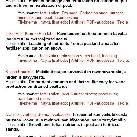
English title:
Effect of drainage and fertilization on carbon output
and nutrient mineralization of peat.
Avainsanat:
fertilization
;
Drainage
;
Carbon balance
;
nutrient
mineralization
;
peat decomposition
Tiivistelmä
|
Näytä lisätiedot
|
Artikkeli PDF-muodossa
|
Tekijä
Erkki Ahti
,
Kimmo Paarlahti
.
Ravinteiden huuhtoutuminen talvella
lannoitetulta metsäojitusalueelta.
English title:
Leaching of nutrients from a peatland area after
fertilizer application on snow.
Avainsanat:
fertilization
;
phosphorus
;
peatland
;
leaching
Tiivistelmä
|
Näytä lisätiedot
|
Artikkeli PDF-muodossa
|
Tekijät
Seppo Kaunisto
.
Metsäojitettujen turvemaiden ravinnevaroista ja
niiden riittävyydestä.
English title:
On nutrient amounts and their sufficiency for wood
production on drained peatlands.
Avainsanat:
fertilization
;
peat nutrient stores
;
potassium
;
transformed mires
Tiivistelmä
|
Näytä lisätiedot
|
Artikkeli PDF-muodossa
|
Tekijä
Klaus Silfverberg
,
Jorma Issakainen
.
Turpeentuhkan vaikutuksesta
puuston kasvuun ja ravinnetilaan käytännön lannoitustyömailla.
English title:
Growth and foliar nutrients in peat-ash fertilized
stands.
Avainsanat:
peatland forestry
;
tree growth
;
ash-fertilization
;