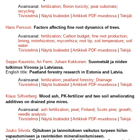
Avainsanat:
fertilization
;
Boron toxicity
;
peat substrate
;
recycling
Tiivistelmä
|
Näytä lisätiedot
|
Artikkeli PDF-muodossa
|
Tekijät
Hans Persson
.
Factors affecting fine root dynamics of trees.
Avainsanat:
fertilization
;
Carbon budget
;
fine root production
;
liming
;
minirhizotron
;
mycorrhiza
;
root tip
;
soil temperature
;
soil
water
Tiivistelmä
|
Näytä lisätiedot
|
Artikkeli PDF-muodossa
|
Tekijä
Seppo Kaunisto
,
Ari Ferm
,
Juhani Kokkonen
.
Suometsät ja niiden
tutkimus Virossa ja Latviassa.
English title:
Peatland forestry research in Estonia and Latvia.
Avainsanat:
fertilization
;
peatland forestry
;
Drainage
Tiivistelmä
|
Näytä lisätiedot
|
Artikkeli PDF-muodossa
|
Tekijät
Klaus Silfverberg
.
Wood ash, PK-fertilizer and two soil ameliorating
additives on drained pine mires.
Avainsanat:
ash fertilization
;
peat
;
Finland
;
Scots pine
;
growth
;
needle analysis
Tiivistelmä
|
Näytä lisätiedot
|
Artikkeli PDF-muodossa
|
Tekijä
Jouko Silvola
.
Ojituksen ja lannoituksen vaikutus turpeen hiilen
vapautumiseen ja ravinteiden mineralisoitumiseen.