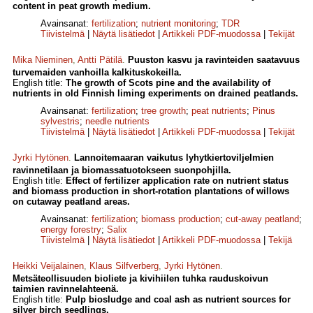
content in peat growth medium.
Avainsanat:
fertilization
;
nutrient monitoring
;
TDR
Tiivistelmä
|
Näytä lisätiedot
|
Artikkeli PDF-muodossa
|
Tekijät
Mika Nieminen
,
Antti Pätilä
.
Puuston kasvu ja ravinteiden saatavuus
turvemaiden vanhoilla kalkituskokeilla.
English title:
The growth of Scots pine and the availability of
nutrients in old Finnish liming experiments on drained peatlands.
Avainsanat:
fertilization
;
tree growth
;
peat nutrients
;
Pinus
sylvestris
;
needle nutrients
Tiivistelmä
|
Näytä lisätiedot
|
Artikkeli PDF-muodossa
|
Tekijät
Jyrki Hytönen
.
Lannoitemaaran vaikutus lyhytkiertoviljelmien
ravinnetilaan ja biomassatuotokseen suonpohjilla.
English title:
Effect of fertilizer application rate on nutrient status
and biomass production in short-rotation plantations of willows
on cut­away peatland areas.
Avainsanat:
fertilization
;
biomass production
;
cut-away peatland
;
energy forestry
;
Salix
Tiivistelmä
|
Näytä lisätiedot
|
Artikkeli PDF-muodossa
|
Tekijä
Heikki Veijalainen
,
Klaus Silfverberg
,
Jyrki Hytönen
.
Metsäteollisuuden bioliete ja kivihiilen tuhka rauduskoivun
taimien ravinnelahteenä.
English title:
Pulp biosludge and coal ash as nutrient sources for
silver birch seedlings.