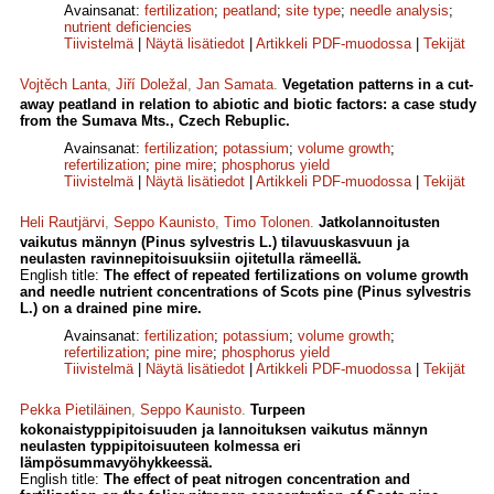
Avainsanat:
fertilization
;
peatland
;
site type
;
needle analysis
;
nutrient deficiencies
Tiivistelmä
|
Näytä lisätiedot
|
Artikkeli PDF-muodossa
|
Tekijät
Vojtěch Lanta
,
Jiří Doležal
,
Jan Samata
.
Vegetation patterns in a cut-
away peatland in relation to abiotic and biotic factors: a case study
from the Sumava Mts., Czech Rebuplic.
Avainsanat:
fertilization
;
potassium
;
volume growth
;
refertilization
;
pine mire
;
phosphorus yield
Tiivistelmä
|
Näytä lisätiedot
|
Artikkeli PDF-muodossa
|
Tekijät
Heli Rautjärvi
,
Seppo Kaunisto
,
Timo Tolonen
.
Jatkolannoitusten
vaikutus männyn (Pinus sylvestris L.) tilavuuskasvuun ja
neulasten ravinnepitoisuuksiin ojitetulla rämeellä.
English title:
The effect of repeated fertilizations on volume growth
and needle nutrient concentrations of Scots pine (Pinus sylvestris
L.) on a drained pine mire.
Avainsanat:
fertilization
;
potassium
;
volume growth
;
refertilization
;
pine mire
;
phosphorus yield
Tiivistelmä
|
Näytä lisätiedot
|
Artikkeli PDF-muodossa
|
Tekijät
Pekka Pietiläinen
,
Seppo Kaunisto
.
Turpeen
kokonaistyppipitoisuuden ja lannoituksen vaikutus männyn
neulasten typpipitoisuuteen kolmessa eri
lämpösummavyöhykkeessä.
English title:
The effect of peat nitrogen concentration and