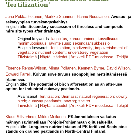
'fertilization'
Juha-Pekka Hotanen
,
Markku Saarinen
,
Hannu Nousiainen
.
Avosuo- ja
sekatyyppien turvekangaskehitys.
English title:
Secondary succession of threeless and composite
mire site types after drainage.
Original keywords:
lannoitus
;
karuuntuminen
;
kasvillisuus
;
monimuotoisuus
;
ravinteisuus
;
sekundaarisukkessio
English keywords:
fertilization
;
biodiversity
;
impoverishment of
vegetation
;
nutrient content
;
understorey vegetation
Tiivistelmä
|
Näytä lisätiedot
|
Artikkeli PDF-muodossa
|
Tekijät
Florence Renou-Wilson
,
Minna Pöllänen
,
Kenneth Byrne
,
David Wilson
,
Edward Farrell
.
Koivun soveltuvuus suonpohjien metsittämisessä
Irlannissa.
English title:
The potential of birch afforestation as an after-use
option for industrial cutaway peatlands.
Avainsanat:
fertilization
;
Biomass
;
natural regeneration
;
downy
birch
;
cutaway peatlands
;
sowing
;
shelter
Tiivistelmä
|
Näytä lisätiedot
|
Artikkeli PDF-muodossa
|
Tekijät
Klaus Silfverberg
,
Mikko Moilanen
.
PK-lannoituksen vaikutus
männyn ravinnetilaan Pohjois-Pohjanmaan ojitusalueilla.
English title:
Long-term nutrient status of PK fertilized Scots pine
stands on drained peatlands in North-Central Finland.