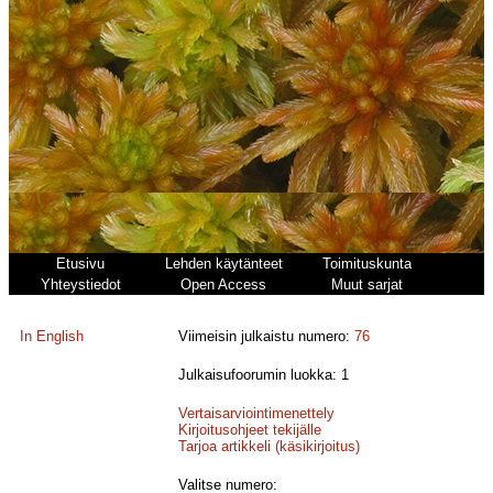
Etusivu
Lehden käytänteet
Toimituskunta
Yhteystiedot
Open Access
Muut sarjat
In English
Viimeisin julkaistu numero:
76
Julkaisufoorumin luokka: 1
Vertaisarviointimenettely
Kirjoitusohjeet tekijälle
Tarjoa artikkeli (käsikirjoitus)
Valitse numero: