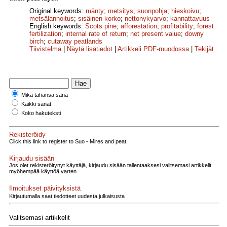
Original keywords:
mänty
;
metsitys
;
suonpohja
;
hieskoivu
;
metsälannoitus
;
sisäinen korko
;
netto­nykyarvo
;
kannattavuus
English keywords:
Scots pine
;
afforestation
;
profitability
;
forest
fertilization
;
internal rate of return
;
net present value
;
downy
birch
;
cutaway peatlands
Tiivistelmä
|
Näytä lisätiedot
|
Artikkeli PDF-muodossa
|
Tekijät
Mikä tahansa sana
Kaikki sanat
Koko hakuteksti
Rekisteröidy
Click this link to register to Suo - Mires and peat.
Kirjaudu sisään
Jos olet rekisteröitynyt käyttäjä, kirjaudu sisään tallentaaksesi valitsemasi artikkelit
myöhempää käyttöä varten.
Ilmoitukset päivityksistä
Kirjautumalla saat tiedotteet uudesta julkaisusta
Valitsemasi artikkelit