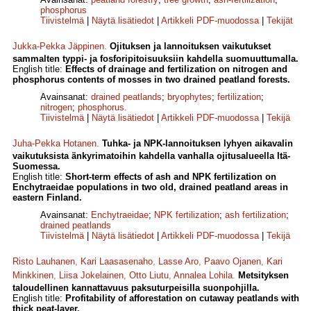
phosphorus
Tiivistelmä
|
Näytä lisätiedot
|
Artikkeli PDF-muodossa
|
Tekijät
Jukka-Pekka Jäppinen
.
Ojituksen ja lannoituksen vaikutukset
sammalten typpi- ja fosforipitoisuuksiin kahdella suomuuttumalla.
English title:
Effects of drainage and fertiliza­tion on nitrogen and
phosphorus contents of mosses in two drained peatland forests.
Avainsanat:
drained peatlands
;
bryophytes
;
fertilization
;
nitrogen
;
phosphorus.
Tiivistelmä
|
Näytä lisätiedot
|
Artikkeli PDF-muodossa
|
Tekijä
Juha-Pekka Hotanen
.
Tuhka- ja NPK-lannoituksen lyhyen aikavalin
vaikutuksista änkyrimatoihin kahdella vanhalla ojitusalueella Itä-
Suomessa.
English title:
Short-term effects of ash and NPK fertilization on
Enchytraeidae populations in two old, drained peatland areas in
eastern Finland.
Avainsanat:
Enchytraeidae
;
NPK fertilization
;
ash fertilization
;
drained peatlands
Tiivistelmä
|
Näytä lisätiedot
|
Artikkeli PDF-muodossa
|
Tekijä
Risto Lauhanen
,
Kari Laasasenaho
,
Lasse Aro
,
Paavo Ojanen
,
Kari
Minkkinen
,
Liisa Jokelainen
,
Otto Liutu
,
Annalea Lohila
.
Metsityksen
taloudellinen kannattavuus paksuturpeisilla suonpohjilla.
English title:
Profitability of afforestation on cutaway peatlands with
thick peat-layer.