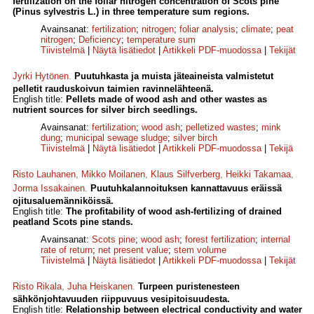
fertilization on the foliar nitrogen concentration of Scots pine
(Pinus sylvestris L.) in three temperature sum regions.
Avainsanat:
fertilization
;
nitrogen
;
foliar analysis
;
climate
;
peat
nitrogen
;
Deficiency
;
temperature sum
Tiivistelmä
|
Näytä lisätiedot
|
Artikkeli PDF-muodossa
|
Tekijät
Jyrki Hytönen
.
Puutuhkasta ja muista jäteaineista valmistetut
pelletit rauduskoivun taimien ravinnelähteenä.
English title:
Pellets made of wood ash and other wastes as
nutrient sources for silver birch seedlings.
Avainsanat:
fertilization
;
wood ash
;
pelletized wastes
;
mink
dung
;
municipal sewage sludge
;
silver birch
Tiivistelmä
|
Näytä lisätiedot
|
Artikkeli PDF-muodossa
|
Tekijä
Risto Lauhanen
,
Mikko Moilanen
,
Klaus Silfverberg
,
Heikki Takamaa
,
Jorma Issakainen
.
Puutuhkalannoituksen kannattavuus eräissä
ojitusaluemänniköissä.
English title:
The profitability of wood ash-fertilizing of drained
peatland Scots pine stands.
Avainsanat:
Scots pine
;
wood ash
;
forest fertilization
;
internal
rate of return
;
net present value
;
stem volume
Tiivistelmä
|
Näytä lisätiedot
|
Artikkeli PDF-muodossa
|
Tekijät
Risto Rikala
,
Juha Heiskanen
.
Turpeen puristenesteen
sähkönjohtavuuden riippuvuus vesipitoisuudesta.
English title:
Relationship between electrical conductivity and water