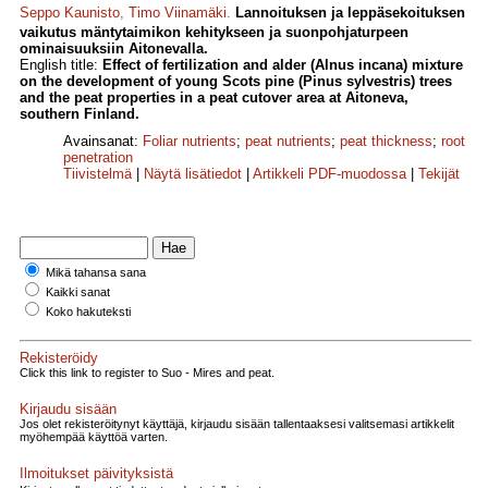
Seppo Kaunisto
,
Timo Viinamäki
.
Lannoituksen ja leppäsekoituksen
vaikutus mäntytaimikon kehitykseen ja suonpohjaturpeen
ominaisuuksiin Aitonevalla.
English title:
Effect of fertilization and alder (Alnus incana) mixture
on the development of young Scots pine (Pinus sylvestris) trees
and the peat properties in a peat cutover area at Aitoneva,
southern Finland.
Avainsanat:
Foliar nutrients
;
peat nutrients
;
peat thickness
;
root
penetration
Tiivistelmä
|
Näytä lisätiedot
|
Artikkeli PDF-muodossa
|
Tekijät
Mikä tahansa sana
Kaikki sanat
Koko hakuteksti
Rekisteröidy
Click this link to register to Suo - Mires and peat.
Kirjaudu sisään
Jos olet rekisteröitynyt käyttäjä, kirjaudu sisään tallentaaksesi valitsemasi artikkelit
myöhempää käyttöä varten.
Ilmoitukset päivityksistä