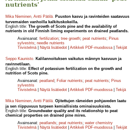
nutrients'
Mika Nieminen
,
Antti Pätilä
.
Puuston kasvu ja ravinteiden saatavuus
turvemaiden vanhoilla kalkituskokeilla.
English title:
The growth of Scots pine and the availability of
nutrients in old Finnish liming experiments on drained peatlands.
Avainsanat:
fertilization
;
tree growth
;
peat nutrients
;
Pinus
sylvestris
;
needle nutrients
Tiivistelmä
|
Näytä lisätiedot
|
Artikkeli PDF-muodossa
|
Tekijät
Seppo Kaunisto
.
Kalilannoituksen vaikutus männyn kasvuun ja
ravinnetilaan.
English title:
Effect of potassium fertilization on the growth and
nutrition of Scots pine.
Avainsanat:
peatland
;
Foliar nutrients
;
peat nutrients
;
Pinus
sylvestris
Tiivistelmä
|
Näytä lisätiedot
|
Artikkeli PDF-muodossa
|
Tekijä
Mika Nieminen
,
Antti Pätilä
.
Ojitettujen rämeiden pohjaveden laatu
ja sen riippuvuus turpeen kemiallisista ominaisuuksista.
English title:
Groundwater quality and its relationship to peat
chemical properties on drained pine mires.
Avainsanat:
peatlands
;
peat nutrients
;
water chemistry
Tiivistelmä
|
Näytä lisätiedot
|
Artikkeli PDF-muodossa
|
Tekijät