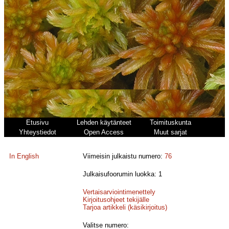
Etusivu
Lehden käytänteet
Toimituskunta
Yhteystiedot
Open Access
Muut sarjat
In English
Viimeisin julkaistu numero:
76
Julkaisufoorumin luokka: 1
Vertaisarviointimenettely
Kirjoitusohjeet tekijälle
Tarjoa artikkeli (käsikirjoitus)
Valitse numero: