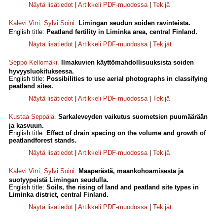
Näytä lisätiedot
|
Artikkeli PDF-muodossa
|
Tekijä
Kalevi Virri
,
Sylvi Soini
.
Limingan seudun soiden ravinteista.
English title:
Peatland fertility in Liminka area, central Finland.
Näytä lisätiedot
|
Artikkeli PDF-muodossa
|
Tekijät
Seppo Kellomäki
.
Ilmakuvien käyttömahdollisuuksista soiden
hyvyysluokituksessa.
English title:
Possibilities to use aerial photographs in classifying
peatland sites.
Näytä lisätiedot
|
Artikkeli PDF-muodossa
|
Tekijä
Kustaa Seppälä
.
Sarkaleveyden vaikutus suometsien puumäärään
ja kasvuun.
English title:
Effect of drain spacing on the volume and growth of
peatlandforest stands.
Näytä lisätiedot
|
Artikkeli PDF-muodossa
|
Tekijä
Kalevi Virri
,
Sylvi Soini
.
Maaperästä, maankohoamisesta ja
suotyypeistä Limingan seudulla.
English title:
Soils, the rising of land and peatland site types in
Liminka district, central Finland.
Näytä lisätiedot
|
Artikkeli PDF-muodossa
|
Tekijät