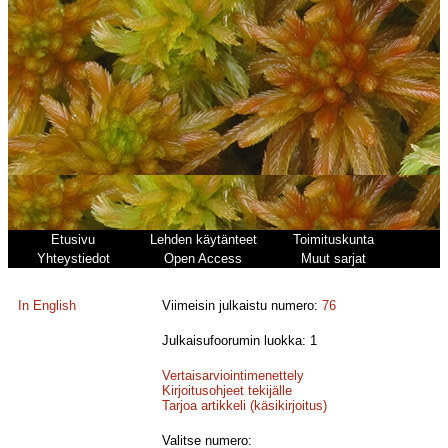
Etusivu
Lehden käytänteet
Toimituskunta
Yhteystiedot
Open Access
Muut sarjat
In English
Viimeisin julkaistu numero:
76
Julkaisufoorumin luokka: 1
Vertaisarviointimenettely
Kirjoitusohjeet tekijälle
Tarjoa artikkeli (käsikirjoitus)
Valitse numero: