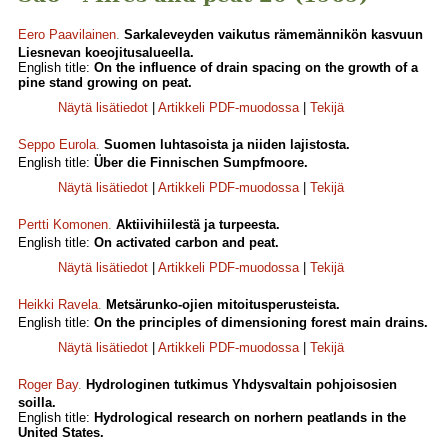
Eero Paavilainen
.
Sarkaleveyden vaikutus rämemännikön kasvuun
Liesnevan koeojitusalueella.
English title:
On the influence of drain spacing on the growth of a
pine stand growing on peat.
Näytä lisätiedot
|
Artikkeli PDF-muodossa
|
Tekijä
Seppo Eurola
.
Suomen luhtasoista ja niiden lajistosta.
English title:
Über die Finnischen Sumpfmoore.
Näytä lisätiedot
|
Artikkeli PDF-muodossa
|
Tekijä
Pertti Komonen
.
Aktiivihiilestä ja turpeesta.
English title:
On activated carbon and peat.
Näytä lisätiedot
|
Artikkeli PDF-muodossa
|
Tekijä
Heikki Ravela
.
Metsärunko-ojien mitoitusperusteista.
English title:
On the principles of dimensioning forest main drains.
Näytä lisätiedot
|
Artikkeli PDF-muodossa
|
Tekijä
Roger Bay
.
Hydrologinen tutkimus Yhdysvaltain pohjoisosien
soilla.
English title:
Hydrological research on norhern peatlands in the
United States.