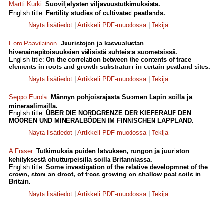
Martti Kurki
.
Suoviljelysten viljavuustutkimuksista.
English title:
Fertility studies of cultivated peatlands.
Näytä lisätiedot
|
Artikkeli PDF-muodossa
|
Tekijä
Eero Paavilainen
.
Juuristojen ja kasvualustan
hivenainepitoisuuksien välisistä suhteista suometsissä.
English title:
On the correlation between the contents of trace
elements in roots and growth substratum in certain peatland sites.
Näytä lisätiedot
|
Artikkeli PDF-muodossa
|
Tekijä
Seppo Eurola
.
Männyn pohjoisrajasta Suomen Lapin soilla ja
mineraalimailla.
English title:
ÜBER DIE NORDGRENZE DER KIEFERAUF DEN
MOOREN UND MINERALBÖDEN IM FINNISCHEN LAPPLAND.
Näytä lisätiedot
|
Artikkeli PDF-muodossa
|
Tekijä
A Fraser
.
Tutkimuksia puiden latvuksen, rungon ja juuriston
kehityksestä ohutturpeisilla soilla Britanniassa.
English title:
Some investigation of the relative developmnet of the
crown, stem an droot, of trees growing on shallow peat soils in
Britain.
Näytä lisätiedot
|
Artikkeli PDF-muodossa
|
Tekijä