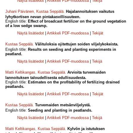
Näytä lisätiedot
|
Artikkeli PDF-muodossa
|
Tekijä
Juhani Päivänen
,
Kustaa Seppälä
.
Hajalannoituksen vaikutus
lyhytkortisen nevan pintakasvillisuuteen.
English title:
Effect of broadcast fertilizer on the ground vegetation
of a low sedge swamp.
Näytä lisätiedot
|
Artikkeli PDF-muodossa
|
Tekijät
Kustaa Seppälä
.
Välituloksia ojitettujen soiden viljelykokeista.
English title:
Results on seeding and planting experiments in
peatland.
Näytä lisätiedot
|
Artikkeli PDF-muodossa
|
Tekijä
Matti Keltikangas
,
Kustaa Seppälä
.
Arvioita turvemaiden
lannoituksen taloudellisesta edullisuudesta.
English title:
Estimates on the profitability of fertilizing drained
peatlands.
Näytä lisätiedot
|
Artikkeli PDF-muodossa
|
Tekijät
Kustaa Seppälä
.
Turvemaiden metsänviljelystä.
English title:
Seeding and planting in peatlands.
Näytä lisätiedot
|
Artikkeli PDF-muodossa
|
Tekijä
Matti Keltikangas
,
Kustaa Seppälä
.
Kylvön ja istutuksen