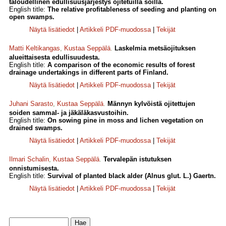
taloudellinen edullisuusjärjestys ojitetuilla soilla.
English title:
The relative profitableness of seeding and planting on
open swamps.
Näytä lisätiedot
|
Artikkeli PDF-muodossa
|
Tekijät
Matti Keltikangas
,
Kustaa Seppälä
.
Laskelmia metsäojituksen
alueittaisesta edullisuudesta.
English title:
A comparison of the economic results of forest
drainage undertakings in different parts of Finland.
Näytä lisätiedot
|
Artikkeli PDF-muodossa
|
Tekijät
Juhani Sarasto
,
Kustaa Seppälä
.
Männyn kylvöistä ojitettujen
soiden sammal- ja jäkäläkasvustoihin.
English title:
On sowing pine in moss and lichen vegetation on
drained swamps.
Näytä lisätiedot
|
Artikkeli PDF-muodossa
|
Tekijät
Ilmari Schalin
,
Kustaa Seppälä
.
Tervalepän istutuksen
onnistumisesta.
English title:
Survival of planted black alder (Alnus glut. L.) Gaertn.
Näytä lisätiedot
|
Artikkeli PDF-muodossa
|
Tekijät