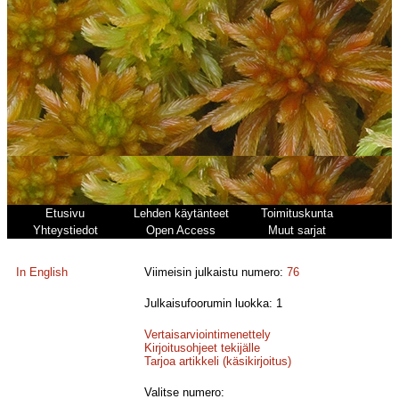
Etusivu
Lehden käytänteet
Toimituskunta
Yhteystiedot
Open Access
Muut sarjat
In English
Viimeisin julkaistu numero:
76
Julkaisufoorumin luokka: 1
Vertaisarviointimenettely
Kirjoitusohjeet tekijälle
Tarjoa artikkeli (käsikirjoitus)
Valitse numero: