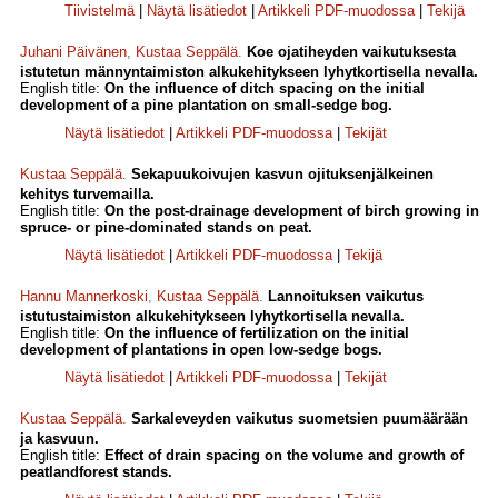
Tiivistelmä
|
Näytä lisätiedot
|
Artikkeli PDF-muodossa
|
Tekijä
Juhani Päivänen
,
Kustaa Seppälä
.
Koe ojatiheyden vaikutuksesta
istutetun männyntaimiston alkukehitykseen lyhytkortisella nevalla.
English title:
On the influence of ditch spacing on the initial
development of a pine plantation on small-sedge bog.
Näytä lisätiedot
|
Artikkeli PDF-muodossa
|
Tekijät
Kustaa Seppälä
.
Sekapuukoivujen kasvun ojituksenjälkeinen
kehitys turvemailla.
English title:
On the post-drainage development of birch growing in
spruce- or pine-dominated stands on peat.
Näytä lisätiedot
|
Artikkeli PDF-muodossa
|
Tekijä
Hannu Mannerkoski
,
Kustaa Seppälä
.
Lannoituksen vaikutus
istutustaimiston alkukehitykseen lyhytkortisella nevalla.
English title:
On the influence of fertilization on the initial
development of plantations in open low-sedge bogs.
Näytä lisätiedot
|
Artikkeli PDF-muodossa
|
Tekijät
Kustaa Seppälä
.
Sarkaleveyden vaikutus suometsien puumäärään
ja kasvuun.
English title:
Effect of drain spacing on the volume and growth of
peatlandforest stands.