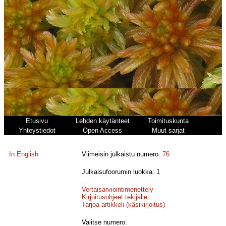
Etusivu
Lehden käytänteet
Toimituskunta
Yhteystiedot
Open Access
Muut sarjat
In English
Viimeisin julkaistu numero:
76
Julkaisufoorumin luokka: 1
Vertaisarviointimenettely
Kirjoitusohjeet tekijälle
Tarjoa artikkeli (käsikirjoitus)
Valitse numero: