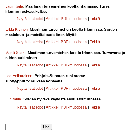
Lauri Kaila
.
Maailman turvemiehen koolla Irlannissa. Turve,
Irlannin ruskeaa kultaa.
Näytä lisätiedot
|
Artikkeli PDF-muodossa
|
Tekijä
Erkki Kivinen
.
Maailman turvemiehen koolla Irlannissa. Soiden
maatalous- ja metsätaloudellinen käyttö.
Näytä lisätiedot
|
Artikkeli PDF-muodossa
|
Tekijä
Martti Salmi
.
Maailman turvemiehen koolla Irlannissa. Turvevarat ja
niiden tutkiminen.
Näytä lisätiedot
|
Artikkeli PDF-muodossa
|
Tekijä
Leo Heikurainen
.
Pohjois-Suomen ruskoräme
suotyyppitutkimuksen kohteena.
Näytä lisätiedot
|
Artikkeli PDF-muodossa
|
Tekijä
E. Ståhle
.
Soiden hyväksikäytöstä asutustoiminnassa.
Näytä lisätiedot
|
Artikkeli PDF-muodossa
|
Tekijä