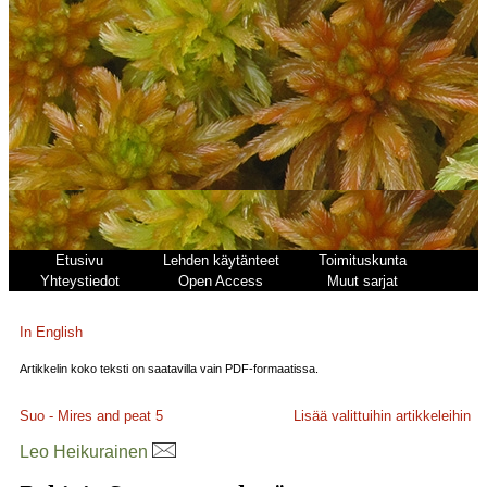
Etusivu
Lehden käytänteet
Toimituskunta
Yhteystiedot
Open Access
Muut sarjat
In English
Artikkelin koko teksti on saatavilla vain PDF-formaatissa.
Suo - Mires and peat
5
Lisää valittuihin artikkeleihin
Leo Heikurainen