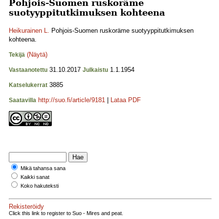
Pohjois-Suomen ruskoräme
suotyyppitutkimuksen kohteena
Heikurainen L.
Pohjois-Suomen ruskoräme suotyyppitutkimuksen
kohteena.
(Näytä)
Tekijä
31.10.2017
1.1.1954
Vastaanotettu
Julkaistu
3885
Katselukerrat
http://suo.fi/article/9181
|
Lataa PDF
Saatavilla
Mikä tahansa sana
Kaikki sanat
Koko hakuteksti
Rekisteröidy
Click this link to register to Suo - Mires and peat.