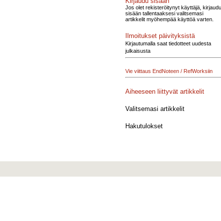
Kirjaudu sisään
Jos olet rekisteröitynyt käyttäjä, kirjaud
sisään tallentaaksesi valitsemasi
artikkelit myöhempää käyttöä varten.
Ilmoitukset päivityksistä
Kirjautumalla saat tiedotteet uudesta
julkaisusta
Vie viittaus EndNoteen / RefWorksiin
Aiheeseen liittyvät artikkelit
Valitsemasi artikkelit
Hakutulokset