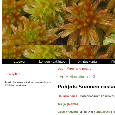
Etusivu
Lehden käytänteet
Toimituskunta
Yh
Suo - Mires and peat
5
In English
Leo Heikurainen
Artikkelin koko teksti on saatavilla vain
PDF-formaatissa.
Pohjois-Suomen rusko
Heikurainen L.
Pohjois-Suomen ruskor
(Näytä)
Tekijä
31.10.2017
1.1
Vastaanotettu
Julkaistu