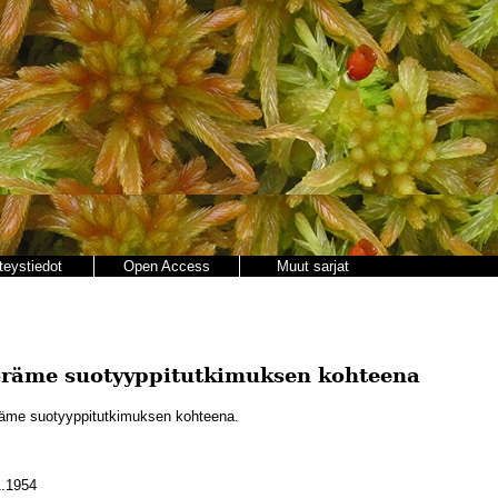
teystiedot
Open Access
Muut sarjat
räme suotyyppitutkimuksen kohteena
äme suotyyppitutkimuksen kohteena.
.1954