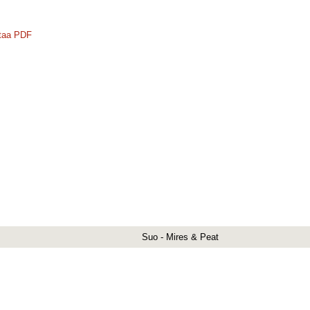
taa PDF
Suo - Mires & Peat