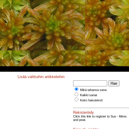
Lisää valittuihin artikkeleihin
Mikä tahansa sana
Kaikki sanat
Koko hakuteksti
Rekisteröidy
Click this link to register to Suo - Mires
and peat.