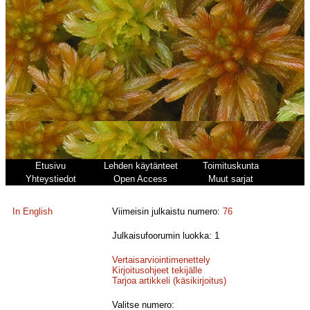
Etusivu
Lehden käytänteet
Toimituskunta
Yhteystiedot
Open Access
Muut sarjat
In English
Viimeisin julkaistu numero:
76
Julkaisufoorumin luokka: 1
Vertaisarviointimenettely
Kirjoitusohjeet tekijälle
Tarjoa artikkeli (käsikirjoitus)
Valitse numero: