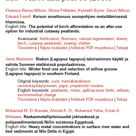
Florence Renou-Wilson
,
Minna Pöllänen
,
Kenneth Byrne
,
David Wilson
,
Edward Farrell
.
Koivun soveltuvuus suonpohjien metsittämisessä
Irlannissa.
English title:
The potential of birch afforestation as an after-use
option for industrial cutaway peatlands.
Avainsanat:
fertilization
;
Biomass
;
natural regeneration
;
downy
birch
;
cutaway peatlands
;
sowing
;
shelter
Tiivistelmä
|
Näytä lisätiedot
|
Artikkeli PDF-muodossa
|
Tekijät
Jenni Miettunen
.
Riekon (Lagopus lagopus) talviravinnon käyttö ja
valinta Suomen eteläisissä populaatioissa.
English title:
Winter food use and selection of willow grouse
(Lagopus lagopus) in southern Finland.
Original keywords:
suot
;
metsäkanalinnut
;
ravintokäyttäytyminen
;
pajut
;
ympäristön muutos
English keywords:
peatlands
;
mires
;
gallinaceous birds
;
willows
;
environmental change
Tiivistelmä
|
Näytä lisätiedot
|
Artikkeli PDF-muodossa
|
Tekijä
Mohamed M. El Bouraie
,
Ahmed A. El
,
Mohamed Yehia
,
Eman A.
Motawea
.
Raskasmetallipitoisuudet jokivedessä ja
pohjasedimenteissä Niilin suistossa Egyptissä.
English title:
Heavy metal concentrations in surface river water and
bed sediments at Nile Delta in Egypt.