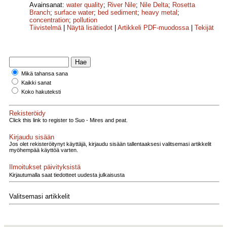
Avainsanat:
water quality
;
River Nile
;
Nile Delta
;
Rosetta
Branch
;
surface water
;
bed sediment
;
heavy metal
;
concentration
;
pollution
Tiivistelmä
|
Näytä lisätiedot
|
Artikkeli PDF-muodossa
|
Tekijät
Mikä tahansa sana
Kaikki sanat
Koko hakuteksti
Rekisteröidy
Click this link to register to Suo - Mires and peat.
Kirjaudu sisään
Jos olet rekisteröitynyt käyttäjä, kirjaudu sisään tallentaaksesi valitsemasi artikkelit
myöhempää käyttöä varten.
Ilmoitukset päivityksistä
Kirjautumalla saat tiedotteet uudesta julkaisusta
Valitsemasi artikkelit