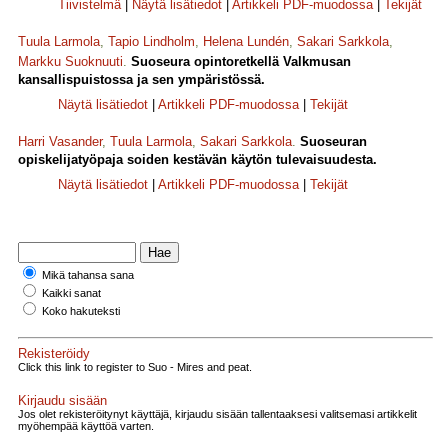
Tiivistelmä
|
Näytä lisätiedot
|
Artikkeli PDF-muodossa
|
Tekijät
Tuula Larmola
,
Tapio Lindholm
,
Helena Lundén
,
Sakari Sarkkola
,
Markku Suoknuuti
.
Suoseura opintoretkellä Valkmusan
kansallispuistossa ja sen ympäristössä.
Näytä lisätiedot
|
Artikkeli PDF-muodossa
|
Tekijät
Harri Vasander
,
Tuula Larmola
,
Sakari Sarkkola
.
Suoseuran
opiskelijatyöpaja soiden kestävän käytön tulevaisuudesta.
Näytä lisätiedot
|
Artikkeli PDF-muodossa
|
Tekijät
Mikä tahansa sana
Kaikki sanat
Koko hakuteksti
Rekisteröidy
Click this link to register to Suo - Mires and peat.
Kirjaudu sisään
Jos olet rekisteröitynyt käyttäjä, kirjaudu sisään tallentaaksesi valitsemasi artikkelit
myöhempää käyttöä varten.