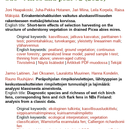
Joni Haapakoski
,
Juha-Pekka Hotanen
,
Jari Miina
,
Leila Korpela
,
Raisa
Mäkipää
.
Erirakenteishakkuiden vaikutus aluskasvillisuuden
rakenteeseen metsäojitetuissa korvissa.
English title:
Short-term effects of selection harvesting on the
structure of understorey vegetation in drained Picea abies mires.
Original keywords:
kasvillisuus
;
jatkuva kasvatus
;
parittainen t-
testi
;
poimintahakkuu
;
turvekangas
;
yleistetty lineaarinen malli
;
yläharvennus
English keywords:
peatland
;
ground vegetation
;
continuous
cover forestry
;
generalized linear model
;
paired sample t-test
;
thinning from above
;
uneven-aged cutting
Tiivistelmä
|
Näytä lisätiedot
|
Artikkeli PDF-muodossa
|
Tekijät
Jarmo Laitinen
,
Jari Oksanen
,
Lauralotta Muurinen
,
Hanna Kondelin
,
Rauno Ruuhijärvi
.
Peräpohjolan rimpikoivulettojen, lähityyppien ja
keskustavaikutteisten rimpilettojen tunnuslajit ja lajimäärä:
analyysi klassisesta aineistosta.
English title:
Diagnostic species and richness of wet rich birch
fens, corresponding fens and rich flark fens in NBs Finland:
analysis from a classic data.
Original keywords:
ekologinen tulkinta
;
kasvillisuusluokittelu
;
sirppisammalrimpineva
;
kuirisammalrimpiletto
English keywords:
ecological interpretation
;
vegetation
classification
;
Warnstorfia exannulata fen
;
Calliergon richardsonii
fen