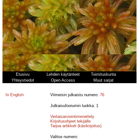
Etusivu
Lehden käytänteet
Toimituskunta
Yhteystiedot
Open Access
Muut sarjat
In English
Viimeisin julkaistu numero:
76
Julkaisufoorumin luokka: 1
Vertaisarviointimenettely
Kirjoitusohjeet tekijälle
Tarjoa artikkeli (käsikirjoitus)
Valitse numero: