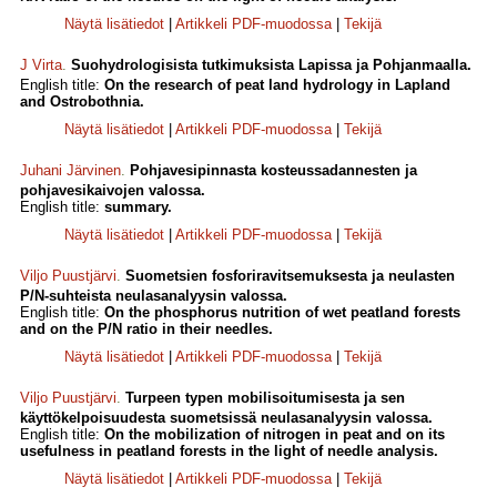
Näytä lisätiedot
|
Artikkeli PDF-muodossa
|
Tekijä
J Virta
.
Suohydrologisista tutkimuksista Lapissa ja Pohjanmaalla.
English title:
On the research of peat land hydrology in Lapland
and Ostrobothnia.
Näytä lisätiedot
|
Artikkeli PDF-muodossa
|
Tekijä
Juhani Järvinen
.
Pohjavesipinnasta kosteussadannesten ja
pohjavesikaivojen valossa.
English title:
summary.
Näytä lisätiedot
|
Artikkeli PDF-muodossa
|
Tekijä
Viljo Puustjärvi
.
Suometsien fosforiravitsemuksesta ja neulasten
P/N-suhteista neulasanalyysin valossa.
English title:
On the phosphorus nutrition of wet peatland forests
and on the P/N ratio in their needles.
Näytä lisätiedot
|
Artikkeli PDF-muodossa
|
Tekijä
Viljo Puustjärvi
.
Turpeen typen mobilisoitumisesta ja sen
käyttökelpoisuudesta suometsissä neulasanalyysin valossa.
English title:
On the mobilization of nitrogen in peat and on its
usefulness in peatland forests in the light of needle analysis.
Näytä lisätiedot
|
Artikkeli PDF-muodossa
|
Tekijä