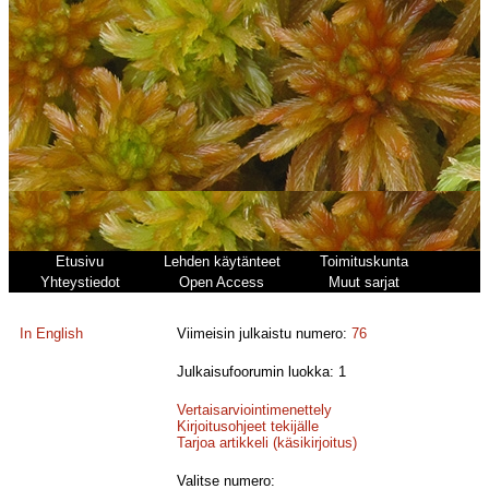
Etusivu
Lehden käytänteet
Toimituskunta
Yhteystiedot
Open Access
Muut sarjat
In English
Viimeisin julkaistu numero:
76
Julkaisufoorumin luokka: 1
Vertaisarviointimenettely
Kirjoitusohjeet tekijälle
Tarjoa artikkeli (käsikirjoitus)
Valitse numero: