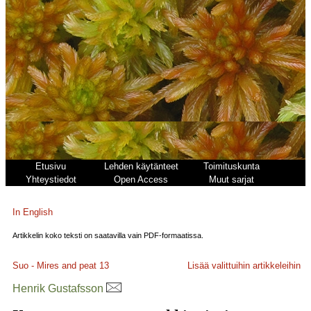
Etusivu
Lehden käytänteet
Toimituskunta
Yhteystiedot
Open Access
Muut sarjat
In English
Artikkelin koko teksti on saatavilla vain PDF-formaatissa.
Suo - Mires and peat
13
Lisää valittuihin artikkeleihin
Henrik Gustafsson