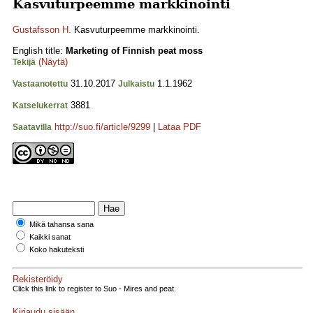
Kasvuturpeemme markkinointi
Gustafsson H.
Kasvuturpeemme markkinointi.
English title:
Marketing of Finnish peat moss
(Näytä)
Tekijä
31.10.2017
1.1.1962
Vastaanotettu
Julkaistu
3881
Katselukerrat
http://suo.fi/article/9299
|
Lataa PDF
Saatavilla
Mikä tahansa sana
Kaikki sanat
Koko hakuteksti
Rekisteröidy
Click this link to register to Suo - Mires and peat.
Kirjaudu sisään