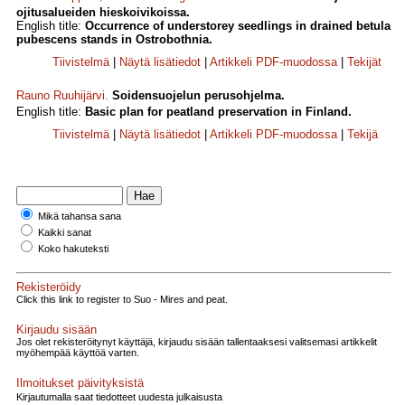
ojitusalueiden hieskoivikoissa.
English title:
Occurrence of understorey seedlings in drained betula
pubescens stands in Ostrobothnia.
Tiivistelmä
|
Näytä lisätiedot
|
Artikkeli PDF-muodossa
|
Tekijät
Rauno Ruuhijärvi
.
Soidensuojelun perusohjelma.
English title:
Basic plan for peatland preservation in Finland.
Tiivistelmä
|
Näytä lisätiedot
|
Artikkeli PDF-muodossa
|
Tekijä
Mikä tahansa sana
Kaikki sanat
Koko hakuteksti
Rekisteröidy
Click this link to register to Suo - Mires and peat.
Kirjaudu sisään
Jos olet rekisteröitynyt käyttäjä, kirjaudu sisään tallentaaksesi valitsemasi artikkelit
myöhempää käyttöä varten.
Ilmoitukset päivityksistä
Kirjautumalla saat tiedotteet uudesta julkaisusta