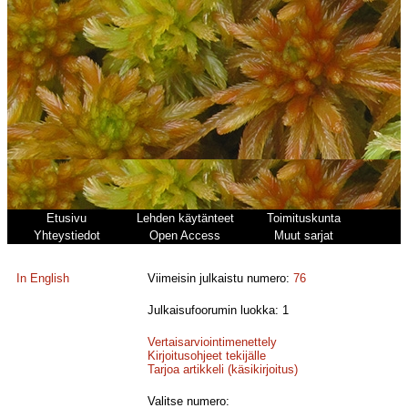
Etusivu
Lehden käytänteet
Toimituskunta
Yhteystiedot
Open Access
Muut sarjat
In English
Viimeisin julkaistu numero:
76
Julkaisufoorumin luokka: 1
Vertaisarviointimenettely
Kirjoitusohjeet tekijälle
Tarjoa artikkeli (käsikirjoitus)
Valitse numero: