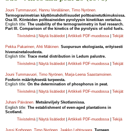
Jouni Tummavuori
,
Hannu Venäläinen
,
Timo Nyrönen
.
Termogravimetrian käyttömahdollisuudet polttoainetutkimuksissa.
Osa III. Kiinteiden polttoaineiden pyrolyysin kinetiikan vertailua.
English title:
The usability of the termogravimetry in fuel research.
Part III. Comparison of the kinetics of the pyrolysis of solid fuels.
Tiivistelmä
|
Näytä lisätiedot
|
Artikkeli PDF-muodossa
|
Tekijät
Pekka Pakarinen
,
Ahti Mäkinen
.
Suopursun ekologiasta, erityisesti
hivenainetaloudesta.
English title:
Trace metal distribution in Ledum palustre.
Tiivistelmä
|
Näytä lisätiedot
|
Artikkeli PDF-muodossa
|
Tekijät
Jouni Tummavuori
,
Timo Nyrönen
,
Marja-Leena Saastamoinen
.
Fosforin määrityksestä turpeesta.
English title:
On the determination of phosphorus in peat.
Tiivistelmä
|
Näytä lisätiedot
|
Artikkeli PDF-muodossa
|
Tekijät
Juhani Päivänen
.
Metsänviljely Skotlannissa.
English title:
The establishment of even-aged plantations in
Scotland.
Tiivistelmä
|
Näytä lisätiedot
|
Artikkeli PDF-muodossa
|
Tekijä
Jussi Korhonen
,
Timo Nyrönen
,
Jaakko Lehtovaara
.
Turpeen