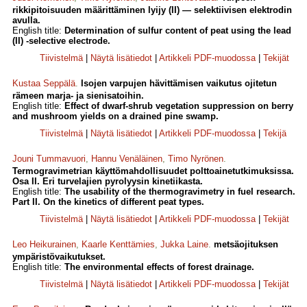
rikkipitoisuuden määrittäminen lyijy (II) — selektiivisen elektrodin
avulla.
English title:
Determination of sulfur content of peat using the lead
(II) -selective electrode.
Tiivistelmä
|
Näytä lisätiedot
|
Artikkeli PDF-muodossa
|
Tekijät
Kustaa Seppälä
.
Isojen varpujen hävittämisen vaikutus ojitetun
rämeen marja- ja sienisatoihin.
English title:
Effect of dwarf-shrub vegetation suppression on berry
and mushroom yields on a drained pine swamp.
Tiivistelmä
|
Näytä lisätiedot
|
Artikkeli PDF-muodossa
|
Tekijä
Jouni Tummavuori
,
Hannu Venäläinen
,
Timo Nyrönen
.
Termogravimetrian käyttömahdollisuudet polttoainetutkimuksissa.
Osa II. Eri turvelajien pyrolyysin kinetiikasta.
English title:
The usability of the thermogravimetry in fuel research.
Part II. On the kinetics of different peat types.
Tiivistelmä
|
Näytä lisätiedot
|
Artikkeli PDF-muodossa
|
Tekijät
Leo Heikurainen
,
Kaarle Kenttämies
,
Jukka Laine
.
metsäojituksen
ympäristövaikutukset.
English title:
The environmental effects of forest drainage.
Tiivistelmä
|
Näytä lisätiedot
|
Artikkeli PDF-muodossa
|
Tekijät