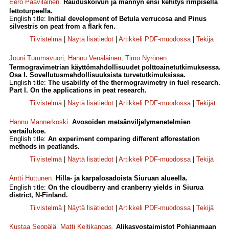
Eero Paavilainen
.
Rauduskoivun ja männyn ensi kehitys rimpisellä
lettoturpeella.
English title:
Initial development of Betula verrucosa and Pinus
silvestris on peat from a flark fen.
Tiivistelmä
|
Näytä lisätiedot
|
Artikkeli PDF-muodossa
|
Tekijä
Jouni Tummavuori
,
Hannu Venäläinen
,
Timo Nyrönen
.
Termogravimetrian käyttömahdollisuudet polttoainetutkimuksessa.
Osa I. Sovellutusmahdollisuuksista turvetutkimuksissa.
English title:
The usability of the thermogravimetry in fuel research.
Part I. On the applications in peat research.
Tiivistelmä
|
Näytä lisätiedot
|
Artikkeli PDF-muodossa
|
Tekijät
Hannu Mannerkoski
.
Avosoiden metsänviljelymenetelmien
vertailukoe.
English title:
An experiment comparing different afforestation
methods in peatlands.
Tiivistelmä
|
Näytä lisätiedot
|
Artikkeli PDF-muodossa
|
Tekijä
Antti Huttunen
.
Hilla- ja karpalosadoista Siuruan alueella.
English title:
On the cloudberry and cranberry yields in Siurua
district, N-Finland.
Tiivistelmä
|
Näytä lisätiedot
|
Artikkeli PDF-muodossa
|
Tekijä
Kustaa Seppälä
,
Matti Keltikangas
.
Alikasvostaimistot Pohjanmaan