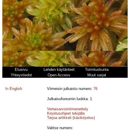
Etusivu
Lehden käytänteet
Toimituskunta
Yhteystiedot
Open Access
Muut sarjat
In English
Viimeisin julkaistu numero:
76
Julkaisufoorumin luokka: 1
Vertaisarviointimenettely
Kirjoitusohjeet tekijälle
Tarjoa artikkeli (käsikirjoitus)
Valitse numero: