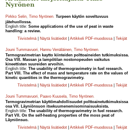
Nyrönen
Pirkko Selin
,
Timo Nyrönen
.
Turpeen käytön soveltuvuus
jätehuollossa.
English title:
Some applications of the use of peat in waste
handling: a review.
Tiivistelmä
|
Näytä lisätiedot
|
Artikkeli PDF-muodossa
|
Tekijät
Jouni Tummavuori
,
Hannu Venäläinen
,
Timo Nyrönen
.
Termogravimetrian kaytto kiinteiden polttoaineiden tutkimuksissa.
Osa VIII. Massan ja lampötilan nostonopeuden vaikutus
kineettisten suureiden arvoihin.
English title:
The usability of thermogravimetry in fuel research.
Part VIII. The effect of mass and temperature rate on the values of
kinetic quantities in the thermogravimetry.
Tiivistelmä
|
Näytä lisätiedot
|
Artikkeli PDF-muodossa
|
Tekijät
Jouni Tummavuori
,
Paavo Kuusela
,
Timo Nyrönen
.
Termogravimetrian käyttömahdollisuudet polttoainetutkimuksissa
osa VII. Läyniönsuon itsekuumenemisominaisuuksista.
English title:
The usability of thermogravimetry in fuel research.
Part VII. On the self-heating properties of the moss peat of
Läyniönsuo.
Tiivistelmä
|
Näytä lisätiedot
|
Artikkeli PDF-muodossa
|
Tekijät