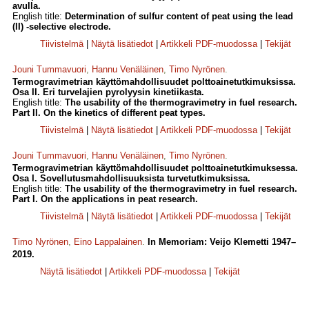
avulla.
English title:
Determination of sulfur content of peat using the lead
(II) -selective electrode.
Tiivistelmä
|
Näytä lisätiedot
|
Artikkeli PDF-muodossa
|
Tekijät
Jouni Tummavuori
,
Hannu Venäläinen
,
Timo Nyrönen
.
Termogravimetrian käyttömahdollisuudet polttoainetutkimuksissa.
Osa II. Eri turvelajien pyrolyysin kinetiikasta.
English title:
The usability of the thermogravimetry in fuel research.
Part II. On the kinetics of different peat types.
Tiivistelmä
|
Näytä lisätiedot
|
Artikkeli PDF-muodossa
|
Tekijät
Jouni Tummavuori
,
Hannu Venäläinen
,
Timo Nyrönen
.
Termogravimetrian käyttömahdollisuudet polttoainetutkimuksessa.
Osa I. Sovellutusmahdollisuuksista turvetutkimuksissa.
English title:
The usability of the thermogravimetry in fuel research.
Part I. On the applications in peat research.
Tiivistelmä
|
Näytä lisätiedot
|
Artikkeli PDF-muodossa
|
Tekijät
Timo Nyrönen
,
Eino Lappalainen
.
In Memoriam: Veijo Klemetti 1947–
2019.
Näytä lisätiedot
|
Artikkeli PDF-muodossa
|
Tekijät