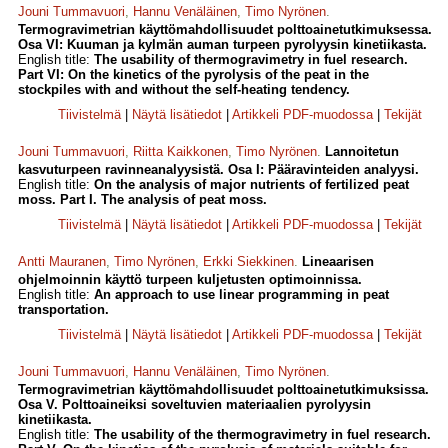
Jouni Tummavuori
,
Hannu Venäläinen
,
Timo Nyrönen
.
Termogravimetrian käyttömahdollisuudet polttoainetutkimuksessa.
Osa VI: Kuuman ja kylmän auman turpeen pyrolyysin kinetiikasta.
English title:
The usability of thermogravimetry in fuel research.
Part VI: On the kinetics of the pyrolysis of the peat in the
stockpiles with and without the self-heating tendency.
Tiivistelmä
|
Näytä lisätiedot
|
Artikkeli PDF-muodossa
|
Tekijät
Jouni Tummavuori
,
Riitta Kaikkonen
,
Timo Nyrönen
.
Lannoitetun
kasvuturpeen ravinneanalyysistä. Osa I: Pääravinteiden analyysi.
English title:
On the analysis of major nutrients of fertilized peat
moss. Part I. The analysis of peat moss.
Tiivistelmä
|
Näytä lisätiedot
|
Artikkeli PDF-muodossa
|
Tekijät
Antti Mauranen
,
Timo Nyrönen
,
Erkki Siekkinen
.
Lineaarisen
ohjelmoinnin käyttö turpeen kuljetusten optimoinnissa.
English title:
An approach to use linear programming in peat
transportation.
Tiivistelmä
|
Näytä lisätiedot
|
Artikkeli PDF-muodossa
|
Tekijät
Jouni Tummavuori
,
Hannu Venäläinen
,
Timo Nyrönen
.
Termogravimetrian käyttömahdollisuudet polttoainetutkimuksissa.
Osa V. Polttoaineiksi soveltuvien materiaalien pyrolyysin
kinetiikasta.
English title:
The usability of the thermogravimetry in fuel research.