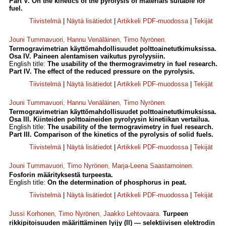
Part V. On the kinetics of the pyrolysis of materials suitable for
fuel.
Tiivistelmä
|
Näytä lisätiedot
|
Artikkeli PDF-muodossa
|
Tekijät
Jouni Tummavuori
,
Hannu Venäläinen
,
Timo Nyrönen
.
Termogravimetrian käyttömahdollisuudet polttoainetutkimuksissa.
Osa IV. Paineen alentamisen vaikutus pyrolyysiin.
English title:
The usability of the thermogravimetry in fuel research.
Part IV. The effect of the reduced pressure on the pyrolysis.
Tiivistelmä
|
Näytä lisätiedot
|
Artikkeli PDF-muodossa
|
Tekijät
Jouni Tummavuori
,
Hannu Venäläinen
,
Timo Nyrönen
.
Termogravimetrian käyttömahdollisuudet polttoainetutkimuksissa.
Osa III. Kiinteiden polttoaineiden pyrolyysin kinetiikan vertailua.
English title:
The usability of the termogravimetry in fuel research.
Part III. Comparison of the kinetics of the pyrolysis of solid fuels.
Tiivistelmä
|
Näytä lisätiedot
|
Artikkeli PDF-muodossa
|
Tekijät
Jouni Tummavuori
,
Timo Nyrönen
,
Marja-Leena Saastamoinen
.
Fosforin määrityksestä turpeesta.
English title:
On the determination of phosphorus in peat.
Tiivistelmä
|
Näytä lisätiedot
|
Artikkeli PDF-muodossa
|
Tekijät
Jussi Korhonen
,
Timo Nyrönen
,
Jaakko Lehtovaara
.
Turpeen
rikkipitoisuuden määrittäminen lyijy (II) — selektiivisen elektrodin