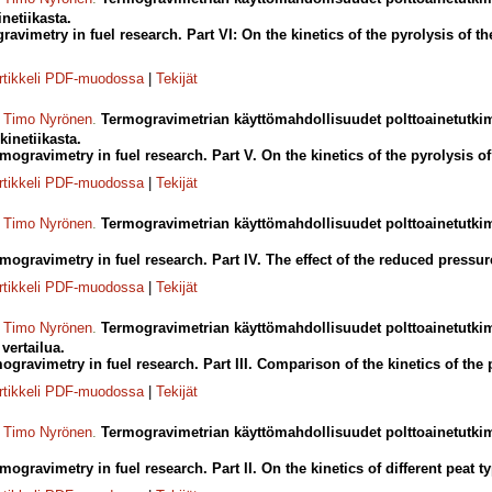
netiikasta.
ravimetry in fuel research. Part VI: On the kinetics of the pyrolysis of th
rtikkeli PDF-muodossa
|
Tekijät
,
Timo Nyrönen
.
Termogravimetrian käyttömahdollisuudet polttoainetutkim
kinetiikasta.
rmogravimetry in fuel research. Part V. On the kinetics of the pyrolysis of 
rtikkeli PDF-muodossa
|
Tekijät
,
Timo Nyrönen
.
Termogravimetrian käyttömahdollisuudet polttoainetutki
rmogravimetry in fuel research. Part IV. The effect of the reduced pressur
rtikkeli PDF-muodossa
|
Tekijät
,
Timo Nyrönen
.
Termogravimetrian käyttömahdollisuudet polttoainetutkimu
vertailua.
mogravimetry in fuel research. Part III. Comparison of the kinetics of the p
rtikkeli PDF-muodossa
|
Tekijät
,
Timo Nyrönen
.
Termogravimetrian käyttömahdollisuudet polttoainetutkimu
mogravimetry in fuel research. Part II. On the kinetics of different peat t