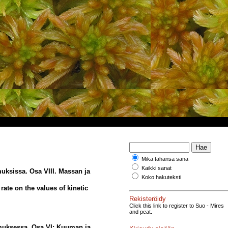
Mikä tahansa sana
Kaikki sanat
muksissa. Osa VIII. Massan ja
Koko hakuteksti
rate on the values of kinetic
Rekisteröidy
Click this link to register to Suo - Mires
and peat.
muksessa. Osa VI: Kuuman ja