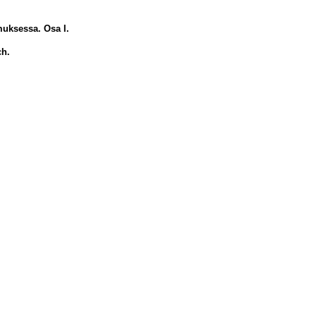
muksessa. Osa I.
ch.