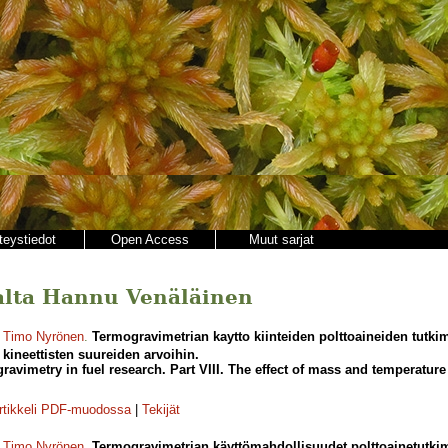
teystiedot
Open Access
Muut sarjat
ajalta Hannu Venäläinen
,
Timo Nyrönen
.
Termogravimetrian kaytto kiinteiden polttoaineiden tutki
kineettisten suureiden arvoihin.
ravimetry in fuel research. Part VIII. The effect of mass and temperature 
rtikkeli PDF-muodossa
|
Tekijät
,
Timo Nyrönen
.
Termogravimetrian käyttömahdollisuudet polttoainetutki