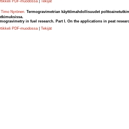
rtikkeli PDF-muodossa
|
Tekijät
,
Timo Nyrönen
.
Termogravimetrian käyttömahdollisuudet polttoainetutki
utkimuksissa.
rmogravimetry in fuel research. Part I. On the applications in peat resear
rtikkeli PDF-muodossa
|
Tekijät