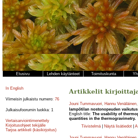
Etusivu
Lehden käytänteet
Toimituskunta
Yh
In English
Artikkelit kirjoitt
Viimeisin julkaistu numero:
76
Jouni Tummavuori
,
Hannu Venäläinen
lampötilan nostonopeuden vaikutus 
Julkaisufoorumin luokka: 1
English title:
The usability of thermog
quantities in the thermogravimetry.
Vertaisarviointimenettely
Kirjoitusohjeet tekijälle
Tiivistelmä
|
Näytä lisätiedot
|
A
Tarjoa artikkeli (käsikirjoitus)
Jouni Tummavuori
,
Hannu Venäläinen