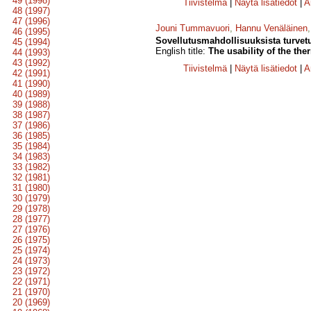
49 (1998)
Tiivistelmä
|
Näytä lisätiedot
|
A
48 (1997)
47 (1996)
Jouni Tummavuori
,
Hannu Venäläinen
46 (1995)
Sovellutusmahdollisuuksista turvet
45 (1994)
English title:
The usability of the the
44 (1993)
43 (1992)
Tiivistelmä
|
Näytä lisätiedot
|
A
42 (1991)
41 (1990)
40 (1989)
39 (1988)
38 (1987)
37 (1986)
36 (1985)
35 (1984)
34 (1983)
33 (1982)
32 (1981)
31 (1980)
30 (1979)
29 (1978)
28 (1977)
27 (1976)
26 (1975)
25 (1974)
24 (1973)
23 (1972)
22 (1971)
21 (1970)
20 (1969)