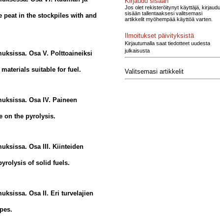
Kirjaudu sisään
Jos olet rekisteröitynyt käyttäjä, kirjaud
sisään tallentaaksesi valitsemasi
e peat in the stockpiles with and
artikkelit myöhempää käyttöä varten.
Ilmoitukset päivityksistä
Kirjautumalla saat tiedotteet uudesta
julkaisusta
uksissa. Osa V. Polttoaineiksi
materials suitable for fuel.
Valitsemasi artikkelit
muksissa. Osa IV. Paineen
e on the pyrolysis.
ksissa. Osa III. Kiinteiden
yrolysis of solid fuels.
ksissa. Osa II. Eri turvelajien
ypes.