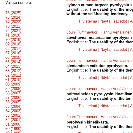
Valitse numero:
kylmän auman turpeen pyrolyysin ki
English title:
The usability of thermog
76 (2025)
without the self-heating tendency.
75 (2024)
Tiivistelmä
|
Näytä lisätiedot
|
A
74 (2023)
73 (2022)
72 (2021)
Jouni Tummavuori
,
Hannu Venäläinen
71 (2020)
soveltuvien materiaalien pyrolyysin 
70 (2019)
English title:
The usability of the the
69 (2018)
68 (2017)
Tiivistelmä
|
Näytä lisätiedot
|
A
67 (2016)
66 (2015)
Jouni Tummavuori
,
Hannu Venäläinen
65 (2014)
alentamisen vaikutus pyrolyysiin.
64 (2013)
English title:
The usability of the the
63 (2012)
62 (2011)
Tiivistelmä
|
Näytä lisätiedot
|
A
61 (2010)
60 (2009)
59 (2008)
Jouni Tummavuori
,
Hannu Venäläinen
58 (2007)
polttoaineiden pyrolyysin kinetiikan 
57 (2006)
English title:
The usability of the ter
56 (2005)
Tiivistelmä
|
Näytä lisätiedot
|
A
55 (2004)
54 (2003)
53 (2002)
Jouni Tummavuori
,
Hannu Venäläinen
52 (2001)
pyrolyysin kinetiikasta.
51 (2000)
English title:
The usability of the ther
50 (1999)