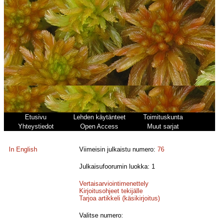
Etusivu
Lehden käytänteet
Toimituskunta
Yhteystiedot
Open Access
Muut sarjat
In English
Viimeisin julkaistu numero:
76
Julkaisufoorumin luokka: 1
Vertaisarviointimenettely
Kirjoitusohjeet tekijälle
Tarjoa artikkeli (käsikirjoitus)
Valitse numero: