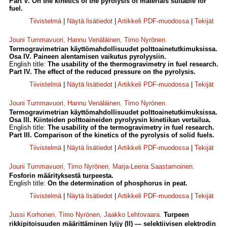
Part V. On the kinetics of the pyrolysis of materials suitable for
fuel.
Tiivistelmä
|
Näytä lisätiedot
|
Artikkeli PDF-muodossa
|
Tekijät
Jouni Tummavuori
,
Hannu Venäläinen
,
Timo Nyrönen
.
Termogravimetrian käyttömahdollisuudet polttoainetutkimuksissa.
Osa IV. Paineen alentamisen vaikutus pyrolyysiin.
English title:
The usability of the thermogravimetry in fuel research.
Part IV. The effect of the reduced pressure on the pyrolysis.
Tiivistelmä
|
Näytä lisätiedot
|
Artikkeli PDF-muodossa
|
Tekijät
Jouni Tummavuori
,
Hannu Venäläinen
,
Timo Nyrönen
.
Termogravimetrian käyttömahdollisuudet polttoainetutkimuksissa.
Osa III. Kiinteiden polttoaineiden pyrolyysin kinetiikan vertailua.
English title:
The usability of the termogravimetry in fuel research.
Part III. Comparison of the kinetics of the pyrolysis of solid fuels.
Tiivistelmä
|
Näytä lisätiedot
|
Artikkeli PDF-muodossa
|
Tekijät
Jouni Tummavuori
,
Timo Nyrönen
,
Marja-Leena Saastamoinen
.
Fosforin määrityksestä turpeesta.
English title:
On the determination of phosphorus in peat.
Tiivistelmä
|
Näytä lisätiedot
|
Artikkeli PDF-muodossa
|
Tekijät
Jussi Korhonen
,
Timo Nyrönen
,
Jaakko Lehtovaara
.
Turpeen
rikkipitoisuuden määrittäminen lyijy (II) — selektiivisen elektrodin