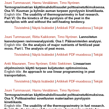
Jouni Tummavuori
,
Hannu Venäläinen
,
Timo Nyrönen
.
Termogravimetrian käyttömahdollisuudet polttoainetutkimuksessa.
Osa VI: Kuuman ja kylmän auman turpeen pyrolyysin kinetiikasta.
English title:
The usability of thermogravimetry in fuel research.
Part VI: On the kinetics of the pyrolysis of the peat in the
stockpiles with and without the self-heating tendency.
Tiivistelmä
|
Näytä lisätiedot
|
Artikkeli PDF-muodossa
|
Tekijät
Jouni Tummavuori
,
Riitta Kaikkonen
,
Timo Nyrönen
.
Lannoitetun
kasvuturpeen ravinneanalyysistä. Osa I: Pääravinteiden analyysi.
English title:
On the analysis of major nutrients of fertilized peat
moss. Part I. The analysis of peat moss.
Tiivistelmä
|
Näytä lisätiedot
|
Artikkeli PDF-muodossa
|
Tekijät
Antti Mauranen
,
Timo Nyrönen
,
Erkki Siekkinen
.
Lineaarisen
ohjelmoinnin käyttö turpeen kuljetusten optimoinnissa.
English title:
An approach to use linear programming in peat
transportation.
Tiivistelmä
|
Näytä lisätiedot
|
Artikkeli PDF-muodossa
|
Tekijät
Jouni Tummavuori
,
Hannu Venäläinen
,
Timo Nyrönen
.
Termogravimetrian käyttömahdollisuudet polttoainetutkimuksissa.
Osa V. Polttoaineiksi soveltuvien materiaalien pyrolyysin
kinetiikasta.
English title:
The usability of the thermogravimetry in fuel research.