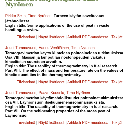
Nyrönen
Pirkko Selin
,
Timo Nyrönen
.
Turpeen käytön soveltuvuus
jätehuollossa.
English title:
Some applications of the use of peat in waste
handling: a review.
Tiivistelmä
|
Näytä lisätiedot
|
Artikkeli PDF-muodossa
|
Tekijät
Jouni Tummavuori
,
Hannu Venäläinen
,
Timo Nyrönen
.
Termogravimetrian kaytto kiinteiden polttoaineiden tutkimuksissa.
Osa VIII. Massan ja lampötilan nostonopeuden vaikutus
kineettisten suureiden arvoihin.
English title:
The usability of thermogravimetry in fuel research.
Part VIII. The effect of mass and temperature rate on the values of
kinetic quantities in the thermogravimetry.
Tiivistelmä
|
Näytä lisätiedot
|
Artikkeli PDF-muodossa
|
Tekijät
Jouni Tummavuori
,
Paavo Kuusela
,
Timo Nyrönen
.
Termogravimetrian käyttömahdollisuudet polttoainetutkimuksissa
osa VII. Läyniönsuon itsekuumenemisominaisuuksista.
English title:
The usability of thermogravimetry in fuel research.
Part VII. On the self-heating properties of the moss peat of
Läyniönsuo.
Tiivistelmä
|
Näytä lisätiedot
|
Artikkeli PDF-muodossa
|
Tekijät