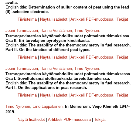
avulla.
English title:
Determination of sulfur content of peat using the lead
(II) -selective electrode.
Tiivistelmä
|
Näytä lisätiedot
|
Artikkeli PDF-muodossa
|
Tekijät
Jouni Tummavuori
,
Hannu Venäläinen
,
Timo Nyrönen
.
Termogravimetrian käyttömahdollisuudet polttoainetutkimuksissa.
Osa II. Eri turvelajien pyrolyysin kinetiikasta.
English title:
The usability of the thermogravimetry in fuel research.
Part II. On the kinetics of different peat types.
Tiivistelmä
|
Näytä lisätiedot
|
Artikkeli PDF-muodossa
|
Tekijät
Jouni Tummavuori
,
Hannu Venäläinen
,
Timo Nyrönen
.
Termogravimetrian käyttömahdollisuudet polttoainetutkimuksessa.
Osa I. Sovellutusmahdollisuuksista turvetutkimuksissa.
English title:
The usability of the thermogravimetry in fuel research.
Part I. On the applications in peat research.
Tiivistelmä
|
Näytä lisätiedot
|
Artikkeli PDF-muodossa
|
Tekijät
Timo Nyrönen
,
Eino Lappalainen
.
In Memoriam: Veijo Klemetti 1947–
2019.
Näytä lisätiedot
|
Artikkeli PDF-muodossa
|
Tekijät