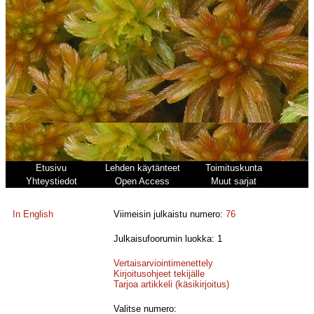
Etusivu
Lehden käytänteet
Toimituskunta
Yhteystiedot
Open Access
Muut sarjat
In English
Viimeisin julkaistu numero:
76
Julkaisufoorumin luokka: 1
Vertaisarviointimenettely
Kirjoitusohjeet tekijälle
Tarjoa artikkeli (käsikirjoitus)
Valitse numero: