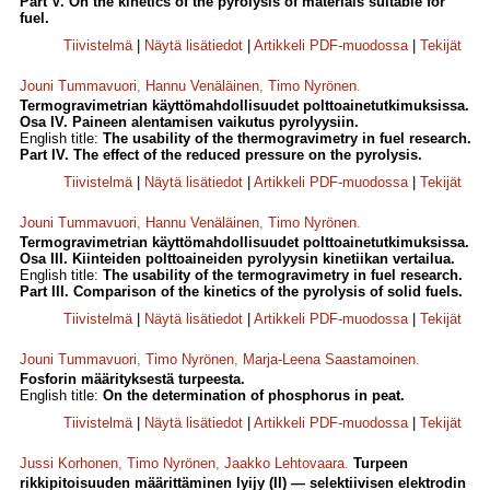
Part V. On the kinetics of the pyrolysis of materials suitable for
fuel.
Tiivistelmä
|
Näytä lisätiedot
|
Artikkeli PDF-muodossa
|
Tekijät
Jouni Tummavuori
,
Hannu Venäläinen
,
Timo Nyrönen
.
Termogravimetrian käyttömahdollisuudet polttoainetutkimuksissa.
Osa IV. Paineen alentamisen vaikutus pyrolyysiin.
English title:
The usability of the thermogravimetry in fuel research.
Part IV. The effect of the reduced pressure on the pyrolysis.
Tiivistelmä
|
Näytä lisätiedot
|
Artikkeli PDF-muodossa
|
Tekijät
Jouni Tummavuori
,
Hannu Venäläinen
,
Timo Nyrönen
.
Termogravimetrian käyttömahdollisuudet polttoainetutkimuksissa.
Osa III. Kiinteiden polttoaineiden pyrolyysin kinetiikan vertailua.
English title:
The usability of the termogravimetry in fuel research.
Part III. Comparison of the kinetics of the pyrolysis of solid fuels.
Tiivistelmä
|
Näytä lisätiedot
|
Artikkeli PDF-muodossa
|
Tekijät
Jouni Tummavuori
,
Timo Nyrönen
,
Marja-Leena Saastamoinen
.
Fosforin määrityksestä turpeesta.
English title:
On the determination of phosphorus in peat.
Tiivistelmä
|
Näytä lisätiedot
|
Artikkeli PDF-muodossa
|
Tekijät
Jussi Korhonen
,
Timo Nyrönen
,
Jaakko Lehtovaara
.
Turpeen
rikkipitoisuuden määrittäminen lyijy (II) — selektiivisen elektrodin