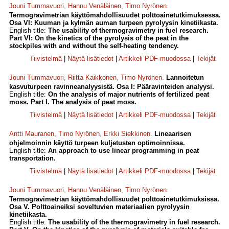
Jouni Tummavuori
,
Hannu Venäläinen
,
Timo Nyrönen
.
Termogravimetrian käyttömahdollisuudet polttoainetutkimuksessa.
Osa VI: Kuuman ja kylmän auman turpeen pyrolyysin kinetiikasta.
English title:
The usability of thermogravimetry in fuel research.
Part VI: On the kinetics of the pyrolysis of the peat in the
stockpiles with and without the self-heating tendency.
Tiivistelmä
|
Näytä lisätiedot
|
Artikkeli PDF-muodossa
|
Tekijät
Jouni Tummavuori
,
Riitta Kaikkonen
,
Timo Nyrönen
.
Lannoitetun
kasvuturpeen ravinneanalyysistä. Osa I: Pääravinteiden analyysi.
English title:
On the analysis of major nutrients of fertilized peat
moss. Part I. The analysis of peat moss.
Tiivistelmä
|
Näytä lisätiedot
|
Artikkeli PDF-muodossa
|
Tekijät
Antti Mauranen
,
Timo Nyrönen
,
Erkki Siekkinen
.
Lineaarisen
ohjelmoinnin käyttö turpeen kuljetusten optimoinnissa.
English title:
An approach to use linear programming in peat
transportation.
Tiivistelmä
|
Näytä lisätiedot
|
Artikkeli PDF-muodossa
|
Tekijät
Jouni Tummavuori
,
Hannu Venäläinen
,
Timo Nyrönen
.
Termogravimetrian käyttömahdollisuudet polttoainetutkimuksissa.
Osa V. Polttoaineiksi soveltuvien materiaalien pyrolyysin
kinetiikasta.
English title:
The usability of the thermogravimetry in fuel research.