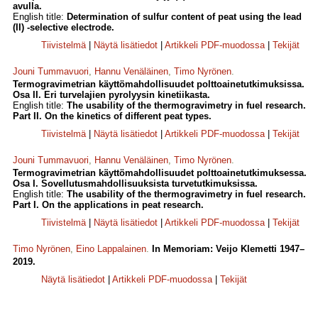
avulla.
English title:
Determination of sulfur content of peat using the lead
(II) -selective electrode.
Tiivistelmä
|
Näytä lisätiedot
|
Artikkeli PDF-muodossa
|
Tekijät
Jouni Tummavuori
,
Hannu Venäläinen
,
Timo Nyrönen
.
Termogravimetrian käyttömahdollisuudet polttoainetutkimuksissa.
Osa II. Eri turvelajien pyrolyysin kinetiikasta.
English title:
The usability of the thermogravimetry in fuel research.
Part II. On the kinetics of different peat types.
Tiivistelmä
|
Näytä lisätiedot
|
Artikkeli PDF-muodossa
|
Tekijät
Jouni Tummavuori
,
Hannu Venäläinen
,
Timo Nyrönen
.
Termogravimetrian käyttömahdollisuudet polttoainetutkimuksessa.
Osa I. Sovellutusmahdollisuuksista turvetutkimuksissa.
English title:
The usability of the thermogravimetry in fuel research.
Part I. On the applications in peat research.
Tiivistelmä
|
Näytä lisätiedot
|
Artikkeli PDF-muodossa
|
Tekijät
Timo Nyrönen
,
Eino Lappalainen
.
In Memoriam: Veijo Klemetti 1947–
2019.
Näytä lisätiedot
|
Artikkeli PDF-muodossa
|
Tekijät