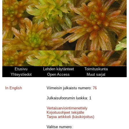
Etusivu
Lehden käytänteet
Toimituskunta
Yhteystiedot
Open Access
Muut sarjat
In English
Viimeisin julkaistu numero:
76
Julkaisufoorumin luokka: 1
Vertaisarviointimenettely
Kirjoitusohjeet tekijälle
Tarjoa artikkeli (käsikirjoitus)
Valitse numero: