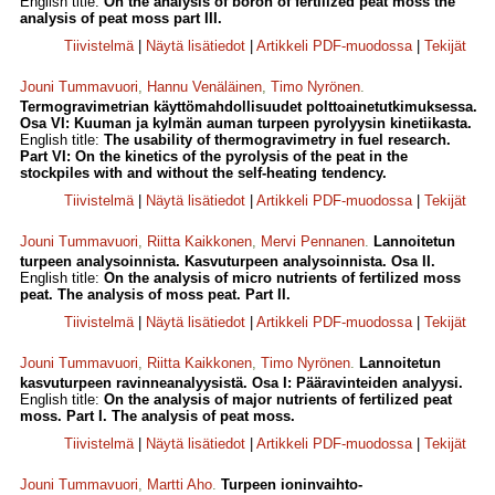
English title:
On the analysis of boron of fertilized peat moss the
analysis of peat moss part III.
Tiivistelmä
|
Näytä lisätiedot
|
Artikkeli PDF-muodossa
|
Tekijät
Jouni Tummavuori
,
Hannu Venäläinen
,
Timo Nyrönen
.
Termogravimetrian käyttömahdollisuudet polttoainetutkimuksessa.
Osa VI: Kuuman ja kylmän auman turpeen pyrolyysin kinetiikasta.
English title:
The usability of thermogravimetry in fuel research.
Part VI: On the kinetics of the pyrolysis of the peat in the
stockpiles with and without the self-heating tendency.
Tiivistelmä
|
Näytä lisätiedot
|
Artikkeli PDF-muodossa
|
Tekijät
Jouni Tummavuori
,
Riitta Kaikkonen
,
Mervi Pennanen
.
Lannoitetun
turpeen analysoinnista. Kasvuturpeen analysoinnista. Osa II.
English title:
On the analysis of micro nutrients of fertilized moss
peat. The analysis of moss peat. Part II.
Tiivistelmä
|
Näytä lisätiedot
|
Artikkeli PDF-muodossa
|
Tekijät
Jouni Tummavuori
,
Riitta Kaikkonen
,
Timo Nyrönen
.
Lannoitetun
kasvuturpeen ravinneanalyysistä. Osa I: Pääravinteiden analyysi.
English title:
On the analysis of major nutrients of fertilized peat
moss. Part I. The analysis of peat moss.
Tiivistelmä
|
Näytä lisätiedot
|
Artikkeli PDF-muodossa
|
Tekijät
Jouni Tummavuori
,
Martti Aho
.
Turpeen ioninvaihto-