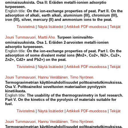
ominaisuuksista. Osa II: Eräiden metalli-ionien adsorptio
turpeeseen.
English title:
On the ion-exchange properties of peat. Part II. On the
adsorption of alkali, earth alkali, aluminium (III), chromium (III),
iron (III), silver, mercury (II) and ammonium ions to the peat.
Tiivistelmä
|
Näytä lisätiedot
|
Artikkeli PDF-muodossa
|
Tekijät
Jouni Tummavuori
,
Martti Aho
.
Turpeen ioninvaihto-
ominaisuuksista. Osa 1. Eräiden 2-arvoisten metalli-ionien
adsorptio turpeeseen.
English title:
On the ion-exchange properties of peat. Part I. On the
adsorption of some divalent metal ions (Mn2+, Co2+, Ni2+, Cu2+,
Zn2+, Cd2+ and Pb2+) on the peat.
Tiivistelmä
|
Näytä lisätiedot
|
Artikkeli PDF-muodossa
|
Tekijät
Jouni Tummavuori
,
Hannu Venäläinen
,
Timo Nyrönen
.
Termogravimetrian käyttömahdollisuudet polttoainetutkimuksissa.
Osa V. Polttoaineiksi soveltuvien materiaalien pyrolyysin
kinetiikasta.
English title:
The usability of the thermogravimetry in fuel research.
Part V. On the kinetics of the pyrolysis of materials suitable for
fuel.
Tiivistelmä
|
Näytä lisätiedot
|
Artikkeli PDF-muodossa
|
Tekijät
Jouni Tummavuori
,
Hannu Venäläinen
,
Timo Nyrönen
.
Termogravimetrian käyttömahdollisuudet polttoainetutkimuksissa.