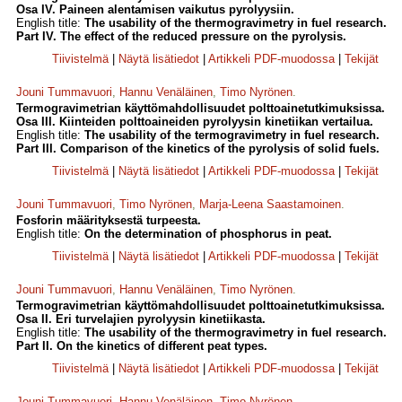
Osa IV. Paineen alentamisen vaikutus pyrolyysiin.
English title:
The usability of the thermogravimetry in fuel research.
Part IV. The effect of the reduced pressure on the pyrolysis.
Tiivistelmä
|
Näytä lisätiedot
|
Artikkeli PDF-muodossa
|
Tekijät
Jouni Tummavuori
,
Hannu Venäläinen
,
Timo Nyrönen
.
Termogravimetrian käyttömahdollisuudet polttoainetutkimuksissa.
Osa III. Kiinteiden polttoaineiden pyrolyysin kinetiikan vertailua.
English title:
The usability of the termogravimetry in fuel research.
Part III. Comparison of the kinetics of the pyrolysis of solid fuels.
Tiivistelmä
|
Näytä lisätiedot
|
Artikkeli PDF-muodossa
|
Tekijät
Jouni Tummavuori
,
Timo Nyrönen
,
Marja-Leena Saastamoinen
.
Fosforin määrityksestä turpeesta.
English title:
On the determination of phosphorus in peat.
Tiivistelmä
|
Näytä lisätiedot
|
Artikkeli PDF-muodossa
|
Tekijät
Jouni Tummavuori
,
Hannu Venäläinen
,
Timo Nyrönen
.
Termogravimetrian käyttömahdollisuudet polttoainetutkimuksissa.
Osa II. Eri turvelajien pyrolyysin kinetiikasta.
English title:
The usability of the thermogravimetry in fuel research.
Part II. On the kinetics of different peat types.
Tiivistelmä
|
Näytä lisätiedot
|
Artikkeli PDF-muodossa
|
Tekijät
Jouni Tummavuori
,
Hannu Venäläinen
,
Timo Nyrönen
.