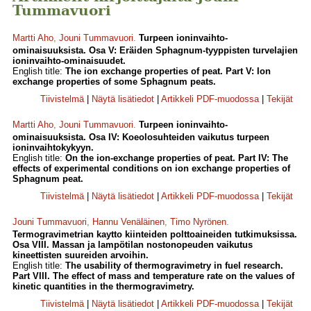
Tummavuori
Martti Aho
,
Jouni Tummavuori
.
Turpeen ioninvaihto-
ominaisuuksista. Osa V: Eräiden Sphagnum-tyyppisten turvelajien
ioninvaihto-ominaisuudet.
English title:
The ion exchange properties of peat. Part V: Ion
exchange properties of some Sphagnum peats.
Tiivistelmä
|
Näytä lisätiedot
|
Artikkeli PDF-muodossa
|
Tekijät
Martti Aho
,
Jouni Tummavuori
.
Turpeen ioninvaihto-
ominaisuuksista. Osa IV: Koeolosuhteiden vaikutus turpeen
ioninvaihtokykyyn.
English title:
On the ion-exchange properties of peat. Part IV: The
effects of experimental conditions on ion exchange properties of
Sphagnum peat.
Tiivistelmä
|
Näytä lisätiedot
|
Artikkeli PDF-muodossa
|
Tekijät
Jouni Tummavuori
,
Hannu Venäläinen
,
Timo Nyrönen
.
Termogravimetrian kaytto kiinteiden polttoaineiden tutkimuksissa.
Osa VIII. Massan ja lampötilan nostonopeuden vaikutus
kineettisten suureiden arvoihin.
English title:
The usability of thermogravimetry in fuel research.
Part VIII. The effect of mass and temperature rate on the values of
kinetic quantities in the thermogravimetry.
Tiivistelmä
|
Näytä lisätiedot
|
Artikkeli PDF-muodossa
|
Tekijät