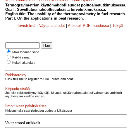
Termogravimetrian käyttömahdollisuudet polttoainetutkimuksessa.
Osa I. Sovellutusmahdollisuuksista turvetutkimuksissa.
English title:
The usability of the thermogravimetry in fuel research.
Part I. On the applications in peat research.
Tiivistelmä
|
Näytä lisätiedot
|
Artikkeli PDF-muodossa
|
Tekijät
Mikä tahansa sana
Kaikki sanat
Koko hakuteksti
Rekisteröidy
Click this link to register to Suo - Mires and peat.
Kirjaudu sisään
Jos olet rekisteröitynyt käyttäjä, kirjaudu sisään tallentaaksesi valitsemasi artikkelit
myöhempää käyttöä varten.
Ilmoitukset päivityksistä
Kirjautumalla saat tiedotteet uudesta julkaisusta
Valitsemasi artikkelit