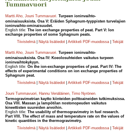
Tummavuori
Martti Aho
,
Jouni Tummavuori
.
Turpeen ioninvaihto-
ominaisuuksista. Osa V: Eräiden Sphagnum-tyyppisten turvelajien
ioninvaihto-ominaisuudet.
English title:
The ion exchange properties of peat. Part V: Ion
exchange properties of some Sphagnum peats.
Tiivistelmä
|
Näytä lisätiedot
|
Artikkeli PDF-muodossa
|
Tekijät
Martti Aho
,
Jouni Tummavuori
.
Turpeen ioninvaihto-
ominaisuuksista. Osa IV: Koeolosuhteiden vaikutus turpeen
ioninvaihtokykyyn.
English title:
On the ion-exchange properties of peat. Part IV: The
effects of experimental conditions on ion exchange properties of
Sphagnum peat.
Tiivistelmä
|
Näytä lisätiedot
|
Artikkeli PDF-muodossa
|
Tekijät
Jouni Tummavuori
,
Hannu Venäläinen
,
Timo Nyrönen
.
Termogravimetrian kaytto kiinteiden polttoaineiden tutkimuksissa.
Osa VIII. Massan ja lampötilan nostonopeuden vaikutus
kineettisten suureiden arvoihin.
English title:
The usability of thermogravimetry in fuel research.
Part VIII. The effect of mass and temperature rate on the values of
kinetic quantities in the thermogravimetry.
Tiivistelmä
|
Näytä lisätiedot
|
Artikkeli PDF-muodossa
|
Tekijät