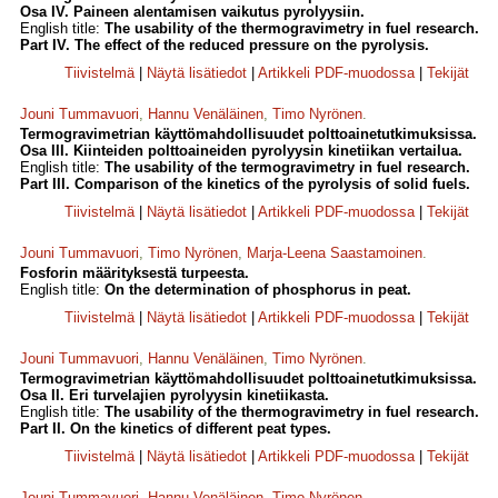
Osa IV. Paineen alentamisen vaikutus pyrolyysiin.
English title:
The usability of the thermogravimetry in fuel research.
Part IV. The effect of the reduced pressure on the pyrolysis.
Tiivistelmä
|
Näytä lisätiedot
|
Artikkeli PDF-muodossa
|
Tekijät
Jouni Tummavuori
,
Hannu Venäläinen
,
Timo Nyrönen
.
Termogravimetrian käyttömahdollisuudet polttoainetutkimuksissa.
Osa III. Kiinteiden polttoaineiden pyrolyysin kinetiikan vertailua.
English title:
The usability of the termogravimetry in fuel research.
Part III. Comparison of the kinetics of the pyrolysis of solid fuels.
Tiivistelmä
|
Näytä lisätiedot
|
Artikkeli PDF-muodossa
|
Tekijät
Jouni Tummavuori
,
Timo Nyrönen
,
Marja-Leena Saastamoinen
.
Fosforin määrityksestä turpeesta.
English title:
On the determination of phosphorus in peat.
Tiivistelmä
|
Näytä lisätiedot
|
Artikkeli PDF-muodossa
|
Tekijät
Jouni Tummavuori
,
Hannu Venäläinen
,
Timo Nyrönen
.
Termogravimetrian käyttömahdollisuudet polttoainetutkimuksissa.
Osa II. Eri turvelajien pyrolyysin kinetiikasta.
English title:
The usability of the thermogravimetry in fuel research.
Part II. On the kinetics of different peat types.
Tiivistelmä
|
Näytä lisätiedot
|
Artikkeli PDF-muodossa
|
Tekijät
Jouni Tummavuori
,
Hannu Venäläinen
,
Timo Nyrönen
.