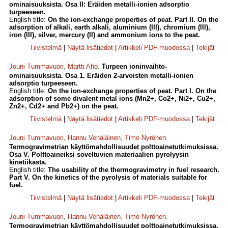
ominaisuuksista. Osa II: Eräiden metalli-ionien adsorptio
turpeeseen.
English title:
On the ion-exchange properties of peat. Part II. On the
adsorption of alkali, earth alkali, aluminium (III), chromium (III),
iron (III), silver, mercury (II) and ammonium ions to the peat.
Tiivistelmä
|
Näytä lisätiedot
|
Artikkeli PDF-muodossa
|
Tekijät
Jouni Tummavuori
,
Martti Aho
.
Turpeen ioninvaihto-
ominaisuuksista. Osa 1. Eräiden 2-arvoisten metalli-ionien
adsorptio turpeeseen.
English title:
On the ion-exchange properties of peat. Part I. On the
adsorption of some divalent metal ions (Mn2+, Co2+, Ni2+, Cu2+,
Zn2+, Cd2+ and Pb2+) on the peat.
Tiivistelmä
|
Näytä lisätiedot
|
Artikkeli PDF-muodossa
|
Tekijät
Jouni Tummavuori
,
Hannu Venäläinen
,
Timo Nyrönen
.
Termogravimetrian käyttömahdollisuudet polttoainetutkimuksissa.
Osa V. Polttoaineiksi soveltuvien materiaalien pyrolyysin
kinetiikasta.
English title:
The usability of the thermogravimetry in fuel research.
Part V. On the kinetics of the pyrolysis of materials suitable for
fuel.
Tiivistelmä
|
Näytä lisätiedot
|
Artikkeli PDF-muodossa
|
Tekijät
Jouni Tummavuori
,
Hannu Venäläinen
,
Timo Nyrönen
.
Termogravimetrian käyttömahdollisuudet polttoainetutkimuksissa.