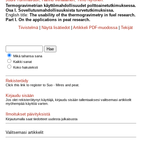
Termogravimetrian käyttömahdollisuudet polttoainetutkimuksessa.
Osa I. Sovellutusmahdollisuuksista turvetutkimuksissa.
English title:
The usability of the thermogravimetry in fuel research.
Part I. On the applications in peat research.
Tiivistelmä
|
Näytä lisätiedot
|
Artikkeli PDF-muodossa
|
Tekijät
Mikä tahansa sana
Kaikki sanat
Koko hakuteksti
Rekisteröidy
Click this link to register to Suo - Mires and peat.
Kirjaudu sisään
Jos olet rekisteröitynyt käyttäjä, kirjaudu sisään tallentaaksesi valitsemasi artikkelit
myöhempää käyttöä varten.
Ilmoitukset päivityksistä
Kirjautumalla saat tiedotteet uudesta julkaisusta
Valitsemasi artikkelit