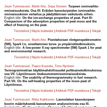
Jouni Tummavuori
,
Martti Aho
,
Sirpa Sironen
.
Turpeen ioninvaihto-
ominaisuuksista. Osa III: Eräiden kasvuturpeiden ioninvaihto-
ominaisuuksien vertailua ja jäädyttämisen vaikutusta siihen.
English title:
On the ion-exchange properties of peat. Part III:
Comparison of the adsorption properties of peat moss and the
effect of freezing on the peat.
Tiivistelmä
|
Näytä lisätiedot
|
Artikkeli PDF-muodossa
|
Tekijät
Jouni Tummavuori
,
Martti Aho
.
Pienitehoisen röntgenspektrometrin
(5W), Spark I:n, soveltaminen turve- ja ympäristötutkimuksiin.
English title:
A low-power X-ray spectrometer (5W) Spark 1 for peat
and environmental research.
Tiivistelmä
|
Näytä lisätiedot
|
Artikkeli PDF-muodossa
|
Tekijät
Jouni Tummavuori
,
Paavo Kuusela
,
Timo Nyrönen
.
Termogravimetrian käyttömahdollisuudet polttoainetutkimuksissa
osa VII. Läyniönsuon itsekuumenemisominaisuuksista.
English title:
The usability of thermogravimetry in fuel research.
Part VII. On the self-heating properties of the moss peat of
Läyniönsuo.
Tiivistelmä
|
Näytä lisätiedot
|
Artikkeli PDF-muodossa
|
Tekijät
Jouni Tummavuori
,
Riitta Kaikkonen
.
Lannoitetun kasvuturpeen
boorin määrityksestä kasvuturpeen analysoinnista osa III.