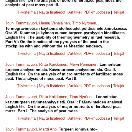
English title:
On the analysis of boron of fertilized peat moss the
analysis of peat moss part III.
Tiivistelmä
|
Näytä lisätiedot
|
Artikkeli PDF-muodossa
|
Tekijät
Jouni Tummavuori
,
Hannu Venäläinen
,
Timo Nyrönen
.
Termogravimetrian käyttömahdollisuudet polttoainetutkimuksessa.
Osa VI: Kuuman ja kylmän auman turpeen pyrolyysin kinetiikasta.
English title:
The usability of thermogravimetry in fuel research.
Part VI: On the kinetics of the pyrolysis of the peat in the
stockpiles with and without the self-heating tendency.
Tiivistelmä
|
Näytä lisätiedot
|
Artikkeli PDF-muodossa
|
Tekijät
Jouni Tummavuori
,
Riitta Kaikkonen
,
Mervi Pennanen
.
Lannoitetun
turpeen analysoinnista. Kasvuturpeen analysoinnista. Osa II.
English title:
On the analysis of micro nutrients of fertilized moss
peat. The analysis of moss peat. Part II.
Tiivistelmä
|
Näytä lisätiedot
|
Artikkeli PDF-muodossa
|
Tekijät
Jouni Tummavuori
,
Riitta Kaikkonen
,
Timo Nyrönen
.
Lannoitetun
kasvuturpeen ravinneanalyysistä. Osa I: Pääravinteiden analyysi.
English title:
On the analysis of major nutrients of fertilized peat
moss. Part I. The analysis of peat moss.
Tiivistelmä
|
Näytä lisätiedot
|
Artikkeli PDF-muodossa
|
Tekijät
Jouni Tummavuori
,
Martti Aho
.
Turpeen ioninvaihto-