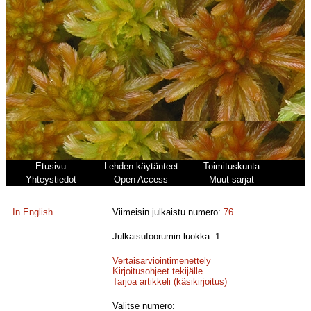
Etusivu
Lehden käytänteet
Toimituskunta
Yhteystiedot
Open Access
Muut sarjat
In English
Viimeisin julkaistu numero:
76
Julkaisufoorumin luokka: 1
Vertaisarviointimenettely
Kirjoitusohjeet tekijälle
Tarjoa artikkeli (käsikirjoitus)
Valitse numero: