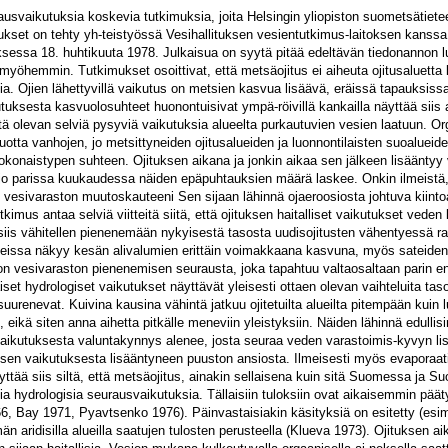
ausvaikutuksia koskevia tutkimuksia, joita Helsingin yliopiston suometsätiet
kset on tehty yh-teistyössä Vesihallituksen vesientutkimus-laitoksen kanssa. K
ksessa 18. huhtikuuta 1978. Julkaisua on syytä pitää edeltävän tiedonannon l
myöhemmin. Tutkimukset osoittivat, että metsäojitus ei aiheuta ojitusaluetta 
sia. Ojien lähettyvillä vaikutus on metsien kasvua lisäävä, eräissä tapauksi
kutuksesta kasvuolosuhteet huonontuisivat ympä-röivillä kankailla näyttää siis 
tä olevan selviä pysyviä vaikutuksia alueelta purkautuvien vesien laatuun. Org
tta vanhojen, jo metsittyneiden ojitusalueiden ja luonnontilaisten suoalueiden
konaistypen suhteen. Ojituksen aikana ja jonkin aikaa sen jälkeen lisäänty
 jo parissa kuukaudessa näiden epäpuhtauksien määrä laskee. Onkin ilmeistä,
 vesivaraston muutoskauteeni Sen sijaan lähinnä ojaeroosiosta johtuva kiin
imus antaa selviä viitteitä siitä, että ojituksen haitalliset vaikutukset veden la
 siis vähitellen pienenemään nykyisestä tasosta uudisojitusten vähentyessä rat
hteissa näkyy kesän alivalumien erittäin voimakkaana kasvuna, myös sateiden
n vesivaraston pienenemisen seurausta, joka tapahtuu valtaosaltaan parin e
set hydrologiset vaikutukset näyttävät yleisesti ottaen olevan vaihteluita ta
renevat. Kuivina kausina vähintä jatkuu ojitetuilta alueilta pitempään kuin lu
 eikä siten anna aihetta pitkälle meneviin yleistyksiin. Näiden lähinnä edulli
 vaikutuksesta valuntakynnys alenee, josta seuraa veden varastoimis-kyvyn li
sen vaikutuksesta lisääntyneen puuston ansiosta. Ilmeisesti myös evaporaat
yttää siis siltä, että metsäojitus, ainakin sellaisena kuin sitä Suomessa ja S
ia hydrologisia seurausvaikutuksia. Tällaisiin tuloksiin ovat aikaisemmin päät
, Bay 1971, Pyavtsenko 1976). Päinvastaisiakin käsityksiä on esitetty (es
aridisilla alueilla saatujen tulosten perusteella (Klueva 1973). Ojituksen aik