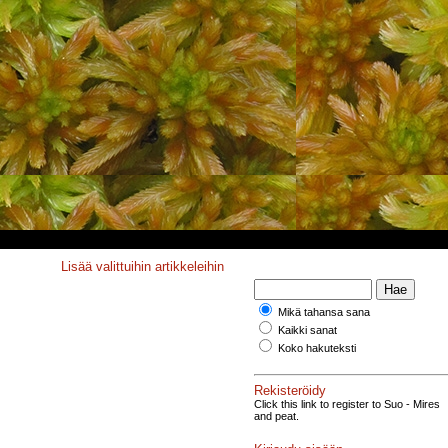
Lisää valittuihin artikkeleihin
Mikä tahansa sana
Kaikki sanat
Koko hakuteksti
Rekisteröidy
Click this link to register to Suo - Mires
and peat.