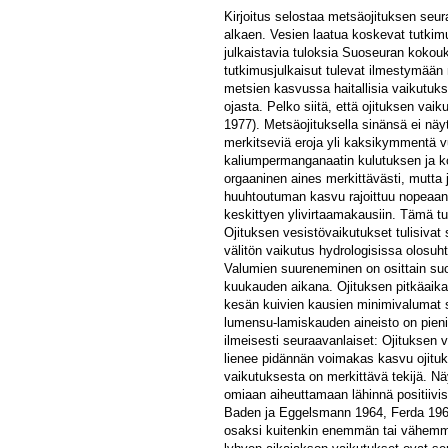
Kirjoitus selostaa metsäojituksen seur
alkaen. Vesien laatua koskevat tutkimu
julkaistavia tuloksia Suoseuran kokou
tutkimusjulkaisut tulevat ilmestymään 
metsien kasvussa haitallisia vaikutuk
ojasta. Pelko siitä, että ojituksen vai
1977). Metsäojituksella sinänsä ei näy
merkitseviä eroja yli kaksikymmentä vuo
kaliumpermanganaatin kulutuksen ja ko
orgaaninen aines merkittävästi, mutta
huuhtoutuman kasvu rajoittuu nopeaan
keskittyen ylivirtaamakausiin. Tämä tutk
Ojituksen vesistövaikutukset tulisivat
välitön vaikutus hydrologisissa olosu
Valumien suureneminen on osittain suo
kuukauden aikana. Ojituksen pitkäaikai
kesän kuivien kausien minimivalumat suu
lumensu-lamiskauden aineisto on pieni,
ilmeisesti seuraavanlaiset: Ojituksen
lienee pidännän voimakas kasvu ojituk
vaikutuksesta on merkittävä tekijä. Nä
omiaan aiheuttamaan lähinnä positiivis
Baden ja Eggelsmann 1964, Ferda 1966
osaksi kuitenkin enemmän tai vähemmän 