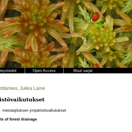
teystiedot
Open Access
Muut sarjat
enttämies, Jukka Laine
istövaikutukset
.
metsäojituksen ympäristövaikutukset.
ts of forest drainage