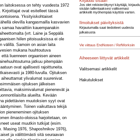
Kirjaudu sisään
Jos olet rekisteröitynyt käyttäjä, kirjaud
een laitoksessa on tehty vuodesta 1972
sisään tallentaaksesi valitsemasi
irjoittajat ovat esitelleet tässä
artikkelit myöhempää käyttöä varten.
uontoisena. Yksityiskohtaiset
lähellä olevilla kangasmailla kasvavien
Ilmoitukset päivityksistä
ssa samaa havaittiin kauempanakin
Kirjautumalla saat tiedotteet uudesta
julkaisusta
aiheettomalta (vrt. Laine ja Seppälä
aanisen hiilen pitoisuuksissa ei ole
 välillä. Samoin on asian laita
Vie viittaus EndNoteen / RefWorksiin
y vesien mukana huuhtoutuva
 että liuenneen orgaanisen aineen
Aiheeseen liittyvät artikkelit
toainehuuhtoutuma jatkuu pitempään
atuun ovat ajallisesti rajoittuneita.
Valitsemasi artikkelit
kaisevasti ja 1980-luvulla. Ojituksen
 aiheuttamat ylivalumat suurenivat.
Hakutulokset
nsimmäisen ojituksen jälkeisen
soittavia, maksimivalumat pienenevät ja
onnontilaisilta alueilta. Kevään
sina pidettävien muutoksien syyt ovat
sääntyminen. Toinen vaikuttava tekijä
ion pieneneminen ojituksen
uomen ilmasto-oloissa harjoitetaan, on
yneet useat muutkin tutkijat (esim.
im. Masing 1976, Shaposhnikov 1976),
aiset ja välittömästi sitä seuraavan