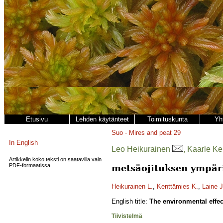
Etusivu
Lehden käytänteet
Toimituskunta
Yh
Suo - Mires and peat
29
In English
Leo Heikurainen
, Kaarle K
Artikkelin koko teksti on saatavilla vain
PDF-formaatissa.
metsäojituksen ympär
Heikurainen L.
,
Kenttämies K.
,
Laine J
English title:
The environmental effec
Tiivistelmä