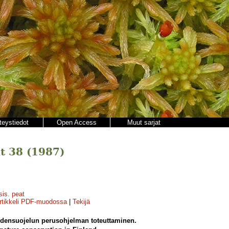
teystiedot
Open Access
Muut sarjat
t 38 (1987)
sis. peat
rtikkeli PDF-muodossa
|
Tekijä
densuojelun perusohjelman toteuttaminen.