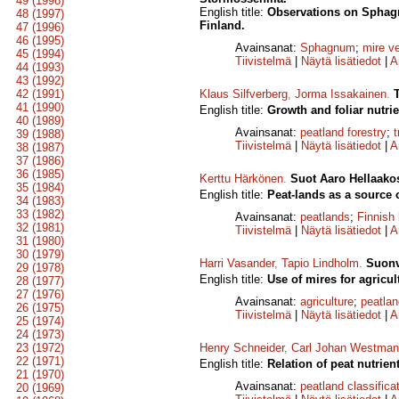
49 (1998)
English title:
Observations on Sphagnu
48 (1997)
Finland.
47 (1996)
46 (1995)
Avainsanat:
Sphagnum
;
mire v
45 (1994)
Tiivistelmä
|
Näytä lisätiedot
|
A
44 (1993)
43 (1992)
42 (1991)
Klaus Silfverberg
,
Jorma Issakainen
.
41 (1990)
English title:
Growth and foliar nutrie
40 (1989)
Avainsanat:
peatland forestry
;
t
39 (1988)
Tiivistelmä
|
Näytä lisätiedot
|
A
38 (1987)
37 (1986)
36 (1985)
Kerttu Härkönen
.
Suot Aaro Hellaako
35 (1984)
English title:
Peat-lands as a source o
34 (1983)
33 (1982)
Avainsanat:
peatlands
;
Finnish 
32 (1981)
Tiivistelmä
|
Näytä lisätiedot
|
A
31 (1980)
30 (1979)
Harri Vasander
,
Tapio Lindholm
.
Suonv
29 (1978)
English title:
Use of mires for agricul
28 (1977)
27 (1976)
Avainsanat:
agriculture
;
peatlan
26 (1975)
Tiivistelmä
|
Näytä lisätiedot
|
A
25 (1974)
24 (1973)
23 (1972)
Henry Schneider
,
Carl Johan Westman
22 (1971)
English title:
Relation of peat nutrie
21 (1970)
Avainsanat:
peatland classifica
20 (1969)