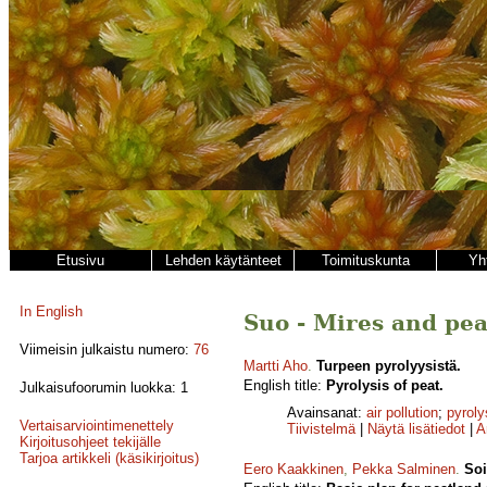
Etusivu
Lehden käytänteet
Toimituskunta
Yh
In English
Suo - Mires and pea
Viimeisin julkaistu numero:
76
Martti Aho
.
Turpeen pyrolyysistä.
English title:
Pyrolysis of peat.
Julkaisufoorumin luokka: 1
Avainsanat:
air pollution
;
pyroly
Vertaisarviointimenettely
Tiivistelmä
|
Näytä lisätiedot
|
A
Kirjoitusohjeet tekijälle
Tarjoa artikkeli (käsikirjoitus)
Eero Kaakkinen
,
Pekka Salminen
.
Soi