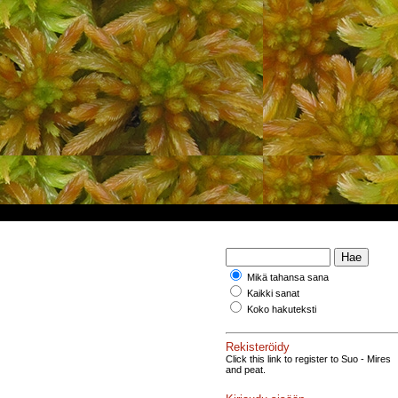
Mikä tahansa sana
Kaikki sanat
Koko hakuteksti
Rekisteröidy
Click this link to register to Suo - Mires
and peat.