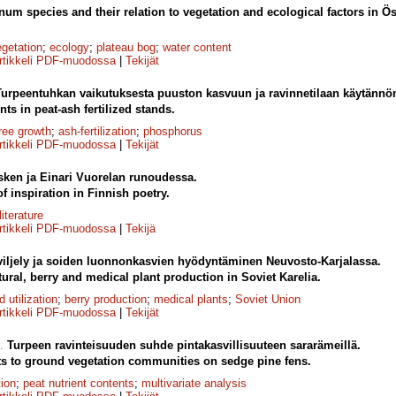
m species and their rela­tion to vegetation and ecological factors in 
egetation
;
ecology
;
plateau bog
;
water content
rtikkeli PDF-muodossa
|
Tekijät
Turpeentuhkan vaikutuksesta puuston kasvuun ja ravinnetilaan käytännön
nts in peat-ash fertilized stands.
ree growth
;
ash-fertilization
;
phosphorus
rtikkeli PDF-muodossa
|
Tekijät
sken ja Einari Vuorelan runoudessa.
f inspiration in Finnish poetry.
literature
rtikkeli PDF-muodossa
|
Tekijä
iljely ja soiden luonnonkasvien hyödyntäminen Neuvosto-Karjalassa.
tural, berry and medical plant production in Soviet Karelia.
d utilization
;
berry production
;
medical plants
;
Soviet Union
rtikkeli PDF-muodossa
|
Tekijät
.
Turpeen ravinteisuuden suhde pintakasvillisuuteen sararämeillä.
nts to ground vegetation communities on sedge pine fens.
tion
;
peat nutrient contents
;
multivariate analysis