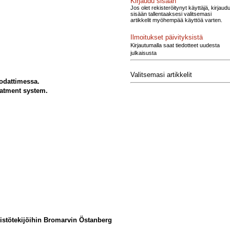
Kirjaudu sisään
Jos olet rekisteröitynyt käyttäjä, kirjaud
sisään tallentaaksesi valitsemasi
artikkelit myöhempää käyttöä varten.
Ilmoitukset päivityksistä
Kirjautumalla saat tiedotteet uudesta
julkaisusta
Valitsemasi artikkelit
odattimessa.
eatment system.
ristötekijöihin Bromarvin Östanberg