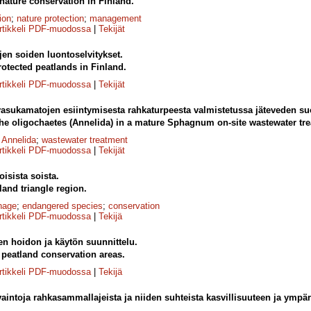
 nature conservation in Finland.
ion
;
nature protection
;
management
rtikkeli PDF-muodossa
|
Tekijät
jen soiden luontoselvitykset.
rotected peatlands in Finland.
rtikkeli PDF-muodossa
|
Tekijät
asukamatojen esiintymisesta rahkaturpeesta valmistetussa jäteveden su
the oligochaetes (Annelida) in a mature Sphagnum on-site wastewater tr
;
Annelida
;
wastewater treatment
rtikkeli PDF-muodossa
|
Tekijät
oisista soista.
land triangle region.
nage
;
endangered species
;
conservation
rtikkeli PDF-muodossa
|
Tekijä
n hoidon ja käytön suunnittelu.
peatland conservation areas.
rtikkeli PDF-muodossa
|
Tekijä
aintoja rahkasammallajeista ja niiden suhteista kasvillisuuteen ja ympä