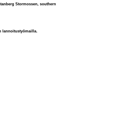
Östanberg Stormossen, southern
 lannoitustyömailla.