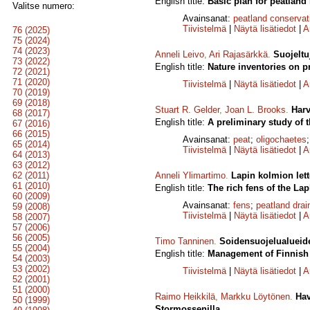
English title:
Basic plan for peatland
Valitse numero:
Avainsanat:
peatland conservat
Tiivistelmä
|
Näytä lisätiedot
|
A
76 (2025)
75 (2024)
74 (2023)
Anneli Leivo
,
Ari Rajasärkkä
.
Suojeltu
73 (2022)
English title:
Nature inven­tories on p
72 (2021)
71 (2020)
Tiivistelmä
|
Näytä lisätiedot
|
A
70 (2019)
69 (2018)
Stuart R. Gelder
,
Joan L. Brooks
.
Harv
68 (2017)
English title:
A preliminary study of 
67 (2016)
66 (2015)
Avainsanat:
peat
;
oligochaetes
65 (2014)
Tiivistelmä
|
Näytä lisätiedot
|
A
64 (2013)
63 (2012)
62 (2011)
Anneli Ylimartimo
.
Lapin kolmion lett
61 (2010)
English title:
The rich fens of the Lap
60 (2009)
Avainsanat:
fens
;
peatland drai
59 (2008)
Tiivistelmä
|
Näytä lisätiedot
|
A
58 (2007)
57 (2006)
56 (2005)
Timo Tanninen
.
Soidensuojelualueide
55 (2004)
English title:
Management of Finnish 
54 (2003)
53 (2002)
Tiivistelmä
|
Näytä lisätiedot
|
A
52 (2001)
51 (2000)
Raimo Heikkilä
,
Markku Löytönen
.
Hav
50 (1999)
Stormossenilla.