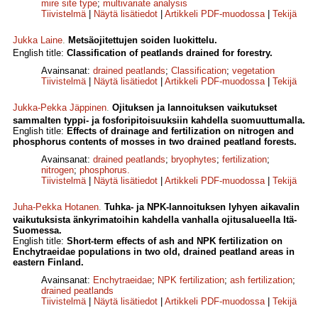
mire site type
;
multi­variate analysis
Tiivistelmä
|
Näytä lisätiedot
|
Artikkeli PDF-muodossa
|
Tekijä
Jukka Laine
.
Metsäojitettujen soiden luokittelu.
English title:
Classification of peatlands drained for forestry.
Avainsanat:
drained peatlands
;
Classification
;
vegetation
Tiivistelmä
|
Näytä lisätiedot
|
Artikkeli PDF-muodossa
|
Tekijä
Jukka-Pekka Jäppinen
.
Ojituksen ja lannoituksen vaikutukset
sammalten typpi- ja fosforipitoisuuksiin kahdella suomuuttumalla.
English title:
Effects of drainage and fertiliza­tion on nitrogen and
phosphorus contents of mosses in two drained peatland forests.
Avainsanat:
drained peatlands
;
bryophytes
;
fertilization
;
nitrogen
;
phosphorus.
Tiivistelmä
|
Näytä lisätiedot
|
Artikkeli PDF-muodossa
|
Tekijä
Juha-Pekka Hotanen
.
Tuhka- ja NPK-lannoituksen lyhyen aikavalin
vaikutuksista änkyrimatoihin kahdella vanhalla ojitusalueella Itä-
Suomessa.
English title:
Short-term effects of ash and NPK fertilization on
Enchytraeidae populations in two old, drained peatland areas in
eastern Finland.
Avainsanat:
Enchytraeidae
;
NPK fertilization
;
ash fertilization
;
drained peatlands
Tiivistelmä
|
Näytä lisätiedot
|
Artikkeli PDF-muodossa
|
Tekijä