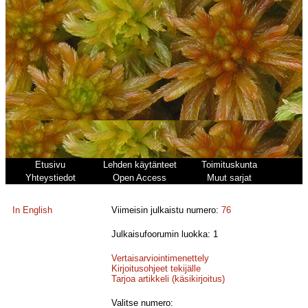
Etusivu
Lehden käytänteet
Toimituskunta
Yhteystiedot
Open Access
Muut sarjat
In English
Viimeisin julkaistu numero:
76
Julkaisufoorumin luokka: 1
Vertaisarviointimenettely
Kirjoitusohjeet tekijälle
Tarjoa artikkeli (käsikirjoitus)
Valitse numero: