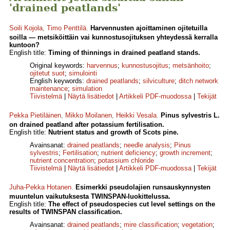
'drained peatlands'
Soili Kojola
,
Timo Penttilä
.
Harvennusten ajoittaminen ojitetuilla
soilla — metsiköittäin vai kunnostusojituksen yhteydessä kerralla
kuntoon?
English title:
Timing of thinnings in drained peatland stands.
Original keywords:
harvennus
;
kunnostusojitus
;
metsänhoito
;
ojitetut suot
;
simulointi
English keywords:
drained peatlands
;
silviculture
;
ditch network
maintenance
;
simulation
Tiivistelmä
|
Näytä lisätiedot
|
Artikkeli PDF-muodossa
|
Tekijät
Pekka Pietiläinen
,
Mikko Moilanen
,
Heikki Vesala
.
Pinus sylvestris L.
on drained peatland after potassium fertilisation.
English title:
Nutrient status and growth of Scots pine.
Avainsanat:
drained peatlands
;
needle analysis
;
Pinus
sylvestris
;
Fertilisation
;
nutrient deficiency
;
growth increment
;
nutrient concentration
;
potassium chloride
Tiivistelmä
|
Näytä lisätiedot
|
Artikkeli PDF-muodossa
|
Tekijät
Juha-Pekka Hotanen
.
Esimerkki pseudolajien runsauskynnysten
muuntelun vaikutuksesta TWINSPAN-Iuokittelussa.
English title:
The effect of pseudospecies cut level settings on the
results of TWINSPAN classification.
Avainsanat:
drained peatlands
;
mire classification
;
vegetation
;