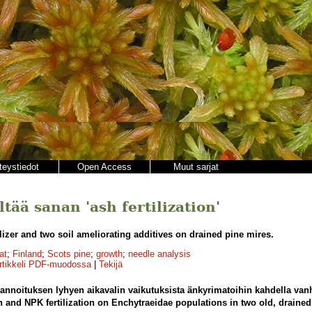
teystiedot
Open Access
Muut sarjat
ltää sanan 'ash fertilization'
lizer and two soil ameliorating additives on drained pine mires.
at
;
Finland
;
Scots pine
;
growth
;
needle analysis
rtikkeli PDF-muodossa
|
Tekijä
annoituksen lyhyen aikavalin vaikutuksista änkyrimatoihin kahdella vanh
sh and NPK fertilization on Enchytraeidae populations in two old, drained