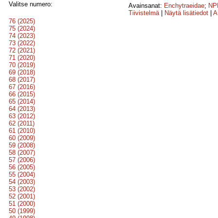
Valitse numero:
Avainsanat:
Enchytraeidae
;
NPK
Tiivistelmä
|
Näytä lisätiedot
|
A
76 (2025)
75 (2024)
74 (2023)
73 (2022)
72 (2021)
71 (2020)
70 (2019)
69 (2018)
68 (2017)
67 (2016)
66 (2015)
65 (2014)
64 (2013)
63 (2012)
62 (2011)
61 (2010)
60 (2009)
59 (2008)
58 (2007)
57 (2006)
56 (2005)
55 (2004)
54 (2003)
53 (2002)
52 (2001)
51 (2000)
50 (1999)