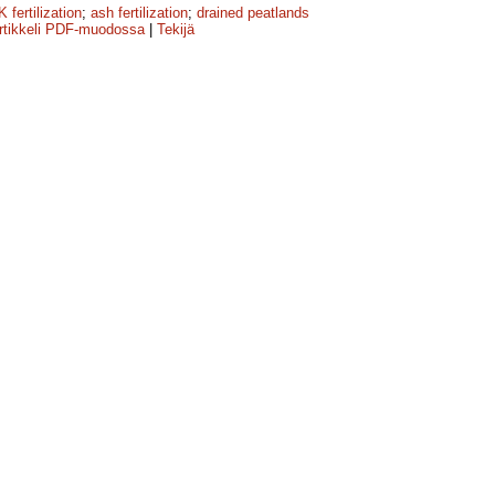
 fertilization
;
ash fertilization
;
drained peatlands
rtikkeli PDF-muodossa
|
Tekijä