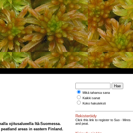
Mikä tahansa sana
Kaikki sanat
Koko hakuteksti
Rekisteröidy
Click this link to register to Suo - Mires
alla ojitusalueella Itä-Suomessa.
and peat.
 peatland areas in eastern Finland.