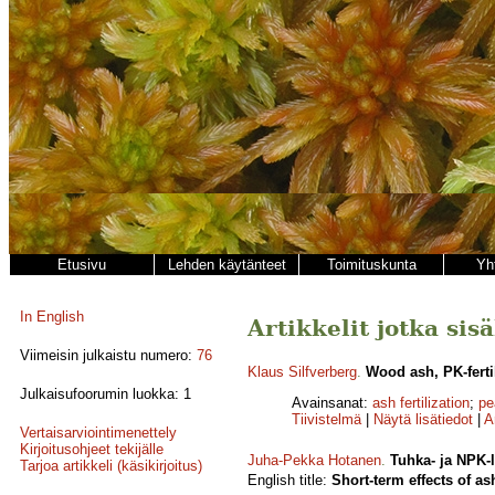
Etusivu
Lehden käytänteet
Toimituskunta
Yh
In English
Artikkelit jotka sisä
Viimeisin julkaistu numero:
76
Klaus Silfverberg
.
Wood ash, PK-ferti
Julkaisufoorumin luokka: 1
Avainsanat:
ash fertilization
;
pe
Tiivistelmä
|
Näytä lisätiedot
|
A
Vertaisarviointimenettely
Kirjoitusohjeet tekijälle
Juha-Pekka Hotanen
.
Tuhka- ja NPK-l
Tarjoa artikkeli (käsikirjoitus)
English title:
Short-term effects of a