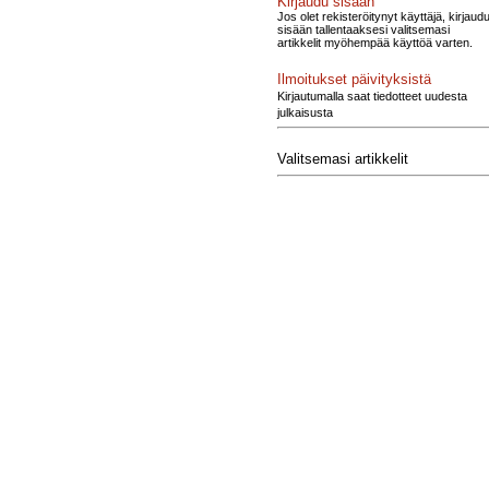
Kirjaudu sisään
Jos olet rekisteröitynyt käyttäjä, kirjaud
sisään tallentaaksesi valitsemasi
artikkelit myöhempää käyttöä varten.
Ilmoitukset päivityksistä
Kirjautumalla saat tiedotteet uudesta
julkaisusta
Valitsemasi artikkelit