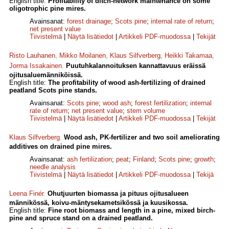
English title:
Profitability of ditch-network maintenance on some
oligotrophic pine mires.
Avainsanat:
forest drainage
;
Scots pine
;
internal rate of return
;
net present value
Tiivistelmä
|
Näytä lisätiedot
|
Artikkeli PDF-muodossa
|
Tekijät
Risto Lauhanen
,
Mikko Moilanen
,
Klaus Silfverberg
,
Heikki Takamaa
,
Jorma Issakainen
.
Puutuhkalannoituksen kannattavuus eräissä
ojitusaluemänniköissä.
English title:
The profitability of wood ash-fertilizing of drained
peatland Scots pine stands.
Avainsanat:
Scots pine
;
wood ash
;
forest fertilization
;
internal
rate of return
;
net present value
;
stem volume
Tiivistelmä
|
Näytä lisätiedot
|
Artikkeli PDF-muodossa
|
Tekijät
Klaus Silfverberg
.
Wood ash, PK-fertilizer and two soil ameliorating
additives on drained pine mires.
Avainsanat:
ash fertilization
;
peat
;
Finland
;
Scots pine
;
growth
;
needle analysis
Tiivistelmä
|
Näytä lisätiedot
|
Artikkeli PDF-muodossa
|
Tekijä
Leena Finér
.
Ohutjuurten biomassa ja pituus ojitusalueen
männikössä, koivu-mäntysekametsikössä ja kuusikossa.
English title:
Fine root biomass and length in a pine, mixed birch-
pine and spruce stand on a drained peatland.