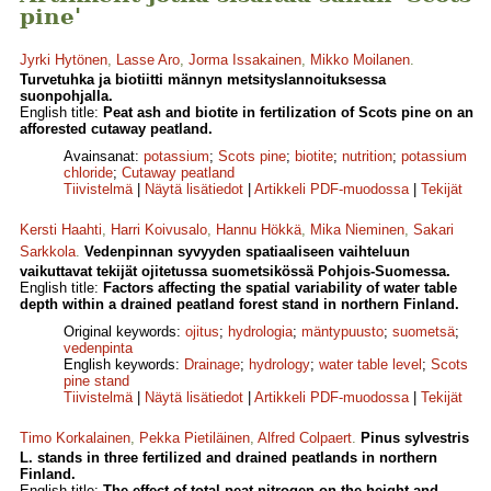
pine'
Jyrki Hytönen
,
Lasse Aro
,
Jorma Issakainen
,
Mikko Moilanen
.
Turvetuhka ja biotiitti männyn metsityslannoituksessa
suonpohjalla.
English title:
Peat ash and biotite in fertilization of Scots pine on an
afforested cutaway peatland.
Avainsanat:
potassium
;
Scots pine
;
biotite
;
nutrition
;
potassium
chloride
;
Cutaway peatland
Tiivistelmä
|
Näytä lisätiedot
|
Artikkeli PDF-muodossa
|
Tekijät
Kersti Haahti
,
Harri Koivusalo
,
Hannu Hökkä
,
Mika Nieminen
,
Sakari
Sarkkola
.
Vedenpinnan syvyyden spatiaaliseen vaihteluun
vaikuttavat tekijät ojitetussa suometsikössä Pohjois-Suomessa.
English title:
Factors affecting the spatial variability of water table
depth within a drained peatland forest stand in northern Finland.
Original keywords:
ojitus
;
hydrologia
;
mäntypuusto
;
suometsä
;
vedenpinta
English keywords:
Drainage
;
hydrology
;
water table level
;
Scots
pine stand
Tiivistelmä
|
Näytä lisätiedot
|
Artikkeli PDF-muodossa
|
Tekijät
Timo Korkalainen
,
Pekka Pietiläinen
,
Alfred Colpaert
.
Pinus sylvestris
L. stands in three fertilized and drained peatlands in northern
Finland.
English title:
The effect of total peat nitrogen on the height and