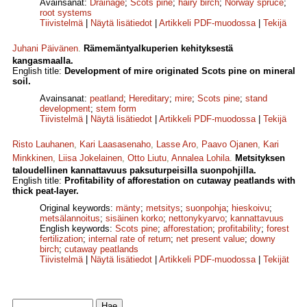
Avainsanat:
Drainage
;
Scots pine
;
hairy birch
;
Norway spruce
;
root systems
Tiivistelmä
|
Näytä lisätiedot
|
Artikkeli PDF-muodossa
|
Tekijä
Juhani Päivänen
.
Rämemäntyalkuperien kehityksestä
kangasmaalla.
English title:
Development of mire originated Scots pine on mineral
soil.
Avainsanat:
peatland
;
Hereditary
;
mire
;
Scots pine
;
stand
development
;
stem form
Tiivistelmä
|
Näytä lisätiedot
|
Artikkeli PDF-muodossa
|
Tekijä
Risto Lauhanen
,
Kari Laasasenaho
,
Lasse Aro
,
Paavo Ojanen
,
Kari
Minkkinen
,
Liisa Jokelainen
,
Otto Liutu
,
Annalea Lohila
.
Metsityksen
taloudellinen kannattavuus paksuturpeisilla suonpohjilla.
English title:
Profitability of afforestation on cutaway peatlands with
thick peat-layer.
Original keywords:
mänty
;
metsitys
;
suonpohja
;
hieskoivu
;
metsälannoitus
;
sisäinen korko
;
netto­nykyarvo
;
kannattavuus
English keywords:
Scots pine
;
afforestation
;
profitability
;
forest
fertilization
;
internal rate of return
;
net present value
;
downy
birch
;
cutaway peatlands
Tiivistelmä
|
Näytä lisätiedot
|
Artikkeli PDF-muodossa
|
Tekijät