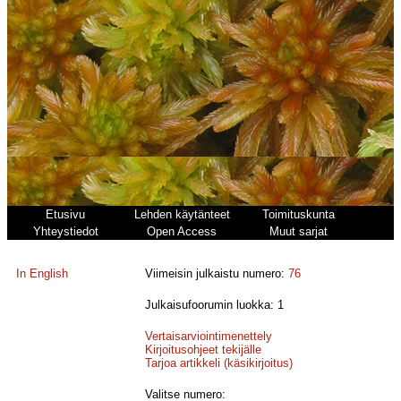
Etusivu
Lehden käytänteet
Toimituskunta
Yhteystiedot
Open Access
Muut sarjat
In English
Viimeisin julkaistu numero:
76
Julkaisufoorumin luokka: 1
Vertaisarviointimenettely
Kirjoitusohjeet tekijälle
Tarjoa artikkeli (käsikirjoitus)
Valitse numero: