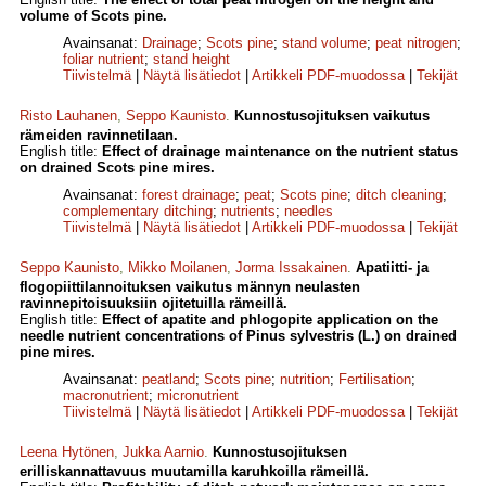
volume of Scots pine.
Avainsanat:
Drainage
;
Scots pine
;
stand volume
;
peat nitrogen
;
foliar nutrient
;
stand height
Tiivistelmä
|
Näytä lisätiedot
|
Artikkeli PDF-muodossa
|
Tekijät
Risto Lauhanen
,
Seppo Kaunisto
.
Kunnostusojituksen vaikutus
rämeiden ravinnetilaan.
English title:
Effect of drainage maintenance on the nutrient status
on drained Scots pine mires.
Avainsanat:
forest drainage
;
peat
;
Scots pine
;
ditch cleaning
;
complementary ditching
;
nutrients
;
needles
Tiivistelmä
|
Näytä lisätiedot
|
Artikkeli PDF-muodossa
|
Tekijät
Seppo Kaunisto
,
Mikko Moilanen
,
Jorma Issakainen
.
Apatiitti- ja
flogopiittilannoituksen vaikutus männyn neulasten
ravinnepitoisuuksiin ojitetuilla rämeillä.
English title:
Effect of apatite and phlogopite application on the
needle nutrient concentrations of Pinus sylvestris (L.) on drained
pine mires.
Avainsanat:
peatland
;
Scots pine
;
nutrition
;
Fertilisation
;
macronutrient
;
micronutrient
Tiivistelmä
|
Näytä lisätiedot
|
Artikkeli PDF-muodossa
|
Tekijät
Leena Hytönen
,
Jukka Aarnio
.
Kunnostusojituksen
erilliskannattavuus muutamilla karuhkoilla rämeillä.