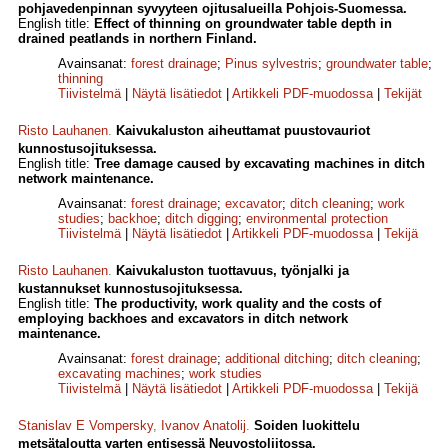
pohjavedenpinnan syvyyteen ojitusalueilla Pohjois-Suomessa.
English title:
Effect of thinning on groundwater table depth in
drained peatlands in northern Finland.
Avainsanat:
forest drainage
;
Pinus sylvestris
;
groundwater table
;
thinning
Tiivistelmä
|
Näytä lisätiedot
|
Artikkeli PDF-muodossa
|
Tekijät
Risto Lauhanen
.
Kaivukaluston aiheuttamat puustovauriot
kunnostusojituksessa.
English title:
Tree damage caused by excavating machines in ditch
network maintenance.
Avainsanat:
forest drainage
;
excavator
;
ditch cleaning
;
work
studies
;
backhoe
;
ditch digging
;
environmental protection
Tiivistelmä
|
Näytä lisätiedot
|
Artikkeli PDF-muodossa
|
Tekijä
Risto Lauhanen
.
Kaivukaluston tuottavuus, työnjalki ja
kustannukset kunnostusojituksessa.
English title:
The productivity, work quality and the costs of
employing backhoes and excavators in ditch network
maintenance.
Avainsanat:
forest drainage
;
additional ditching
;
ditch cleaning
;
excavating machines
;
work studies
Tiivistelmä
|
Näytä lisätiedot
|
Artikkeli PDF-muodossa
|
Tekijä
Stanislav E Vompersky
,
Ivanov Anatolij
.
Soiden luokittelu
metsätaloutta varten entisessä Neuvostoliitossa.