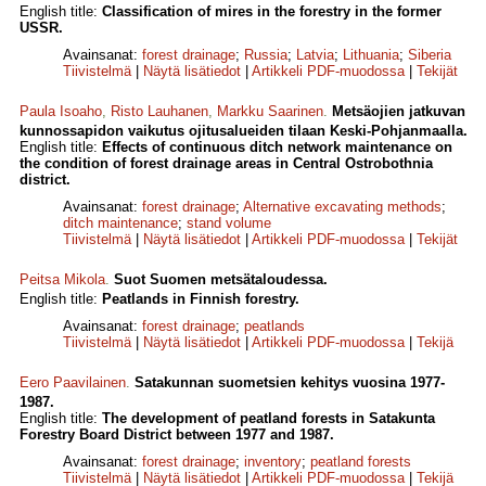
English title:
Classification of mires in the forestry in the former
USSR.
Avainsanat:
forest drainage
;
Russia
;
Latvia
;
Lithuania
;
Siberia
Tiivistelmä
|
Näytä lisätiedot
|
Artikkeli PDF-muodossa
|
Tekijät
Paula Isoaho
,
Risto Lauhanen
,
Markku Saarinen
.
Metsäojien jatkuvan
kunnossapidon vaikutus ojitusalueiden tilaan Keski-Pohjanmaalla.
English title:
Effects of continuous ditch network maintenance on
the condition of forest drainage areas in Central Ostrobothnia
district.
Avainsanat:
forest drainage
;
Alternative excavating methods
;
ditch maintenance
;
stand volume
Tiivistelmä
|
Näytä lisätiedot
|
Artikkeli PDF-muodossa
|
Tekijät
Peitsa Mikola
.
Suot Suomen metsätaloudessa.
English title:
Peatlands in Finnish forestry.
Avainsanat:
forest drainage
;
peatlands
Tiivistelmä
|
Näytä lisätiedot
|
Artikkeli PDF-muodossa
|
Tekijä
Eero Paavilainen
.
Satakunnan suometsien kehitys vuosina 1977-
1987.
English title:
The development of peatland forests in Satakunta
Forestry Board District between 1977 and 1987.
Avainsanat:
forest drainage
;
inventory
;
peatland forests
Tiivistelmä
|
Näytä lisätiedot
|
Artikkeli PDF-muodossa
|
Tekijä