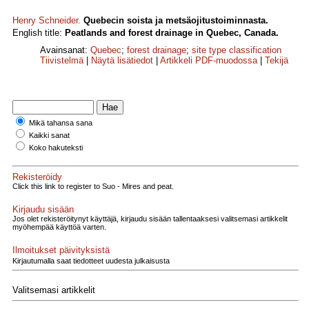
Henry Schneider
.
Quebecin soista ja metsäojitustoiminnasta.
English title:
Peatlands and forest drainage in Quebec, Canada.
Avainsanat:
Quebec
;
forest drainage
;
site type classification
Tiivistelmä
|
Näytä lisätiedot
|
Artikkeli PDF-muodossa
|
Tekijä
Mikä tahansa sana
Kaikki sanat
Koko hakuteksti
Rekisteröidy
Click this link to register to Suo - Mires and peat.
Kirjaudu sisään
Jos olet rekisteröitynyt käyttäjä, kirjaudu sisään tallentaaksesi valitsemasi artikkelit
myöhempää käyttöä varten.
Ilmoitukset päivityksistä
Kirjautumalla saat tiedotteet uudesta julkaisusta
Valitsemasi artikkelit