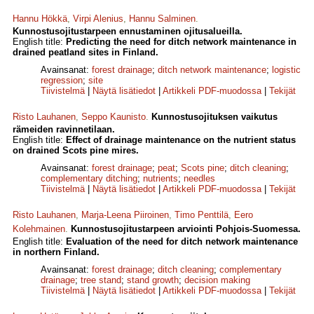
Hannu Hökkä
,
Virpi Alenius
,
Hannu Salminen
.
Kunnostusojitustarpeen ennustaminen ojitusalueilla.
English title:
Predicting the need for ditch network maintenance in
drained peatland sites in Finland.
Avainsanat:
forest drainage
;
ditch network maintenance
;
logistic
regression
;
site
Tiivistelmä
|
Näytä lisätiedot
|
Artikkeli PDF-muodossa
|
Tekijät
Risto Lauhanen
,
Seppo Kaunisto
.
Kunnostusojituksen vaikutus
rämeiden ravinnetilaan.
English title:
Effect of drainage maintenance on the nutrient status
on drained Scots pine mires.
Avainsanat:
forest drainage
;
peat
;
Scots pine
;
ditch cleaning
;
complementary ditching
;
nutrients
;
needles
Tiivistelmä
|
Näytä lisätiedot
|
Artikkeli PDF-muodossa
|
Tekijät
Risto Lauhanen
,
Marja-Leena Piiroinen
,
Timo Penttilä
,
Eero
Kolehmainen
.
Kunnostusojitustarpeen arviointi Pohjois-Suomessa.
English title:
Evaluation of the need for ditch network maintenance
in northern Finland.
Avainsanat:
forest drainage
;
ditch cleaning
;
complementary
drainage
;
tree stand
;
stand growth
;
decision making
Tiivistelmä
|
Näytä lisätiedot
|
Artikkeli PDF-muodossa
|
Tekijät