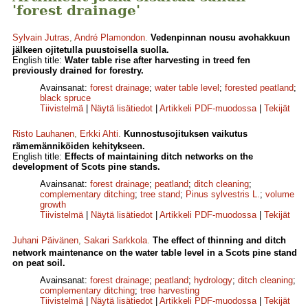
'forest drainage'
Sylvain Jutras
,
André Plamondon
.
Vedenpinnan nousu avohakkuun
jälkeen ojitetulla puustoisella suolla.
English title:
Water table rise after harvesting in treed fen
previously drained for forestry.
Avainsanat:
forest drainage
;
water table level
;
forested peatland
;
black spruce
Tiivistelmä
|
Näytä lisätiedot
|
Artikkeli PDF-muodossa
|
Tekijät
Risto Lauhanen
,
Erkki Ahti
.
Kunnostusojituksen vaikutus
rämemänniköiden kehitykseen.
English title:
Effects of maintaining ditch networks on the
development of Scots pine stands.
Avainsanat:
forest drainage
;
peatland
;
ditch cleaning
;
complementary ditching
;
tree stand
;
Pinus sylvestris L.
;
volume
growth
Tiivistelmä
|
Näytä lisätiedot
|
Artikkeli PDF-muodossa
|
Tekijät
Juhani Päivänen
,
Sakari Sarkkola
.
The effect of thinning and ditch
network maintenance on the water table level in a Scots pine stand
on peat soil.
Avainsanat:
forest drainage
;
peatland
;
hydrology
;
ditch cleaning
;
complementary ditching
;
tree harvesting
Tiivistelmä
|
Näytä lisätiedot
|
Artikkeli PDF-muodossa
|
Tekijät