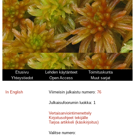
Etusivu
Lehden käytänteet
Toimituskunta
Yhteystiedot
Open Access
Muut sarjat
In English
Viimeisin julkaistu numero:
76
Julkaisufoorumin luokka: 1
Vertaisarviointimenettely
Kirjoitusohjeet tekijälle
Tarjoa artikkeli (käsikirjoitus)
Valitse numero: