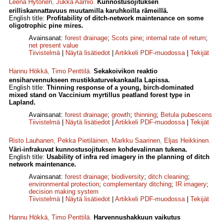
Leena Hytönen
,
Jukka Aarnio
.
Kunnostusojituksen
erilliskannattavuus muutamilla karuhkoilla rämeillä.
English title:
Profitability of ditch-network maintenance on some
oligotrophic pine mires.
Avainsanat:
forest drainage
;
Scots pine
;
internal rate of return
;
net present value
Tiivistelmä
|
Näytä lisätiedot
|
Artikkeli PDF-muodossa
|
Tekijät
Hannu Hökkä
,
Timo Penttilä
.
Sekakoivikon reaktio
ensiharvennukseen mustikkaturvekankaalla Lapissa.
English title:
Thinning response of a young, birch-dominated
mixed stand on Vaccinium myrtillus peatland forest type in
Lapland.
Avainsanat:
forest drainage
;
growth
;
thinning
;
Betula pubescens
Tiivistelmä
|
Näytä lisätiedot
|
Artikkeli PDF-muodossa
|
Tekijät
Risto Lauhanen
,
Pekka Pietiläinen
,
Markku Saarinen
,
Eljas Heikkinen
.
Väri-infrakuvat kunnostusojituksen kohdevalinnan tukena.
English title:
Usability of infra red imagery in the planning of ditch
network maintenance.
Avainsanat:
forest drainage
;
biodiversity
;
ditch cleaning
;
environmental protection
;
complementary ditching
;
IR imagery
;
decision making system
Tiivistelmä
|
Näytä lisätiedot
|
Artikkeli PDF-muodossa
|
Tekijät
Hannu Hökkä
,
Timo Penttilä
.
Harvennushakkuun vaikutus