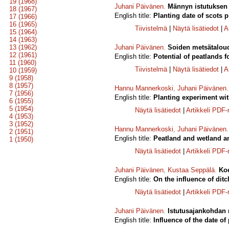
19 (1968)
Juhani Päivänen
.
Männyn istutuksen a
18 (1967)
English title:
Planting date of scots 
17 (1966)
16 (1965)
Tiivistelmä
|
Näytä lisätiedot
|
A
15 (1964)
14 (1963)
13 (1962)
Juhani Päivänen
.
Soiden metsätaloud
12 (1961)
English title:
Potential of peatlands f
11 (1960)
Tiivistelmä
|
Näytä lisätiedot
|
A
10 (1959)
9 (1958)
8 (1957)
Hannu Mannerkoski
,
Juhani Päivänen
7 (1956)
English title:
Planting experiment wi
6 (1955)
5 (1954)
Näytä lisätiedot
|
Artikkeli PDF
4 (1953)
3 (1952)
Hannu Mannerkoski
,
Juhani Päivänen
2 (1951)
English title:
Peatland and wetland am
1 (1950)
Näytä lisätiedot
|
Artikkeli PDF
Juhani Päivänen
,
Kustaa Seppälä
.
Koe
English title:
On the influence of dit
Näytä lisätiedot
|
Artikkeli PDF
Juhani Päivänen
.
Istutusajankohdan m
English title:
Influence of the date of