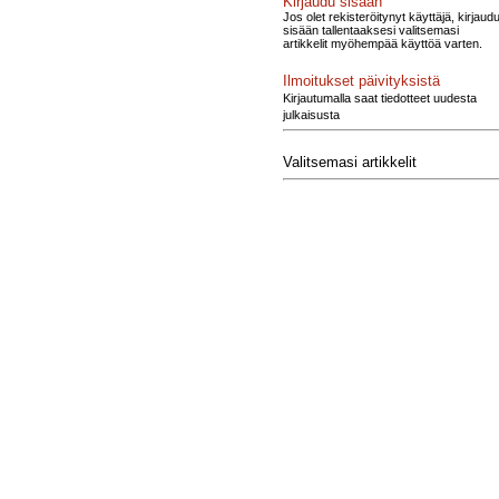
Kirjaudu sisään
Jos olet rekisteröitynyt käyttäjä, kirjaud
sisään tallentaaksesi valitsemasi
artikkelit myöhempää käyttöä varten.
Ilmoitukset päivityksistä
Kirjautumalla saat tiedotteet uudesta
julkaisusta
Valitsemasi artikkelit