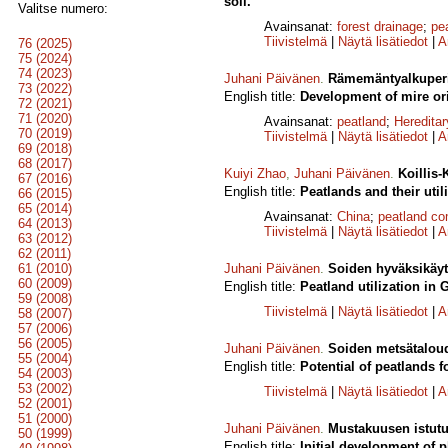
soil.
Valitse numero:
Avainsanat:
forest drainage
;
pe
Tiivistelmä
|
Näytä lisätiedot
|
A
76 (2025)
75 (2024)
74 (2023)
Juhani Päivänen
.
Rämemäntyalkuperi
73 (2022)
English title:
Development of mire ori
72 (2021)
71 (2020)
Avainsanat:
peatland
;
Hereditar
70 (2019)
Tiivistelmä
|
Näytä lisätiedot
|
A
69 (2018)
68 (2017)
Kuiyi Zhao
,
Juhani Päivänen
.
Koillis-
67 (2016)
English title:
Peatlands and their util
66 (2015)
65 (2014)
Avainsanat:
China
;
peatland c
64 (2013)
Tiivistelmä
|
Näytä lisätiedot
|
A
63 (2012)
62 (2011)
61 (2010)
Juhani Päivänen
.
Soiden hyväksikäyt
60 (2009)
English title:
Peatland utilization in
59 (2008)
Tiivistelmä
|
Näytä lisätiedot
|
A
58 (2007)
57 (2006)
56 (2005)
Juhani Päivänen
.
Soiden metsätaloud
55 (2004)
English title:
Potential of peatlands f
54 (2003)
53 (2002)
Tiivistelmä
|
Näytä lisätiedot
|
A
52 (2001)
51 (2000)
Juhani Päivänen
.
Mustakuusen istutus
50 (1999)
English title:
Initial development of 