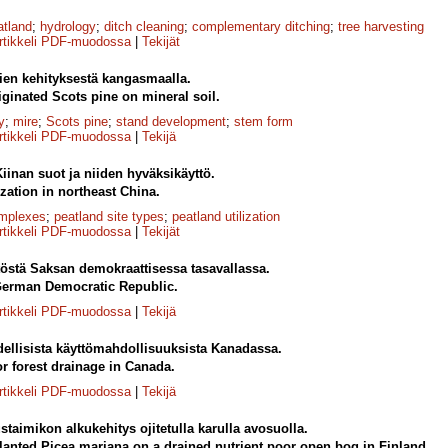
atland
;
hydrology
;
ditch cleaning
;
complementary ditching
;
tree harvesting
rtikkeli PDF-muodossa
|
Tekijät
en kehityksestä kangasmaalla.
ginated Scots pine on mineral soil.
y
;
mire
;
Scots pine
;
stand development
;
stem form
rtikkeli PDF-muodossa
|
Tekijä
Kiinan suot ja niiden hyväksikäyttö.
ization in northeast China.
omplexes
;
peatland site types
;
peatland utilization
rtikkeli PDF-muodossa
|
Tekijät
östä Saksan demokraattisessa tasavallassa.
 German Democratic Republic.
rtikkeli PDF-muodossa
|
Tekijä
ellisista käyttömahdollisuuksista Kanadassa.
or forest drainage in Canada.
rtikkeli PDF-muodossa
|
Tekijä
taimikon alkukehitys ojitetulla karulla avosuolla.
planted Picea mariana on a drained nutrient poor open bog in Finland.