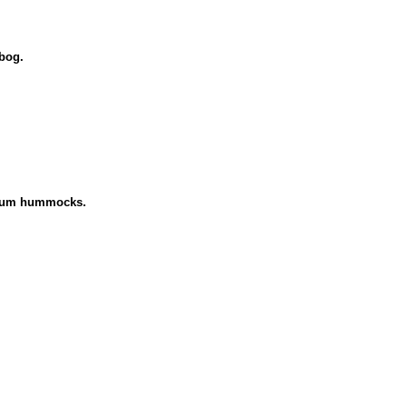
 bog.
uscum hummocks.