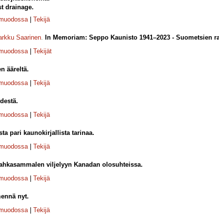
st drainage.
-muodossa
|
Tekijä
rkku Saarinen
.
In Memoriam: Seppo Kaunisto 1941–2023 - Suometsien rav
-muodossa
|
Tekijät
en ääreltä.
-muodossa
|
Tekijä
destä.
-muodossa
|
Tekijä
a pari kaunokirjallista tarinaa.
-muodossa
|
Tekijä
ahkasammalen viljelyyn Kanadan olosuhteissa.
-muodossa
|
Tekijä
mennä nyt.
-muodossa
|
Tekijä