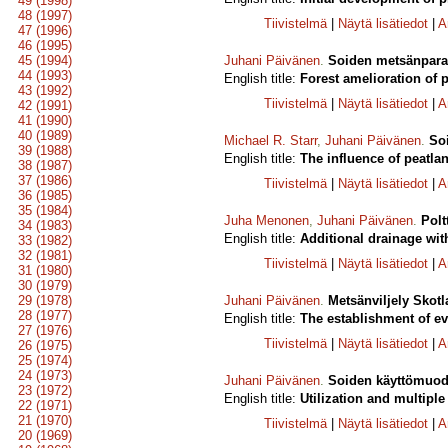
49 (1998)
48 (1997)
Tiivistelmä
|
Näytä lisätiedot
|
A
47 (1996)
46 (1995)
45 (1994)
Juhani Päivänen
.
Soiden metsänpara
44 (1993)
English title:
Forest amelioration of 
43 (1992)
Tiivistelmä
|
Näytä lisätiedot
|
A
42 (1991)
41 (1990)
40 (1989)
Michael R. Starr
,
Juhani Päivänen
.
Soi
39 (1988)
English title:
The influence of peatla
38 (1987)
37 (1986)
Tiivistelmä
|
Näytä lisätiedot
|
A
36 (1985)
35 (1984)
Juha Menonen
,
Juhani Päivänen
.
Polt
34 (1983)
English title:
Additional drainage with
33 (1982)
32 (1981)
Tiivistelmä
|
Näytä lisätiedot
|
A
31 (1980)
30 (1979)
29 (1978)
Juhani Päivänen
.
Metsänviljely Skotl
28 (1977)
English title:
The establishment of ev
27 (1976)
Tiivistelmä
|
Näytä lisätiedot
|
A
26 (1975)
25 (1974)
24 (1973)
Juhani Päivänen
.
Soiden käyttömuodo
23 (1972)
English title:
Utilization and multiple
22 (1971)
21 (1970)
Tiivistelmä
|
Näytä lisätiedot
|
A
20 (1969)