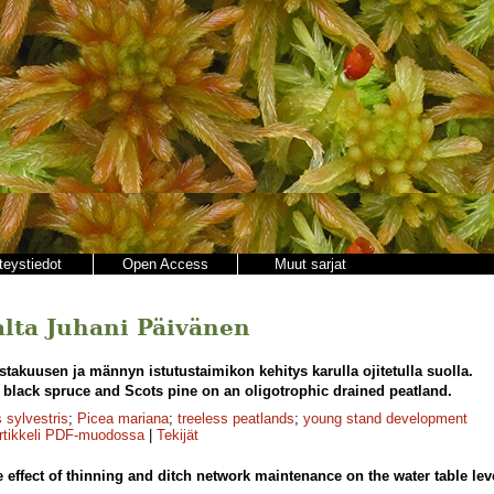
teystiedot
Open Access
Muut sarjat
jalta Juhani Päivänen
takuusen ja männyn istutustaimikon kehitys karulla ojitetulla suolla.
black spruce and Scots pine on an oligotrophic drained peatland.
 sylvestris
;
Picea mariana
;
treeless peatlands
;
young stand development
rtikkeli PDF-muodossa
|
Tekijät
 effect of thinning and ditch network maintenance on the water table lev