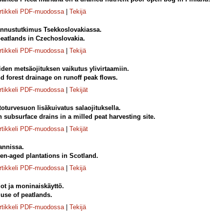
rtikkeli PDF-muodossa
|
Tekijä
nnustutkimus Tsekkoslovakiassa.
peatlands in Czechoslovakia.
rtikkeli PDF-muodossa
|
Tekijä
den metsäojituksen vaikutus ylivirtaamiin.
nd forest drainage on runoff peak flows.
rtikkeli PDF-muodossa
|
Tekijät
toturvesuon lisäkuivatus salaojituksella.
 subsurface drains in a milled peat harvesting site.
rtikkeli PDF-muodossa
|
Tekijät
annissa.
en-aged plantations in Scotland.
rtikkeli PDF-muodossa
|
Tekijä
t ja moninaiskäyttö.
 use of peatlands.
rtikkeli PDF-muodossa
|
Tekijä