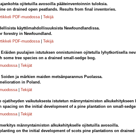
jankohta ojitetuilla avosoilla pääteinventoinnin tuloksia.
pine on drained open peatlands. Results from final inventories.
rtikkeli PDF-muodossa
|
Tekijä
ellisista käyttömahdollisuuksista Newfoundlandissa.
or forestry in Newfoundland.
rtikkeli PDF-muodossa
|
Tekijä
.
Eräiden puulajien istutuksen onnistuminen ojitetulla lyhytkortisella neva
th some tree species on a drained small-sedge bog.
-muodossa
|
Tekijät
.
Soiden ja märkien maiden metsänparannus Puolassa.
elioration in Poland.
-muodossa
|
Tekijät
 ojatiheyden vaikutuksesta istutetun männyntaimiston alkukehitykseen ly
ch spacing on the initial development of a pine plantation on small-sedge
-muodossa
|
Tekijät
erkitys männyntaimiston alkukehitykselle ojitetuilla avosoilla.
 planting on the initial development of scots pine plantations on drained