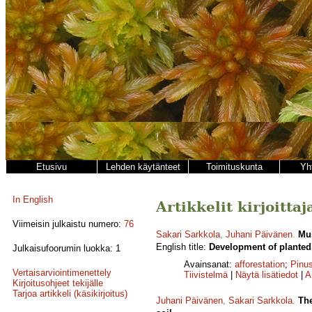
Etusivu
Lehden käytänteet
Toimituskunta
Yh
In English
Artikkelit kirjoitta
Viimeisin julkaistu numero:
76
Sakari Sarkkola
,
Juhani Päivänen
.
Mus
English title:
Development of planted 
Julkaisufoorumin luokka: 1
Avainsanat:
afforestation
;
Pinus
Vertaisarviointimenettely
Tiivistelmä
|
Näytä lisätiedot
|
A
Kirjoitusohjeet tekijälle
Tarjoa artikkeli (käsikirjoitus)
Juhani Päivänen
,
Sakari Sarkkola
.
The