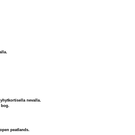
lla.
hytkortisella nevalla.
 bog.
 open peatlands.