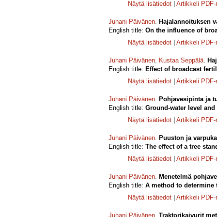
Näytä lisätiedot
|
Artikkeli PDF
Juhani Päivänen
.
Hajalannoituksen v
English title:
On the influence of broa
Näytä lisätiedot
|
Artikkeli PDF
Juhani Päivänen
,
Kustaa Seppälä
.
Haj
English title:
Effect of broadcast fer
Näytä lisätiedot
|
Artikkeli PDF
Juhani Päivänen
.
Pohjavesipinta ja t
English title:
Ground-water level an
Näytä lisätiedot
|
Artikkeli PDF
Juhani Päivänen
.
Puuston ja varpuk
English title:
The effect of a tree st
Näytä lisätiedot
|
Artikkeli PDF
Juhani Päivänen
.
Menetelmä pohjaves
English title:
A method to determine t
Näytä lisätiedot
|
Artikkeli PDF
Juhani Päivänen
.
Traktorikaivurit me