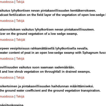
-muodossa
|
Tekijä
aikutus lyhytkortisen nevan pintakasvillisuuden kenttäkerrokseen.
dcast fertilization on the field layer of the vegetation of open low-sedge
-muodossa
|
Tekijä
alannoituksen vaikutus lyhytkortisen nevan pintakasvillisuuteen.
tilizer on the ground vegetation of a low sedge swamp.
-muodossa
|
Tekijät
urpeen vesipitoisuus rahkamättäisellä lyhytkortisella nevalla.
d water content of peat in an open low-sedge swamp with Sphagnum f
-muodossa
|
Tekijä
asvillisuuden vaikutus suon saamaan sademäärään.
and and low shrub vegetation on throughfall in drained swamps.
-muodossa
|
Tekijä
ikertoimen ja pintakasvillisuuden haihdunnan määrittämiseksi.
he ground water coefficient and the ground vegetation transpiration.
-muodossa
|
Tekijä
tsäojituskoneina.