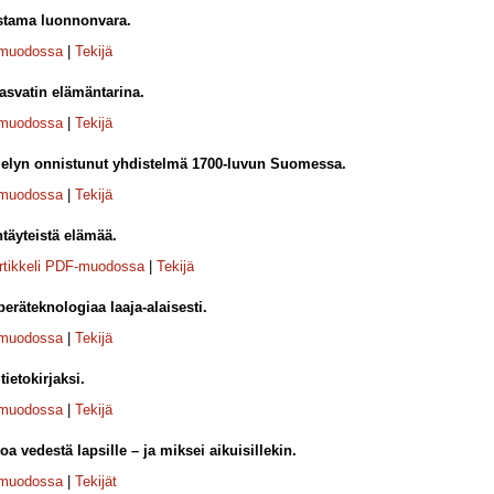
tama luonnonvara.
-muodossa
|
Tekijä
asvatin elämäntarina.
-muodossa
|
Tekijä
jelyn onnistunut yhdistelmä 1700-luvun Suomessa.
-muodossa
|
Tekijä
täyteistä elämää.
rtikkeli PDF-muodossa
|
Tekijä
peräteknologiaa laaja-alaisesti.
-muodossa
|
Tekijä
tietokirjaksi.
-muodossa
|
Tekijä
toa vedestä lapsille – ja miksei aikuisillekin.
-muodossa
|
Tekijät