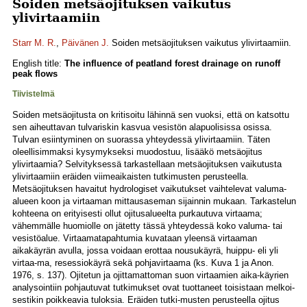
Soiden metsäojituksen vaikutus
ylivirtaamiin
Starr M. R.
,
Päivänen J.
Soiden metsäojituksen vaikutus ylivirtaamiin.
English title:
The influence of peatland forest drainage on runoff
peak flows
Tiivistelmä
Soiden metsäojitusta on kritisoitu lähinnä sen vuoksi, että on katsottu
sen aiheuttavan tulvariskin kasvua vesistön alapuolisissa osissa.
Tulvan esiintyminen on suorassa yhteydessä ylivirtaamiin. Täten
oleellisimmaksi kysymykseksi muodostuu, lisääkö metsäojitus
ylivirtaamia? Selvityksessä tarkastellaan metsäojituksen vaikutusta
ylivirtaamiin eräiden viimeaikaisten tutkimusten perusteella.
Metsäojituksen havaitut hydrologiset vaikutukset vaihtelevat valuma-
alueen koon ja virtaaman mittausaseman sijainnin mukaan. Tarkastelun
kohteena on erityisesti ollut ojitusalueelta purkautuva virtaama;
vähemmälle huomiolle on jätetty tässä yhteydessä koko valuma- tai
vesistöalue. Virtaamatapahtumia kuvataan yleensä virtaaman
aikakäyrän avulla, jossa voidaan erottaa nousukäyrä, huippu- eli yli
virtaa-ma, resessiokäyrä sekä pohjavirtaama (ks. Kuva 1 ja Anon.
1976, s. 137). Ojitetun ja ojittamattoman suon virtaamien aika-käyrien
analysointiin pohjautuvat tutkimukset ovat tuottaneet toisistaan melkoi-
sestikin poikkeavia tuloksia. Eräiden tutki-musten perusteella ojitus