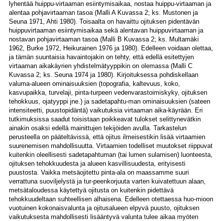
lyhentää huippu-virtaaman esiintymisaikaa, nostaa huippu-virtaaman ja
alentaa pohjavirtaaman tasoa (Malli A Kuvassa 2; ks. Mustonen ja
Seuna 1971, Ahti 1980). Toisaalta on havaittu ojituksen pidentävän
huippuvirtaaman esiintymisaikaa sekä alentavan huippuvirtaaman ja
nostavan pohjavirtaaman tasoa (Malli B Kuvassa 2; ks. Multamäki
1962, Burke 1972, Heikurainen 1976 ja 1980). Edelleen voidaan olettaa,
ja tämän suuntaisia havaintojakin on tehty, että edellä esitettyjen
virtaaman aikakäyrien yhdistelmätyyppikin on olemassa (Malli C
Kuvassa 2; ks. Seuna 1974 ja 1980). Kirjoituksessa pohdiskellaan
valuma-alueen ominaisuuksien (topografia, kaltevuus, koko,
kasvupaikka, turvelaji, pinta-turpeen vedenvarastoimiskyky, ojituksen
tehokkuus, ojatyyppi jne.) ja sadetapahtu-man ominaisuuksien (sateen
intensiteetti, puustopidäntä) vaikutuksia virtaaman aika-käyrään. Eri
tutkimuksissa saadut toisistaan poikkeavat tulokset selittynevätkin
ainakin osaksi edellä mainittujen tekijöiden avulla. Tarkastelun
perusteella on pääteltävissä, että ojitus ilmeisestikin lisää virtaamien
suurenemisen mahdollisuutta. Virtaamien todelliset muutokset riippuvat
kuitenkin oleellisesti sadetapahtuman (tai lumen sulamisen) luonteesta,
ojituksen tehokkuudesta ja alueen kasvillisuudesta, erityisesti
puustosta. Vaikka metsäojitettu pinta-ala on maassamme suuri
verrattuna suoviljelystä ja tur-peenkorjuuta varten kuivatettuun alaan,
metsätaloudessa käytettyä ojitusta on kuitenkin pidettävä
tehokkuudeltaan suhteellisen alhaisena. Edelleen otettaessa huo-mioon
vuotuinen kokonaisvalunta ja ojitusalueen elpyvä puusto, ojituksen
vaikutuksesta mahdollisesti lisääntyvä valunta tulee aikaa myöten