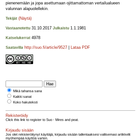
pienenemään ja jopa asettumaan ojittamattoman vertailualueen
valunnan alapuolellekin.
(Näytä)
Tekijät
31.10.2017
1.1.1981
Vastaanotettu
Julkaistu
4978
Katselukerrat
http://suo.fi/article/9527
|
Lataa PDF
Saatavilla
Mikä tahansa sana
Kaikki sanat
Koko hakuteksti
Rekisteröidy
Click this link to register to Suo - Mires and peat.
Kirjaudu sisään
Jos olet rekisteröitynyt käyttäjä, kirjaudu sisään tallentaaksesi valitsemasi artikkelit
myöhempää käyttöä varten.