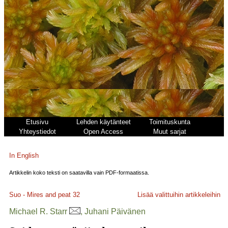
Etusivu
Lehden käytänteet
Toimituskunta
Yhteystiedot
Open Access
Muut sarjat
In English
Artikkelin koko teksti on saatavilla vain PDF-formaatissa.
Suo - Mires and peat
32
Lisää valittuihin artikkeleihin
Michael R. Starr
, Juhani Päivänen