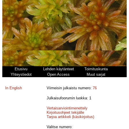
Etusivu
Lehden käytänteet
Toimituskunta
Yhteystiedot
Open Access
Muut sarjat
In English
Viimeisin julkaistu numero:
76
Julkaisufoorumin luokka: 1
Vertaisarviointimenettely
Kirjoitusohjeet tekijälle
Tarjoa artikkeli (käsikirjoitus)
Valitse numero: