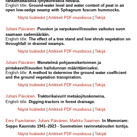
rahkamättäisellä lyhytkortisella nevalla.
English title:
Ground-water level and water content of peat in an
open low-sedge swamp with Sphagnum fuscum hummocks.
Näytä lisätiedot
|
Artikkeli PDF-muodossa
|
Tekijä
Juhani Päivänen
.
Puuston ja varpukasvillisuuden vaikutus suon
saamaan sademäärään.
English title:
The effect of a tree stand and low shrub vegetation on
throughfall in drained swamps.
Näytä lisätiedot
|
Artikkeli PDF-muodossa
|
Tekijä
Juhani Päivänen
.
Menetelmä pohjavesikertoimen ja
pintakasvillisuuden haihdunnan määrittämiseksi.
English title:
A method to determine the ground water coefficient
and the ground vegetation transpiration.
Näytä lisätiedot
|
Artikkeli PDF-muodossa
|
Tekijä
Juhani Päivänen
.
Traktorikaivurit metsäojituskoneina.
English title:
Digging-tractors in forest drainage.
Näytä lisätiedot
|
Artikkeli PDF-muodossa
|
Tekijä
Eero Paavilainen
,
Juhani Päivänen
,
Markku Saarinen
.
In Memoriam:
Seppo Kaunisto 1941–2023 - Suometsien ravinnetalouden tuntija.
Näytä lisätiedot
|
Artikkeli PDF-muodossa
|
Tekijät