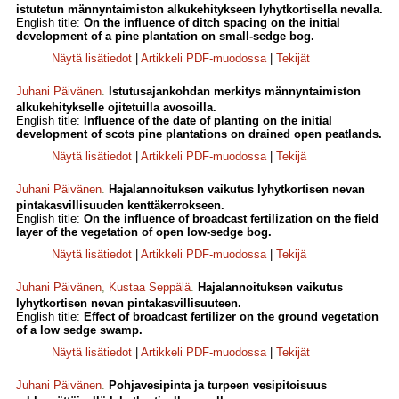
istutetun männyntaimiston alkukehitykseen lyhytkortisella nevalla.
English title:
On the influence of ditch spacing on the initial
development of a pine plantation on small-sedge bog.
Näytä lisätiedot
|
Artikkeli PDF-muodossa
|
Tekijät
Juhani Päivänen
.
Istutusajankohdan merkitys männyntaimiston
alkukehitykselle ojitetuilla avosoilla.
English title:
Influence of the date of planting on the initial
development of scots pine plantations on drained open peatlands.
Näytä lisätiedot
|
Artikkeli PDF-muodossa
|
Tekijä
Juhani Päivänen
.
Hajalannoituksen vaikutus lyhytkortisen nevan
pintakasvillisuuden kenttäkerrokseen.
English title:
On the influence of broadcast fertilization on the field
layer of the vegetation of open low-sedge bog.
Näytä lisätiedot
|
Artikkeli PDF-muodossa
|
Tekijä
Juhani Päivänen
,
Kustaa Seppälä
.
Hajalannoituksen vaikutus
lyhytkortisen nevan pintakasvillisuuteen.
English title:
Effect of broadcast fertilizer on the ground vegetation
of a low sedge swamp.
Näytä lisätiedot
|
Artikkeli PDF-muodossa
|
Tekijät
Juhani Päivänen
.
Pohjavesipinta ja turpeen vesipitoisuus