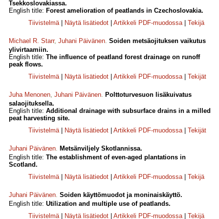
Tsekkoslovakiassa.
English title:
Forest amelioration of peatlands in Czechoslovakia.
Tiivistelmä
|
Näytä lisätiedot
|
Artikkeli PDF-muodossa
|
Tekijä
Michael R. Starr
,
Juhani Päivänen
.
Soiden metsäojituksen vaikutus
ylivirtaamiin.
English title:
The influence of peatland forest drainage on runoff
peak flows.
Tiivistelmä
|
Näytä lisätiedot
|
Artikkeli PDF-muodossa
|
Tekijät
Juha Menonen
,
Juhani Päivänen
.
Polttoturvesuon lisäkuivatus
salaojituksella.
English title:
Additional drainage with subsurface drains in a milled
peat harvesting site.
Tiivistelmä
|
Näytä lisätiedot
|
Artikkeli PDF-muodossa
|
Tekijät
Juhani Päivänen
.
Metsänviljely Skotlannissa.
English title:
The establishment of even-aged plantations in
Scotland.
Tiivistelmä
|
Näytä lisätiedot
|
Artikkeli PDF-muodossa
|
Tekijä
Juhani Päivänen
.
Soiden käyttömuodot ja moninaiskäyttö.
English title:
Utilization and multiple use of peatlands.
Tiivistelmä
|
Näytä lisätiedot
|
Artikkeli PDF-muodossa
|
Tekijä