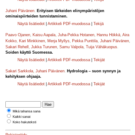
Juhani Päivänen
.
Erityisen tärkeiden elinympäristöjen
ominaispiirteiden tunnistaminen.
Näytä lisätiedot
|
Artikkeli PDF-muodossa
|
Tekijä
Paavo Ojanen
,
Kaisu Aapala
,
Juha-Pekka Hotanen
,
Hannu Hökkä
,
Aira
Kokko
,
Kari Minkkinen
,
Merja Myllys
,
Pekka Punttila
,
Juhani Päivänen
,
Sakari Rehell
,
Jukka Turunen
,
Samu Valpola
,
Tuija Vähäkuopus
.
Soiden käyttö Suomessa.
Näytä lisätiedot
|
Artikkeli PDF-muodossa
|
Tekijät
Sakari Sarkkola
,
Juhani Päivänen
.
Hydrologia – suon synnyn ja
kehityksen ohjaaja.
Näytä lisätiedot
|
Artikkeli PDF-muodossa
|
Tekijät
Mikä tahansa sana
Kaikki sanat
Koko hakuteksti
Rekisteröidy