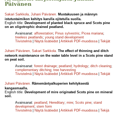
Päivänen
Sakari Sarkkola
,
Juhani Päivänen
.
Mustakuusen ja männyn
istutustaimikon kehitys karulla ojitetulla suolla.
English title:
Development of planted black spruce and Scots pine
on an oligotrophic drained peatland.
Avainsanat:
afforestation
;
Pinus sylvestris
;
Picea mariana
;
treeless peatlands
;
young stand development
Tiivistelmä
|
Näytä lisätiedot
|
Artikkeli PDF-muodossa
|
Tekijät
Juhani Päivänen
,
Sakari Sarkkola
.
The effect of thinning and ditch
network maintenance on the water table level in a Scots pine stand
on peat soil.
Avainsanat:
forest drainage
;
peatland
;
hydrology
;
ditch cleaning
;
complementary ditching
;
tree harvesting
Tiivistelmä
|
Näytä lisätiedot
|
Artikkeli PDF-muodossa
|
Tekijät
Juhani Päivänen
.
Rämemäntyalkuperien kehityksestä
kangasmaalla.
English title:
Development of mire originated Scots pine on mineral
soil.
Avainsanat:
peatland
;
Hereditary
;
mire
;
Scots pine
;
stand
development
;
stem form
Tiivistelmä
|
Näytä lisätiedot
|
Artikkeli PDF-muodossa
|
Tekijä