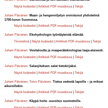
Näytä lisätiedot
|
Artikkeli PDF-muodossa
|
Tekijä
Juhani Päivänen
.
Maan- ja hengenviljelyn onnistunut yhdistelmä
1700-luvun Suomessa.
Näytä lisätiedot
|
Artikkeli PDF-muodossa
|
Tekijä
Juhani Päivänen
.
Ekohydrologin työntäyteistä elämää.
Tiivistelmä
|
Näytä lisätiedot
|
Artikkeli PDF-muodossa
|
Tekijä
Juhani Päivänen
.
Vesitaloutta ja maaperäteknologiaa laaja-alaisesti.
Näytä lisätiedot
|
Artikkeli PDF-muodossa
|
Tekijä
Juhani Päivänen
.
Salaojituksen salat tietokirjaksi.
Näytä lisätiedot
|
Artikkeli PDF-muodossa
|
Tekijä
Juhani Päivänen
,
Toivo Päivänen
.
Tietoa vedestä lapsille – ja miksei
aikuisillekin.
Näytä lisätiedot
|
Artikkeli PDF-muodossa
|
Tekijät
Juhani Päivänen
.
Käypä hoito -suositus suometsille.
Näytä lisätiedot
|
Artikkeli PDF-muodossa
|
Tekijä