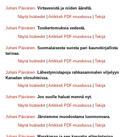
Juhani Päivänen
.
Virtavesistä ja niiden ääreltä.
Näytä lisätiedot
|
Artikkeli PDF-muodossa
|
Tekijä
Juhani Päivänen
.
Tosikertomuksia vedestä.
Näytä lisätiedot
|
Artikkeli PDF-muodossa
|
Tekijä
Juhani Päivänen
.
Suomalaisesta suosta pari kaunokirjallista
tarinaa.
Näytä lisätiedot
|
Artikkeli PDF-muodossa
|
Tekijä
Juhani Päivänen
.
Lähestymistapoja rahkasammalen viljelyyn
Kanadan olosuhteissa.
Näytä lisätiedot
|
Artikkeli PDF-muodossa
|
Tekijä
Juhani Päivänen
.
Jos suolle haluat mennä nyt.
Näytä lisätiedot
|
Artikkeli PDF-muodossa
|
Tekijä
Juhani Päivänen
.
Järviemme muodostama luonnonvara.
Näytä lisätiedot
|
Artikkeli PDF-muodossa
|
Tekijä
Juhani Päivänen
.
Marskimaa ja sen kasvatin elämäntarina.