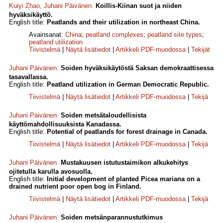
Kuiyi Zhao
,
Juhani Päivänen
.
Koillis-Kiinan suot ja niiden
hyväksikäyttö.
English title:
Peatlands and their utilization in northeast China.
Avainsanat:
China
;
peatland complexes
;
peatland site types
;
peatland utilization
Tiivistelmä
|
Näytä lisätiedot
|
Artikkeli PDF-muodossa
|
Tekijät
Juhani Päivänen
.
Soiden hyväksikäytöstä Saksan demokraattisessa
tasavallassa.
English title:
Peatland utilization in German Democratic Republic.
Tiivistelmä
|
Näytä lisätiedot
|
Artikkeli PDF-muodossa
|
Tekijä
Juhani Päivänen
.
Soiden metsätaloudellisista
käyttömahdollisuuksista Kanadassa.
English title:
Potential of peatlands for forest drainage in Canada.
Tiivistelmä
|
Näytä lisätiedot
|
Artikkeli PDF-muodossa
|
Tekijä
Juhani Päivänen
.
Mustakuusen istutustaimikon alkukehitys
ojitetulla karulla avosuolla.
English title:
Initial development of planted Picea mariana on a
drained nutrient poor open bog in Finland.
Tiivistelmä
|
Näytä lisätiedot
|
Artikkeli PDF-muodossa
|
Tekijä
Juhani Päivänen
.
Soiden metsänparannustutkimus