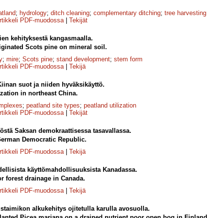
atland
;
hydrology
;
ditch cleaning
;
complementary ditching
;
tree harvesting
rtikkeli PDF-muodossa
|
Tekijät
en kehityksestä kangasmaalla.
ginated Scots pine on mineral soil.
y
;
mire
;
Scots pine
;
stand development
;
stem form
rtikkeli PDF-muodossa
|
Tekijä
Kiinan suot ja niiden hyväksikäyttö.
ization in northeast China.
omplexes
;
peatland site types
;
peatland utilization
rtikkeli PDF-muodossa
|
Tekijät
östä Saksan demokraattisessa tasavallassa.
 German Democratic Republic.
rtikkeli PDF-muodossa
|
Tekijä
ellisista käyttömahdollisuuksista Kanadassa.
or forest drainage in Canada.
rtikkeli PDF-muodossa
|
Tekijä
taimikon alkukehitys ojitetulla karulla avosuolla.
planted Picea mariana on a drained nutrient poor open bog in Finland.