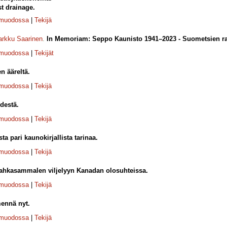
st drainage.
-muodossa
|
Tekijä
rkku Saarinen
.
In Memoriam: Seppo Kaunisto 1941–2023 - Suometsien rav
-muodossa
|
Tekijät
en ääreltä.
-muodossa
|
Tekijä
destä.
-muodossa
|
Tekijä
a pari kaunokirjallista tarinaa.
-muodossa
|
Tekijä
ahkasammalen viljelyyn Kanadan olosuhteissa.
-muodossa
|
Tekijä
mennä nyt.
-muodossa
|
Tekijä