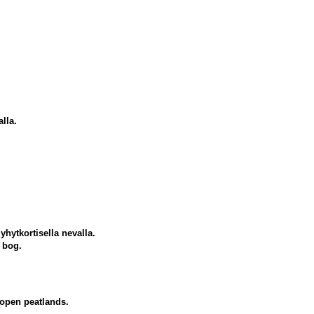
lla.
hytkortisella nevalla.
 bog.
 open peatlands.