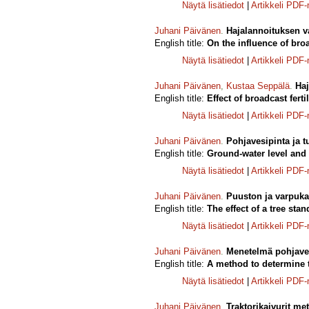
Näytä lisätiedot
|
Artikkeli PDF
Juhani Päivänen
.
Hajalannoituksen v
English title:
On the influence of broa
Näytä lisätiedot
|
Artikkeli PDF
Juhani Päivänen
,
Kustaa Seppälä
.
Haj
English title:
Effect of broadcast fer
Näytä lisätiedot
|
Artikkeli PDF
Juhani Päivänen
.
Pohjavesipinta ja t
English title:
Ground-water level an
Näytä lisätiedot
|
Artikkeli PDF
Juhani Päivänen
.
Puuston ja varpuk
English title:
The effect of a tree st
Näytä lisätiedot
|
Artikkeli PDF
Juhani Päivänen
.
Menetelmä pohjaves
English title:
A method to determine t
Näytä lisätiedot
|
Artikkeli PDF
Juhani Päivänen
.
Traktorikaivurit me