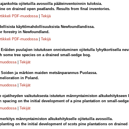
jankohta ojitetuilla avosoilla pääteinventoinnin tuloksia.
pine on drained open peatlands. Results from final inventories.
rtikkeli PDF-muodossa
|
Tekijä
ellisista käyttömahdollisuuksista Newfoundlandissa.
or forestry in Newfoundland.
rtikkeli PDF-muodossa
|
Tekijä
.
Eräiden puulajien istutuksen onnistuminen ojitetulla lyhytkortisella neva
th some tree species on a drained small-sedge bog.
-muodossa
|
Tekijät
.
Soiden ja märkien maiden metsänparannus Puolassa.
elioration in Poland.
-muodossa
|
Tekijät
 ojatiheyden vaikutuksesta istutetun männyntaimiston alkukehitykseen ly
ch spacing on the initial development of a pine plantation on small-sedge
-muodossa
|
Tekijät
erkitys männyntaimiston alkukehitykselle ojitetuilla avosoilla.
 planting on the initial development of scots pine plantations on drained