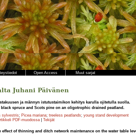
teystiedot
Open Access
Muut sarjat
jalta Juhani Päivänen
takuusen ja männyn istutustaimikon kehitys karulla ojitetulla suolla.
black spruce and Scots pine on an oligotrophic drained peatland.
 sylvestris
;
Picea mariana
;
treeless peatlands
;
young stand development
rtikkeli PDF-muodossa
|
Tekijät
 effect of thinning and ditch network maintenance on the water table lev