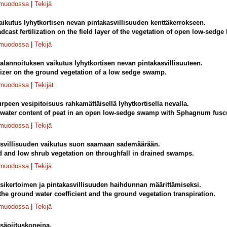
-muodossa
|
Tekijä
aikutus lyhytkortisen nevan pintakasvillisuuden kenttäkerrokseen.
dcast fertilization on the field layer of the vegetation of open low-sedge
-muodossa
|
Tekijä
alannoituksen vaikutus lyhytkortisen nevan pintakasvillisuuteen.
tilizer on the ground vegetation of a low sedge swamp.
-muodossa
|
Tekijät
urpeen vesipitoisuus rahkamättäisellä lyhytkortisella nevalla.
d water content of peat in an open low-sedge swamp with Sphagnum f
-muodossa
|
Tekijä
asvillisuuden vaikutus suon saamaan sademäärään.
and and low shrub vegetation on throughfall in drained swamps.
-muodossa
|
Tekijä
ikertoimen ja pintakasvillisuuden haihdunnan määrittämiseksi.
he ground water coefficient and the ground vegetation transpiration.
-muodossa
|
Tekijä
tsäojituskoneina.