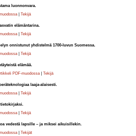
tama luonnonvara.
-muodossa
|
Tekijä
asvatin elämäntarina.
-muodossa
|
Tekijä
jelyn onnistunut yhdistelmä 1700-luvun Suomessa.
-muodossa
|
Tekijä
täyteistä elämää.
rtikkeli PDF-muodossa
|
Tekijä
peräteknologiaa laaja-alaisesti.
-muodossa
|
Tekijä
tietokirjaksi.
-muodossa
|
Tekijä
toa vedestä lapsille – ja miksei aikuisillekin.
-muodossa
|
Tekijät