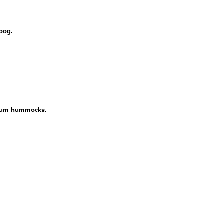
 bog.
uscum hummocks.