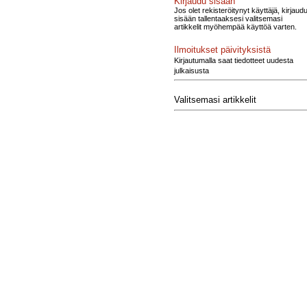
Kirjaudu sisään
Jos olet rekisteröitynyt käyttäjä, kirjaud
sisään tallentaaksesi valitsemasi
artikkelit myöhempää käyttöä varten.
Ilmoitukset päivityksistä
Kirjautumalla saat tiedotteet uudesta
julkaisusta
Valitsemasi artikkelit