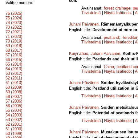
soil.
Valitse numero:
Avainsanat:
forest drainage
;
pe
Tiivistelmä
|
Näytä lisätiedot
|
A
76 (2025)
75 (2024)
74 (2023)
Juhani Päivänen
.
Rämemäntyalkuperi
73 (2022)
English title:
Development of mire ori
72 (2021)
71 (2020)
Avainsanat:
peatland
;
Hereditar
70 (2019)
Tiivistelmä
|
Näytä lisätiedot
|
A
69 (2018)
68 (2017)
Kuiyi Zhao
,
Juhani Päivänen
.
Koillis-
67 (2016)
English title:
Peatlands and their util
66 (2015)
65 (2014)
Avainsanat:
China
;
peatland c
64 (2013)
Tiivistelmä
|
Näytä lisätiedot
|
A
63 (2012)
62 (2011)
61 (2010)
Juhani Päivänen
.
Soiden hyväksikäyt
60 (2009)
English title:
Peatland utilization in
59 (2008)
Tiivistelmä
|
Näytä lisätiedot
|
A
58 (2007)
57 (2006)
56 (2005)
Juhani Päivänen
.
Soiden metsätaloud
55 (2004)
English title:
Potential of peatlands f
54 (2003)
53 (2002)
Tiivistelmä
|
Näytä lisätiedot
|
A
52 (2001)
51 (2000)
Juhani Päivänen
.
Mustakuusen istutus
50 (1999)
English title:
Initial development of 