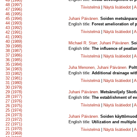
49 (1998)
48 (1997)
Tiivistelmä
|
Näytä lisätiedot
|
A
47 (1996)
46 (1995)
45 (1994)
Juhani Päivänen
.
Soiden metsänpara
44 (1993)
English title:
Forest amelioration of 
43 (1992)
Tiivistelmä
|
Näytä lisätiedot
|
A
42 (1991)
41 (1990)
40 (1989)
Michael R. Starr
,
Juhani Päivänen
.
Soi
39 (1988)
English title:
The influence of peatla
38 (1987)
37 (1986)
Tiivistelmä
|
Näytä lisätiedot
|
A
36 (1985)
35 (1984)
Juha Menonen
,
Juhani Päivänen
.
Polt
34 (1983)
English title:
Additional drainage with
33 (1982)
32 (1981)
Tiivistelmä
|
Näytä lisätiedot
|
A
31 (1980)
30 (1979)
29 (1978)
Juhani Päivänen
.
Metsänviljely Skotl
28 (1977)
English title:
The establishment of ev
27 (1976)
Tiivistelmä
|
Näytä lisätiedot
|
A
26 (1975)
25 (1974)
24 (1973)
Juhani Päivänen
.
Soiden käyttömuodo
23 (1972)
English title:
Utilization and multiple
22 (1971)
21 (1970)
Tiivistelmä
|
Näytä lisätiedot
|
A
20 (1969)