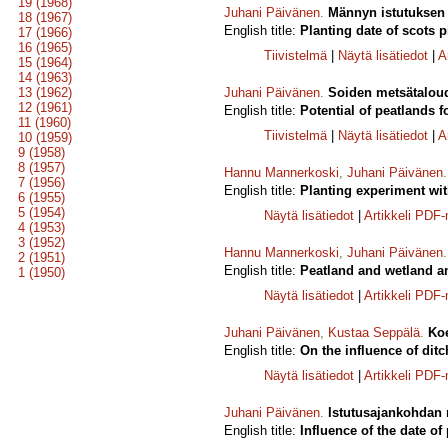
19 (1968)
Juhani Päivänen
.
Männyn istutuksen a
18 (1967)
English title:
Planting date of scots 
17 (1966)
16 (1965)
Tiivistelmä
|
Näytä lisätiedot
|
A
15 (1964)
14 (1963)
13 (1962)
Juhani Päivänen
.
Soiden metsätaloud
12 (1961)
English title:
Potential of peatlands f
11 (1960)
Tiivistelmä
|
Näytä lisätiedot
|
A
10 (1959)
9 (1958)
8 (1957)
Hannu Mannerkoski
,
Juhani Päivänen
7 (1956)
English title:
Planting experiment wi
6 (1955)
5 (1954)
Näytä lisätiedot
|
Artikkeli PDF
4 (1953)
3 (1952)
Hannu Mannerkoski
,
Juhani Päivänen
2 (1951)
English title:
Peatland and wetland am
1 (1950)
Näytä lisätiedot
|
Artikkeli PDF
Juhani Päivänen
,
Kustaa Seppälä
.
Koe
English title:
On the influence of dit
Näytä lisätiedot
|
Artikkeli PDF
Juhani Päivänen
.
Istutusajankohdan m
English title:
Influence of the date of