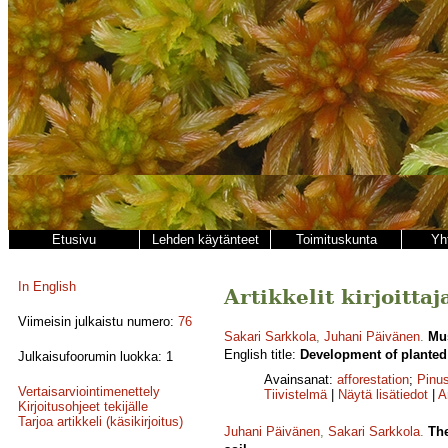
Etusivu
Lehden käytänteet
Toimituskunta
Yh
In English
Artikkelit kirjoitta
Viimeisin julkaistu numero:
76
Sakari Sarkkola
,
Juhani Päivänen
.
Mus
English title:
Development of planted 
Julkaisufoorumin luokka: 1
Avainsanat:
afforestation
;
Pinus
Vertaisarviointimenettely
Tiivistelmä
|
Näytä lisätiedot
|
A
Kirjoitusohjeet tekijälle
Tarjoa artikkeli (käsikirjoitus)
Juhani Päivänen
,
Sakari Sarkkola
.
The