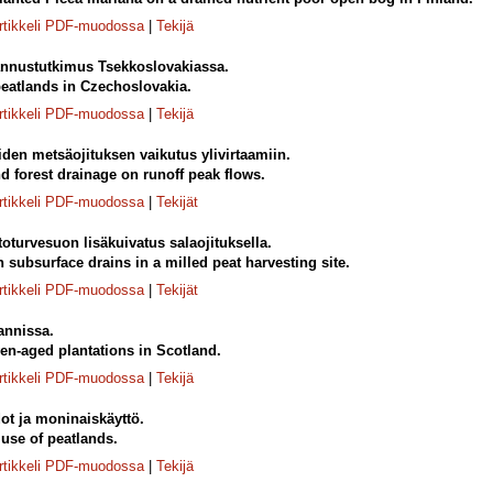
rtikkeli PDF-muodossa
|
Tekijä
nnustutkimus Tsekkoslovakiassa.
peatlands in Czechoslovakia.
rtikkeli PDF-muodossa
|
Tekijä
den metsäojituksen vaikutus ylivirtaamiin.
nd forest drainage on runoff peak flows.
rtikkeli PDF-muodossa
|
Tekijät
toturvesuon lisäkuivatus salaojituksella.
 subsurface drains in a milled peat harvesting site.
rtikkeli PDF-muodossa
|
Tekijät
annissa.
en-aged plantations in Scotland.
rtikkeli PDF-muodossa
|
Tekijä
t ja moninaiskäyttö.
 use of peatlands.
rtikkeli PDF-muodossa
|
Tekijä