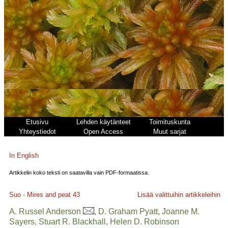
Etusivu
Lehden käytänteet
Toimituskunta
Yhteystiedot
Open Access
Muut sarjat
In English
Artikkelin koko teksti on saatavilla vain PDF-formaatissa.
Suo - Mires and peat
43
Lisää valittuihin artikkeleihin
A. Russel Anderson
, D. Graham Pyatt, Joanne M.
Sayers, Stuart R. Blackhall, Helen D. Robinson