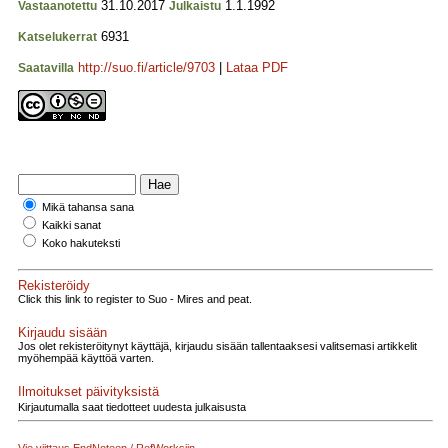
31.10.2017
1.1.1992
Vastaanotettu
Julkaistu
6931
Katselukerrat
http://suo.fi/article/9703
|
Lataa PDF
Saatavilla
Mikä tahansa sana
Kaikki sanat
Koko hakuteksti
Rekisteröidy
Click this link to register to Suo - Mires and peat.
Kirjaudu sisään
Jos olet rekisteröitynyt käyttäjä, kirjaudu sisään tallentaaksesi valitsemasi artikkelit
myöhempää käyttöä varten.
Ilmoitukset päivityksistä
Kirjautumalla saat tiedotteet uudesta julkaisusta