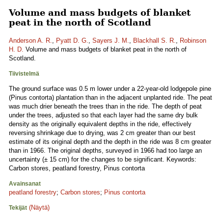
Volume and mass budgets of blanket
peat in the north of Scotland
Anderson A. R.
,
Pyatt D. G.
,
Sayers J. M.
,
Blackhall S. R.
,
Robinson
H. D.
Volume and mass budgets of blanket peat in the north of
Scotland.
Tiivistelmä
The ground surface was 0.5 m lower under a 22-year-old lodgepole pine
(Pinus contorta) plantation than in the adjacent unplanted ride. The peat
was much drier beneath the trees than in the ride. The depth of peat
under the trees, adjusted so that each layer had the same dry bulk
density as the originally equivalent depths in the ride, effectively
reversing shrinkage due to drying, was 2 cm greater than our best
estimate of its original depth and the depth in the ride was 8 cm greater
than in 1966. The original depths, surveyed in 1966 had too large an
uncertainty (± 15 cm) for the changes to be significant. Keywords:
Carbon stores, peatland forestry, Pinus contorta
Avainsanat
peatland forestry
;
Carbon stores
;
Pinus contorta
(Näytä)
Tekijät