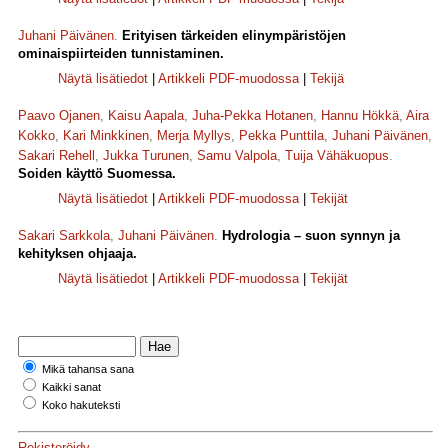
Juhani Päivänen
.
Erityisen tärkeiden elinympäristöjen
ominaispiirteiden tunnistaminen.
Näytä lisätiedot
|
Artikkeli PDF-muodossa
|
Tekijä
Paavo Ojanen
,
Kaisu Aapala
,
Juha-Pekka Hotanen
,
Hannu Hökkä
,
Aira
Kokko
,
Kari Minkkinen
,
Merja Myllys
,
Pekka Punttila
,
Juhani Päivänen
,
Sakari Rehell
,
Jukka Turunen
,
Samu Valpola
,
Tuija Vähäkuopus
.
Soiden käyttö Suomessa.
Näytä lisätiedot
|
Artikkeli PDF-muodossa
|
Tekijät
Sakari Sarkkola
,
Juhani Päivänen
.
Hydrologia – suon synnyn ja
kehityksen ohjaaja.
Näytä lisätiedot
|
Artikkeli PDF-muodossa
|
Tekijät
Mikä tahansa sana
Kaikki sanat
Koko hakuteksti
Rekisteröidy