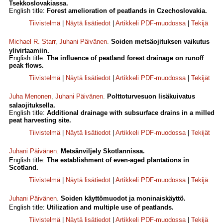
Tsekkoslovakiassa.
English title:
Forest amelioration of peatlands in Czechoslovakia.
Tiivistelmä
|
Näytä lisätiedot
|
Artikkeli PDF-muodossa
|
Tekijä
Michael R. Starr
,
Juhani Päivänen
.
Soiden metsäojituksen vaikutus
ylivirtaamiin.
English title:
The influence of peatland forest drainage on runoff
peak flows.
Tiivistelmä
|
Näytä lisätiedot
|
Artikkeli PDF-muodossa
|
Tekijät
Juha Menonen
,
Juhani Päivänen
.
Polttoturvesuon lisäkuivatus
salaojituksella.
English title:
Additional drainage with subsurface drains in a milled
peat harvesting site.
Tiivistelmä
|
Näytä lisätiedot
|
Artikkeli PDF-muodossa
|
Tekijät
Juhani Päivänen
.
Metsänviljely Skotlannissa.
English title:
The establishment of even-aged plantations in
Scotland.
Tiivistelmä
|
Näytä lisätiedot
|
Artikkeli PDF-muodossa
|
Tekijä
Juhani Päivänen
.
Soiden käyttömuodot ja moninaiskäyttö.
English title:
Utilization and multiple use of peatlands.
Tiivistelmä
|
Näytä lisätiedot
|
Artikkeli PDF-muodossa
|
Tekijä