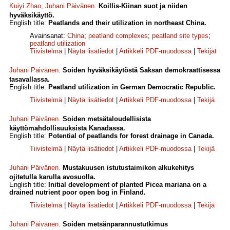
Kuiyi Zhao
,
Juhani Päivänen
.
Koillis-Kiinan suot ja niiden
hyväksikäyttö.
English title:
Peatlands and their utilization in northeast China.
Avainsanat:
China
;
peatland complexes
;
peatland site types
;
peatland utilization
Tiivistelmä
|
Näytä lisätiedot
|
Artikkeli PDF-muodossa
|
Tekijät
Juhani Päivänen
.
Soiden hyväksikäytöstä Saksan demokraattisessa
tasavallassa.
English title:
Peatland utilization in German Democratic Republic.
Tiivistelmä
|
Näytä lisätiedot
|
Artikkeli PDF-muodossa
|
Tekijä
Juhani Päivänen
.
Soiden metsätaloudellisista
käyttömahdollisuuksista Kanadassa.
English title:
Potential of peatlands for forest drainage in Canada.
Tiivistelmä
|
Näytä lisätiedot
|
Artikkeli PDF-muodossa
|
Tekijä
Juhani Päivänen
.
Mustakuusen istutustaimikon alkukehitys
ojitetulla karulla avosuolla.
English title:
Initial development of planted Picea mariana on a
drained nutrient poor open bog in Finland.
Tiivistelmä
|
Näytä lisätiedot
|
Artikkeli PDF-muodossa
|
Tekijä
Juhani Päivänen
.
Soiden metsänparannustutkimus