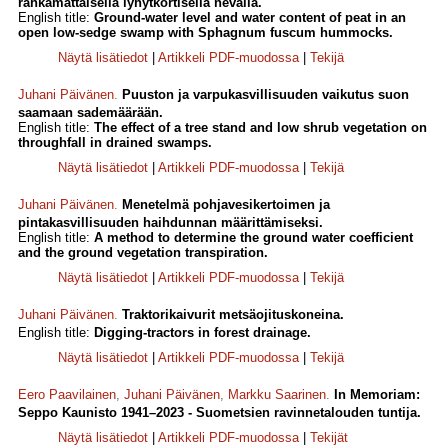
rahkamättäisellä lyhytkortisella nevalla.
English title:
Ground-water level and water content of peat in an
open low-sedge swamp with Sphagnum fuscum hummocks.
Näytä lisätiedot
|
Artikkeli PDF-muodossa
|
Tekijä
Juhani Päivänen
.
Puuston ja varpukasvillisuuden vaikutus suon
saamaan sademäärään.
English title:
The effect of a tree stand and low shrub vegetation on
throughfall in drained swamps.
Näytä lisätiedot
|
Artikkeli PDF-muodossa
|
Tekijä
Juhani Päivänen
.
Menetelmä pohjavesikertoimen ja
pintakasvillisuuden haihdunnan määrittämiseksi.
English title:
A method to determine the ground water coefficient
and the ground vegetation transpiration.
Näytä lisätiedot
|
Artikkeli PDF-muodossa
|
Tekijä
Juhani Päivänen
.
Traktorikaivurit metsäojituskoneina.
English title:
Digging-tractors in forest drainage.
Näytä lisätiedot
|
Artikkeli PDF-muodossa
|
Tekijä
Eero Paavilainen
,
Juhani Päivänen
,
Markku Saarinen
.
In Memoriam:
Seppo Kaunisto 1941–2023 - Suometsien ravinnetalouden tuntija.
Näytä lisätiedot
|
Artikkeli PDF-muodossa
|
Tekijät