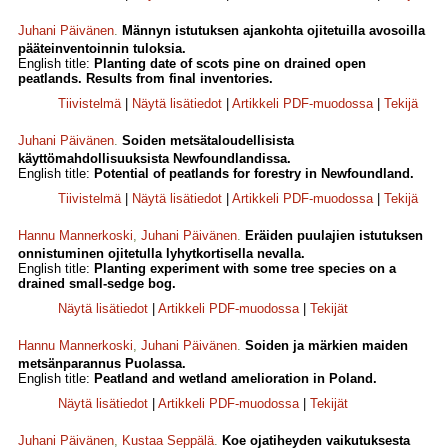
Juhani Päivänen
.
Männyn istutuksen ajankohta ojitetuilla avosoilla
pääteinventoinnin tuloksia.
English title:
Planting date of scots pine on drained open
peatlands. Results from final inventories.
Tiivistelmä
|
Näytä lisätiedot
|
Artikkeli PDF-muodossa
|
Tekijä
Juhani Päivänen
.
Soiden metsätaloudellisista
käyttömahdollisuuksista Newfoundlandissa.
English title:
Potential of peatlands for forestry in Newfoundland.
Tiivistelmä
|
Näytä lisätiedot
|
Artikkeli PDF-muodossa
|
Tekijä
Hannu Mannerkoski
,
Juhani Päivänen
.
Eräiden puulajien istutuksen
onnistuminen ojitetulla lyhytkortisella nevalla.
English title:
Planting experiment with some tree species on a
drained small-sedge bog.
Näytä lisätiedot
|
Artikkeli PDF-muodossa
|
Tekijät
Hannu Mannerkoski
,
Juhani Päivänen
.
Soiden ja märkien maiden
metsänparannus Puolassa.
English title:
Peatland and wetland amelioration in Poland.
Näytä lisätiedot
|
Artikkeli PDF-muodossa
|
Tekijät
Juhani Päivänen
,
Kustaa Seppälä
.
Koe ojatiheyden vaikutuksesta