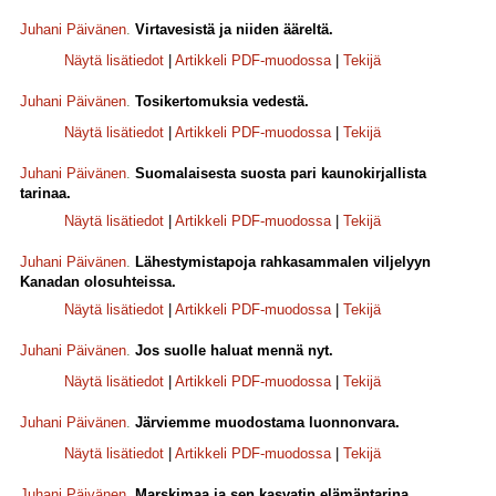
Juhani Päivänen
.
Virtavesistä ja niiden ääreltä.
Näytä lisätiedot
|
Artikkeli PDF-muodossa
|
Tekijä
Juhani Päivänen
.
Tosikertomuksia vedestä.
Näytä lisätiedot
|
Artikkeli PDF-muodossa
|
Tekijä
Juhani Päivänen
.
Suomalaisesta suosta pari kaunokirjallista
tarinaa.
Näytä lisätiedot
|
Artikkeli PDF-muodossa
|
Tekijä
Juhani Päivänen
.
Lähestymistapoja rahkasammalen viljelyyn
Kanadan olosuhteissa.
Näytä lisätiedot
|
Artikkeli PDF-muodossa
|
Tekijä
Juhani Päivänen
.
Jos suolle haluat mennä nyt.
Näytä lisätiedot
|
Artikkeli PDF-muodossa
|
Tekijä
Juhani Päivänen
.
Järviemme muodostama luonnonvara.
Näytä lisätiedot
|
Artikkeli PDF-muodossa
|
Tekijä
Juhani Päivänen
.
Marskimaa ja sen kasvatin elämäntarina.