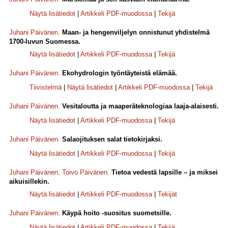
Näytä lisätiedot
|
Artikkeli PDF-muodossa
|
Tekijä
Juhani Päivänen
.
Maan- ja hengenviljelyn onnistunut yhdistelmä
1700-luvun Suomessa.
Näytä lisätiedot
|
Artikkeli PDF-muodossa
|
Tekijä
Juhani Päivänen
.
Ekohydrologin työntäyteistä elämää.
Tiivistelmä
|
Näytä lisätiedot
|
Artikkeli PDF-muodossa
|
Tekijä
Juhani Päivänen
.
Vesitaloutta ja maaperäteknologiaa laaja-alaisesti.
Näytä lisätiedot
|
Artikkeli PDF-muodossa
|
Tekijä
Juhani Päivänen
.
Salaojituksen salat tietokirjaksi.
Näytä lisätiedot
|
Artikkeli PDF-muodossa
|
Tekijä
Juhani Päivänen
,
Toivo Päivänen
.
Tietoa vedestä lapsille – ja miksei
aikuisillekin.
Näytä lisätiedot
|
Artikkeli PDF-muodossa
|
Tekijät
Juhani Päivänen
.
Käypä hoito -suositus suometsille.
Näytä lisätiedot
|
Artikkeli PDF-muodossa
|
Tekijä