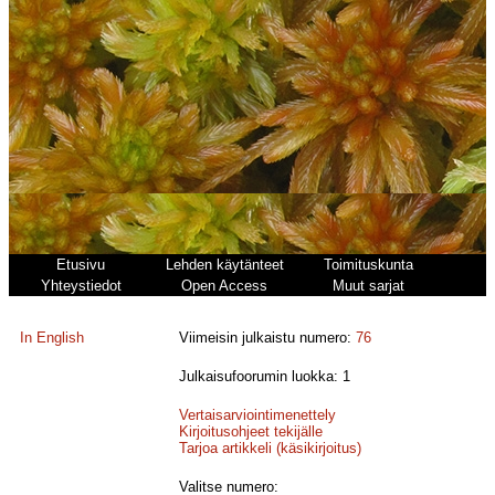
Etusivu
Lehden käytänteet
Toimituskunta
Yhteystiedot
Open Access
Muut sarjat
In English
Viimeisin julkaistu numero:
76
Julkaisufoorumin luokka: 1
Vertaisarviointimenettely
Kirjoitusohjeet tekijälle
Tarjoa artikkeli (käsikirjoitus)
Valitse numero: