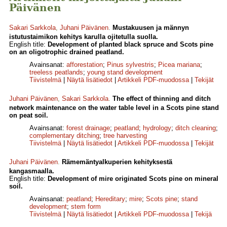
Päivänen
Sakari Sarkkola
,
Juhani Päivänen
.
Mustakuusen ja männyn
istutustaimikon kehitys karulla ojitetulla suolla.
English title:
Development of planted black spruce and Scots pine
on an oligotrophic drained peatland.
Avainsanat:
afforestation
;
Pinus sylvestris
;
Picea mariana
;
treeless peatlands
;
young stand development
Tiivistelmä
|
Näytä lisätiedot
|
Artikkeli PDF-muodossa
|
Tekijät
Juhani Päivänen
,
Sakari Sarkkola
.
The effect of thinning and ditch
network maintenance on the water table level in a Scots pine stand
on peat soil.
Avainsanat:
forest drainage
;
peatland
;
hydrology
;
ditch cleaning
;
complementary ditching
;
tree harvesting
Tiivistelmä
|
Näytä lisätiedot
|
Artikkeli PDF-muodossa
|
Tekijät
Juhani Päivänen
.
Rämemäntyalkuperien kehityksestä
kangasmaalla.
English title:
Development of mire originated Scots pine on mineral
soil.
Avainsanat:
peatland
;
Hereditary
;
mire
;
Scots pine
;
stand
development
;
stem form
Tiivistelmä
|
Näytä lisätiedot
|
Artikkeli PDF-muodossa
|
Tekijä