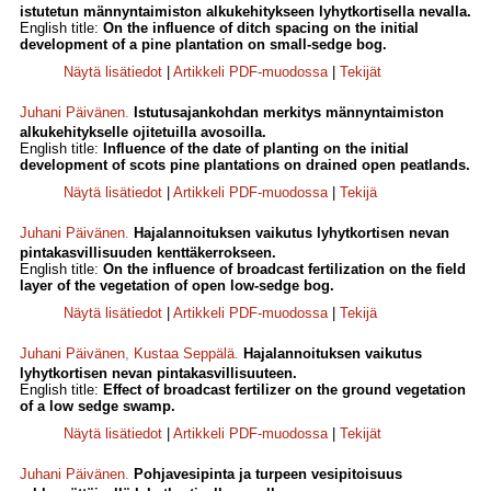
istutetun männyntaimiston alkukehitykseen lyhytkortisella nevalla.
English title:
On the influence of ditch spacing on the initial
development of a pine plantation on small-sedge bog.
Näytä lisätiedot
|
Artikkeli PDF-muodossa
|
Tekijät
Juhani Päivänen
.
Istutusajankohdan merkitys männyntaimiston
alkukehitykselle ojitetuilla avosoilla.
English title:
Influence of the date of planting on the initial
development of scots pine plantations on drained open peatlands.
Näytä lisätiedot
|
Artikkeli PDF-muodossa
|
Tekijä
Juhani Päivänen
.
Hajalannoituksen vaikutus lyhytkortisen nevan
pintakasvillisuuden kenttäkerrokseen.
English title:
On the influence of broadcast fertilization on the field
layer of the vegetation of open low-sedge bog.
Näytä lisätiedot
|
Artikkeli PDF-muodossa
|
Tekijä
Juhani Päivänen
,
Kustaa Seppälä
.
Hajalannoituksen vaikutus
lyhytkortisen nevan pintakasvillisuuteen.
English title:
Effect of broadcast fertilizer on the ground vegetation
of a low sedge swamp.
Näytä lisätiedot
|
Artikkeli PDF-muodossa
|
Tekijät
Juhani Päivänen
.
Pohjavesipinta ja turpeen vesipitoisuus