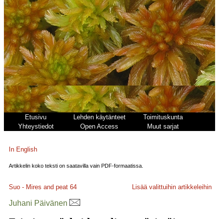
Etusivu
Lehden käytänteet
Toimituskunta
Yhteystiedot
Open Access
Muut sarjat
In English
Artikkelin koko teksti on saatavilla vain PDF-formaatissa.
Suo - Mires and peat
64
Lisää valittuihin artikkeleihin
Juhani Päivänen