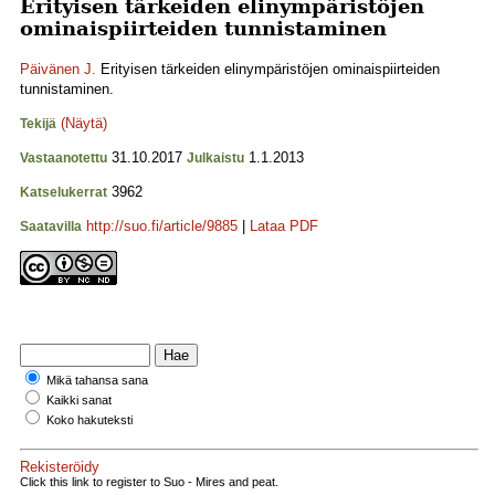
Erityisen tärkeiden elinympäristöjen
ominaispiirteiden tunnistaminen
Päivänen J.
Erityisen tärkeiden elinympäristöjen ominaispiirteiden
tunnistaminen.
(Näytä)
Tekijä
31.10.2017
1.1.2013
Vastaanotettu
Julkaistu
3962
Katselukerrat
http://suo.fi/article/9885
|
Lataa PDF
Saatavilla
Mikä tahansa sana
Kaikki sanat
Koko hakuteksti
Rekisteröidy
Click this link to register to Suo - Mires and peat.