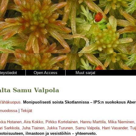
teystiedot
Open Access
Muut sarjat
jalta Samu Valpola
 Vähäkuopus
.
Monipuolisesti soista Skotlannissa – IPS:n suokokous Aber
-muodossa
|
Tekijät
kka Hotanen
,
Aira Kokko
,
Pirkko Kortelainen
,
Hannu Marttila
,
Mika Nieminen
ri Sarkkola
,
Juha Tiainen
,
Jukka Turunen
,
Samu Valpola
,
Harri Vasander
,
Tui
toisuuteen, ilmastoon ja vesistöihin – yhteenveto.