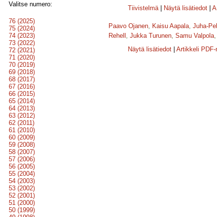
Valitse numero:
Tiivistelmä
|
Näytä lisätiedot
|
A
76 (2025)
Paavo Ojanen
,
Kaisu Aapala
,
Juha-Pe
75 (2024)
74 (2023)
Rehell
,
Jukka Turunen
,
Samu Valpola
73 (2022)
Näytä lisätiedot
|
Artikkeli PDF
72 (2021)
71 (2020)
70 (2019)
69 (2018)
68 (2017)
67 (2016)
66 (2015)
65 (2014)
64 (2013)
63 (2012)
62 (2011)
61 (2010)
60 (2009)
59 (2008)
58 (2007)
57 (2006)
56 (2005)
55 (2004)
54 (2003)
53 (2002)
52 (2001)
51 (2000)
50 (1999)