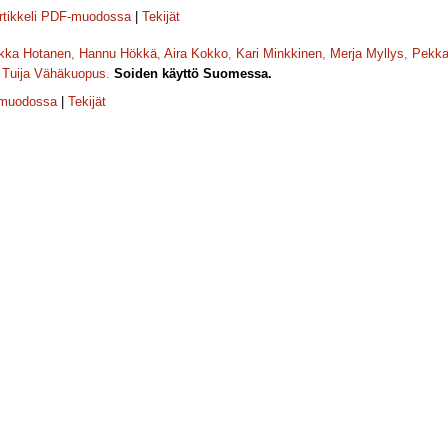
rtikkeli PDF-muodossa
|
Tekijät
kka Hotanen
,
Hannu Hökkä
,
Aira Kokko
,
Kari Minkkinen
,
Merja Myllys
,
Pekka
,
Tuija Vähäkuopus
.
Soiden käyttö Suomessa.
-muodossa
|
Tekijät