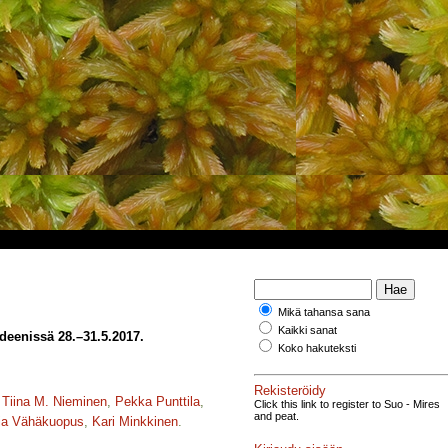
Mikä tahansa sana
Kaikki sanat
deenissä 28.–31.5.2017.
Koko hakuteksti
Rekisteröidy
,
Tiina M. Nieminen
,
Pekka Punttila
,
Click this link to register to Suo - Mires
and peat.
ja Vähäkuopus
,
Kari Minkkinen
.