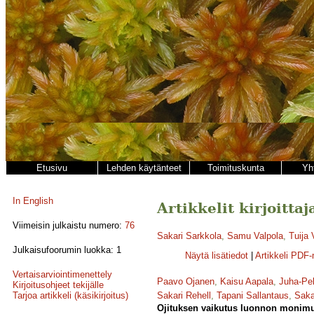
Etusivu
Lehden käytänteet
Toimituskunta
Yh
In English
Artikkelit kirjoitta
Viimeisin julkaistu numero:
76
Sakari Sarkkola
,
Samu Valpola
,
Tuija
Julkaisufoorumin luokka: 1
Näytä lisätiedot
|
Artikkeli PDF
Vertaisarviointimenettely
Paavo Ojanen
,
Kaisu Aapala
,
Juha-Pe
Kirjoitusohjeet tekijälle
Tarjoa artikkeli (käsikirjoitus)
Sakari Rehell
,
Tapani Sallantaus
,
Saka
Ojituksen vaikutus luonnon monimuo