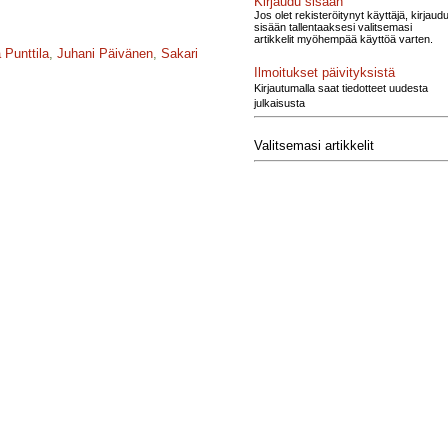
Kirjaudu sisään
Jos olet rekisteröitynyt käyttäjä, kirjaud
sisään tallentaaksesi valitsemasi
artikkelit myöhempää käyttöä varten.
 Punttila
,
Juhani Päivänen
,
Sakari
Ilmoitukset päivityksistä
Kirjautumalla saat tiedotteet uudesta
julkaisusta
Valitsemasi artikkelit